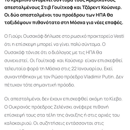
απεσταλμένους Στιβ Γουίτκοφ και Τζάρεντ Κούσνερ.
Οι δύο απεσταλμένοι του προέδρου των ΗΠΑ θα
ταξιδέψουν πιθανότατα στη Μόσχα για νέες επαφές.
Ο Γιούρι Ουσακόφ δήλωσε στο ρωσικό πρακτορείο Vesti
ότι η επίσκεψη μπορεί να γίνει πολύ σύντομα. Ο
Ουσακόφ τόνισε ότι ο διάλογος με τις ΗΠΑ θα
συνεχιστεί. Οι Γουίτκοφ και Κούσνερ είχαν επισκεφθεί
τελευταία φορά τη Μόσχα στις 22 Ιανουαρίου. Εκεί
συναντήθηκαν με τον Ρώσο πρόεδρο
Vladimir Putin
. Δεν
πέτυχαν τότε σημαντική πρόοδο.
Οι απεσταλμένοι δεν έχουν επισκεφθεί ακόμη το Κίεβο.
Ο Ουκρανός πρόεδρος Ζελένσκι ανέφερε πιθανή
επίσκεψή τους στα τέλη της άνοιξης ή στις αρχές του
καλοκαιριού. Οι συζητήσεις εντάσσονται στις