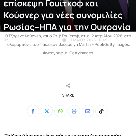
επίσκεψη Γουίτκοφ και
Κούσνερ για νέες συνομιλίες
Ρωσίας–ΗΠΑ για την Ουκρανία
Ο Τζάρεντ Κούσνερ, και ο Στιβ Γουίτκοφ, στις 12 Απριλίου 2026, στο
BY
ΧΡΉΣΤΟΣ ΜΟΥΡΤΖΟΎΚΟΣ
10 ΜΑΪ́ΟΥ 2026 16:49
Ισλαμαμπάντ του Πακιστάν. Jacquelyn Martin – Pool/Getty Images.
Φωτογραφία: GettyImages
SHARE
Whatsapp
Print
Share
Tiktok
via
Email
Το
Κρεμλίνο
αναμένει σύντομα τους Αμερικανούς