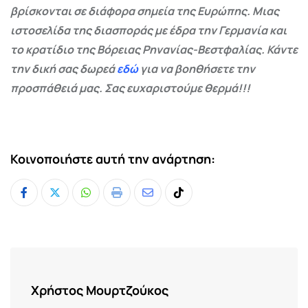
βρίσκονται σε διάφορα σημεία της Ευρώπης. Μιας
ιστοσελίδα της διασποράς με έδρα την Γερμανία και
το κρατίδιο της Βόρειας Ρηνανίας-Βεστφαλίας. Κάντε
την δική σας δωρεά
εδώ
για να βοηθήσετε την
προσπάθειά μας. Σας ευχαριστούμε θερμά!!!
Κοινοποιήστε αυτή την ανάρτηση:
Whatsapp
Print
Share
Tiktok
via
Email
Χρήστος Μουρτζούκος