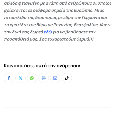
σελίδα φτιαγμένη με αγάπη από ανθρώπους οι οποίοι
βρίσκονται σε διάφορα σημεία της Ευρώπης. Μιας
ιστοσελίδα της διασποράς με έδρα την Γερμανία και
το κρατίδιο της Βόρειας Ρηνανίας-Βεστφαλίας. Κάντε
την δική σας δωρεά
εδώ
για να βοηθήσετε την
προσπάθειά μας. Σας ευχαριστούμε θερμά!!!
Κοινοποιήστε αυτή την ανάρτηση:
Whatsapp
Print
Share
Tiktok
via
Email