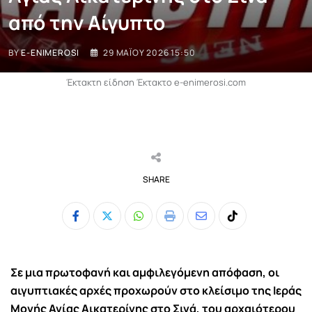
από την Αίγυπτο
BY
E-ENIMEROSI
29 ΜΑΪ́ΟΥ 2026 15:50
Έκτακτη είδηση Έκτακτο e-enimerosi.com
SHARE
Whatsapp
Print
Share
Tiktok
via
Email
Σε μια πρωτοφανή και αμφιλεγόμενη απόφαση, οι
αιγυπτιακές αρχές προχωρούν στο κλείσιμο της Ιεράς
Μονής Αγίας Αικατερίνης στο Σινά, του αρχαιότερου