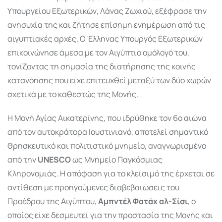
Υπουργείου Εξωτερικών, Λάνας Ζωχιού, εξέφρασε την
ανησυχία της και ζήτησε επίσημη ενημέρωση από τις
αιγυπτιακές αρχές.
Ο Έλληνας Υπουργός Εξωτερικών
επικοινώνησε άμεσα με τον Αιγύπτιο ομόλογό του,
τονίζοντας τη σημασία της διατήρησης της κοινής
κατανόησης που είχε επιτευχθεί μεταξύ των δύο χωρών
σχετικά με το καθεστώς της Μονής
.
Η Μονή Αγίας Αικατερίνης, που ιδρύθηκε τον 6ο αιώνα
από τον αυτοκράτορα Ιουστινιανό, αποτελεί σημαντικό
θρησκευτικό και πολιτιστικό μνημείο, αναγνωρισμένο
από την
UNESCO
ως Μνημείο Παγκόσμιας
Κληρονομιάς.
Η απόφαση για το κλείσιμό της έρχεται σε
αντίθεση με προηγούμενες διαβεβαιώσεις του
Προέδρου της Αιγύπτου,
Αμπντέλ Φατάχ αλ-Σίσι
, ο
οποίος είχε δεσμευτεί για την προστασία της Μονής και