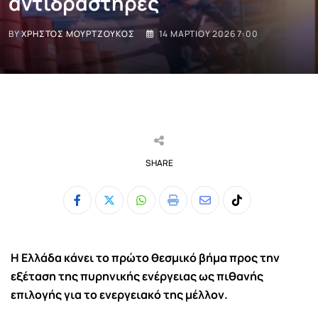
αντιδραστήρες
BY
ΧΡΉΣΤΟΣ ΜΟΥΡΤΖΟΎΚΟΣ
14 ΜΑΡΤΊΟΥ 2026 7:00
SHARE
Whatsapp
Print
Share
Tiktok
via
Email
Η Ελλάδα κάνει το πρώτο θεσμικό βήμα προς την
εξέταση της πυρηνικής ενέργειας ως πιθανής
επιλογής για το ενεργειακό της μέλλον.