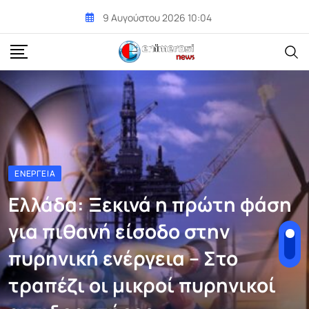
Skip
9 Αυγούστου 2026 10:04
to
content
ΕΝΈΡΓΕΙΑ
Ελλάδα: Ξεκινά η πρώτη φάση
για πιθανή είσοδο στην
πυρηνική ενέργεια – Στο
τραπέζι οι μικροί πυρηνικοί