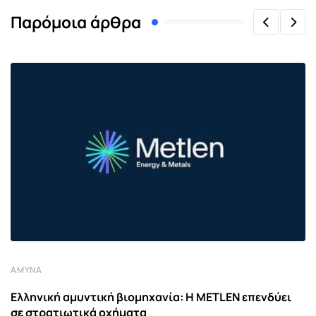
Παρόμοια άρθρα
ΆΜΥΝΑ
Ελληνική αμυντική βιομηχανία: Η METLEN επενδύει
σε στρατιωτικά οχήματα