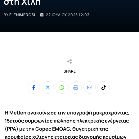
στη Χιλή
BY
E-ENIMEROSI
22 ΙΟΥΛΊΟΥ 2025 12:03
SHARE
Whatsapp
Print
Share
Tiktok
via
Email
Η Metlen ανακοίνωσε την υπογραφή μακροχρόνιας,
15ετούς συμφωνίας πώλησης ηλεκτρικής ενέργειας
(PPA) με την Copec EMOAC, θυγατρική της
κορυφαίας χιλιανής εταιρείας διανομής καυσίμων