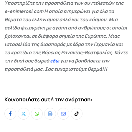
Υποστηρίξτε την προσπάθεια των συντελεστών της
e-enimerosi.com Η οποία ενημερώνει για όλα τα
θέματα του ελληνισμού αλλά και του κόσμου. Μια
σελίδα φτιαγμένη με αγάπη από ανθρώπους οι οποίοι
βρίσκονται σε διάφορα σημεία της Ευρώπης. Μιας
ιστοσελίδα της διασποράς με έδρα την Γερμανία και
το κρατίδιο της Βόρειας Ρηνανίας-Βεστφαλίας. Κάντε
την δική σας δωρεά
εδώ
για να βοηθήσετε την
προσπάθειά μας. Σας ευχαριστούμε θερμά!!!
Κοινοποιήστε αυτή την ανάρτηση:
Whatsapp
Print
Share
Tiktok
via