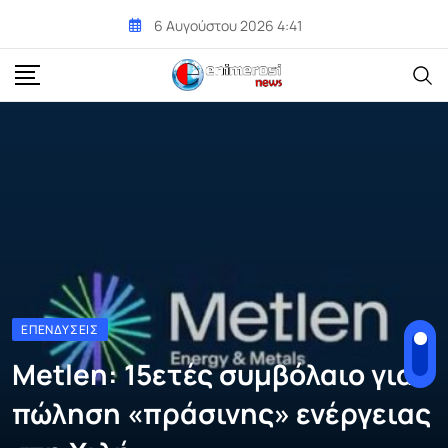
Skip
6 Αυγούστου 2026 4:41
to
content
ΕΠΕΝΔΎΣΕΙΣ
Metlen: 15ετές συμβόλαιο για
πώληση «πράσινης» ενέργειας