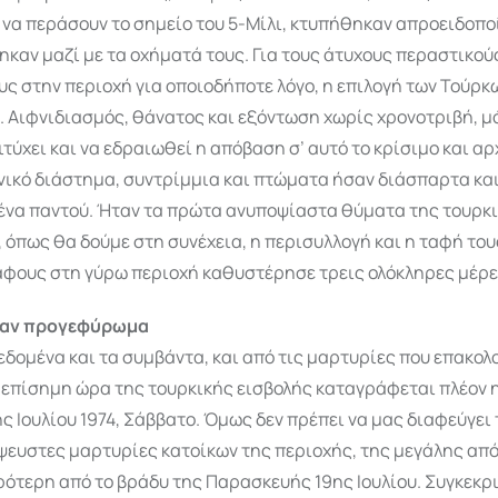
να περάσουν το σημείο του 5-Μίλι, κτυπήθηκαν απροειδοπο
αν μαζί με τα οχήματά τους. Για τους άτυχους περαστικούς
ς στην περιοχή για οποιοδήποτε λόγο, η επιλογή των Τούρκω
. Αιφνιδιασμός, θάνατος και εξόντωση χωρίς χρονοτριβή, μ
ιτύχει και να εδραιωθεί η απόβαση σ’ αυτό το κρίσιμο και αρ
νικό διάστημα, συντρίμμια και πτώματα ήσαν διάσπαρτα κα
ένα παντού. Ήταν τα πρώτα ανυποψίαστα θύματα της τουρκ
, όπως θα δούμε στη συνέχεια, η περισυλλογή και η ταφή του
άφους στη γύρω περιοχή καθυστέρησε τρεις ολόκληρες μέρε
αν προγεφύρωμα
εδομένα και τα συμβάντα, και από τις μαρτυρίες που επακο
επίσημη ώρα της τουρκικής εισβολής καταγράφεται πλέον η 
ς Ιουλίου 1974, Σάββατο. Όμως δεν πρέπει να μας διαφεύγει 
άψευστες μαρτυρίες κατοίκων της περιοχής, της μεγάλης απ
ότερη από το βράδυ της Παρασκευής 19ης Ιουλίου. Συγκεκρ