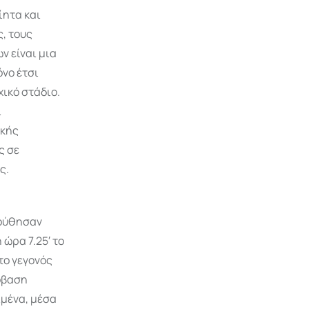
ίητα και
, τους
ν είναι μια
όνο έτσι
χικό στάδιο.
ι
ικής
ς σε
ς.
λούθησαν
ώρα 7.25′ το
το γεγονός
όβαση
ιμένα, μέσα