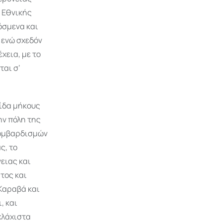
 Εθνικής
όσμενα και
 ενώ σχεδόν
χεια, με το
ται σ’
ρίδα μήκους
ην πόλη της
βομβαρδισμών
ς, το
ειας και
τος και
 Καραβά και
, και
ελάχιστα