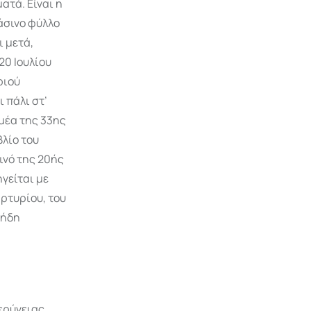
ματά. Είναι η
ράσινο φύλλο
ι μετά,
20 Ιουλίου
ριού
 πάλι στ’
μέα της 33ης
λίο του
ινό της 20ής
γείται με
αρτυρίου, του
 ήδη
Κερύνειας