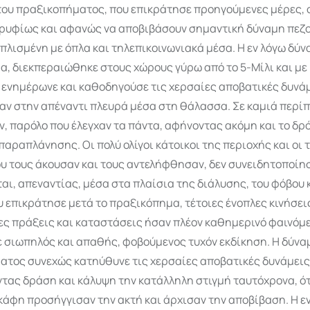
του πραξικοπήματος, που επικράτησε προηγούμενες μέρες, 
ρυφίως και αφανώς να αποβιβάσουν σημαντική δύναμη πεζ
λισμένη με όπλα και τηλεπικοινωνιακά μέσα. Η εν λόγω δύν
, διεκπεραιώθηκε στους χώρους γύρω από το 5-Μίλι και με
 ενημέρωνε και καθοδηγούσε τις χερσαίες αποβατικές δυνάμ
αν στην απέναντι πλευρά μέσα στη θάλασσα. Σε καμιά περί
, παρόλο που έλεγχαν τα πάντα, αφήνοντας ακόμη και το δρ
παραπλάνησης. Οι πολύ ολίγοι κάτοικοι της περιοχής και οι 
ου τους άκουσαν και τους αντελήφθησαν, δεν συνειδητοποίη
ται, απεναντίας, μέσα στα πλαίσια της διάλυσης, του φόβου 
 επικράτησε μετά το πραξικόπημα, τέτοιες ένοπλες κινήσει
ς πράξεις και καταστάσεις ήσαν πλέον καθημερινό φαινόμεν
 σιωπηλός και απαθής, φοβούμενος τυχόν εκδίκηση. Η δύνα
τος συνεχώς κατηύθυνε τις χερσαίες αποβατικές δυνάμεις
τας δράση και κάλυψη την κατάλληλη στιγμή ταυτόχρονα, ό
κάφη προσήγγισαν την ακτή και άρχισαν την αποβίβαση. Η 