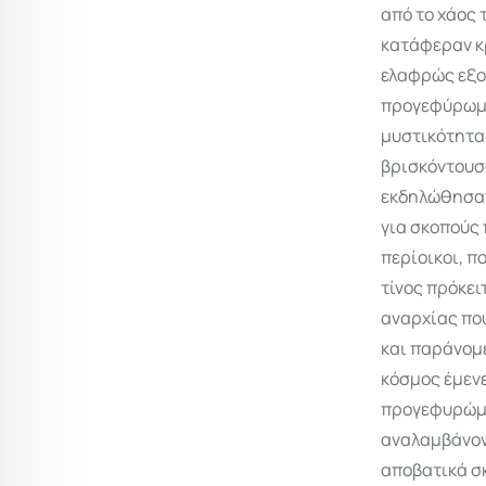
από το χάος 
κατάφεραν κ
ελαφρώς εξοπ
προγεφύρωμα
μυστικότητα
βρισκόντουσ
εκδηλώθησαν
για σκοπούς 
περίοικοι, π
τίνος πρόκει
αναρχίας που
και παράνομε
κόσμος έμενε
προγεφυρώμα
αναλαμβάνον
αποβατικά σ