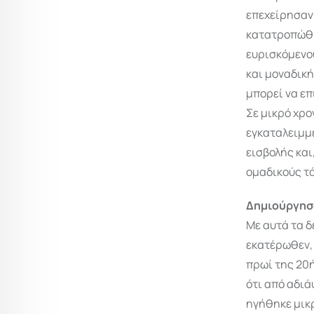
επεχείρησαν 
κατατροπώθηκ
ευρισκόμενου
και μοναδική
μπορεί να επ
Σε μικρό χρο
εγκαταλειμμ
εισβολής και
ομαδικούς τ
Δημιούργησ
Με αυτά τα δ
εκατέρωθεν, 
πρωί της 20ή
ότι από αδι
ηγήθηκε μικρ