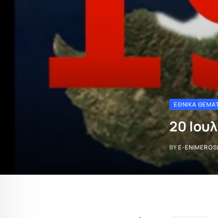
ΕΘΝΙΚΆ ΘΈΜΑ
20 Ιου
BY
E-ENIMEROS