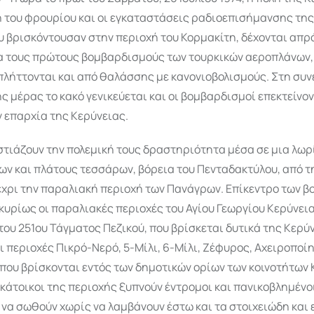
ή του φρουρίου και οι εγκαταστάσεις ραδιοεπισήμανσης της
 βρισκόντουσαν στην περιοχή του Κορμακίτη, δέχονται απρ
 τους πρώτους βομβαρδισμούς των τουρκικών αεροπλάνων,
λήττονται και από θαλάσσης με κανονιοβολισμούς. Στη συνέ
 μέρας το κακό γενικεύεται και οι βομβαρδισμοί επε­κτείνον
 επαρχία της Κερύνειας.
στιάζουν την πολεμική τους δραστηριότητα μέσα σε μια λω
ων και πλάτους τεσσάρων, βόρεια του Πεντα­δακτύλου, από τ
έχρι την παραλιακή περιοχή των Πανάγρων. Επίκεντρο των 
υρίως οι παρα­λιακές περιοχές του Αγίου Γεωργίου Κερύνεια
ου 251ου Τάγματος Πεζικού, που βρίσκεται δυτικά της Κερύν
ι περιοχές Πικρό-Νερό, 5-Μίλι, 6-Μίλι, Ζέφυρος, Αχειροποίη
που βρίσκονται εντός των δημοτικών ορίων των κοινοτή­των
κάτοικοι της περιοχής ξυπνούν έντρομοι και πανικοβλημένοι
να σωθούν χωρίς να λαμβάνουν έστω και τα στοιχειώδη και 