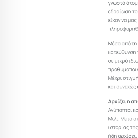
γνωστά άτομ
εδραίωση το
είχαν να μας
πληροφορηθο
Μέσα από τη 
κατεύθυνση τ
σε μικρό ιδι
προθυμοποιήθ
Μέχρι στιγμ
και συνεχώς 
Αρχίζει η α
Ανύποπτοι κα
Μίλι. Μετά α
ιστορίας της
ήδη αρχίσει.