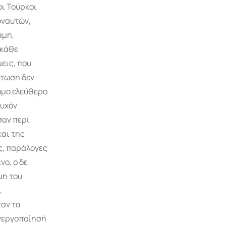
οι Τούρκοι
οναυτών,
αμη,
 κάθε
εις, που
πτωση δεν
όμο ελεύθερο
τυχόν
σαν περί
και της
ς, παράλογες
ο, ο δε
μη του
,
ταν τα
ενεργοποίησή