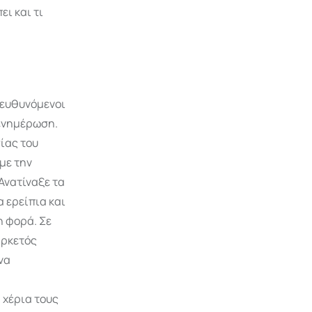
ι και τι
ατευθυνόμενοι
 ενημέρωση.
ίας του
με την
Ανατίναξε τα
 ερείπια και
η φορά. Σε
αρκετός
να
 χέρια τους