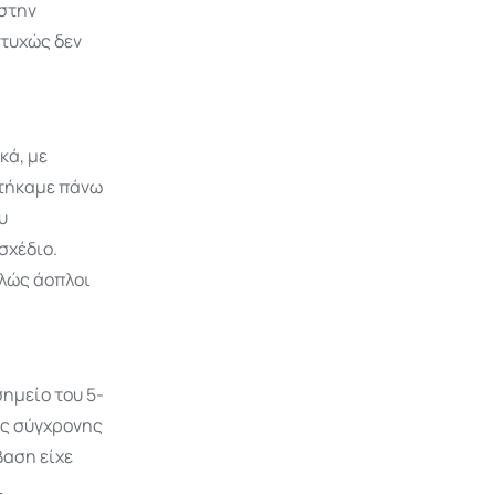
 στην
τυχώς δεν
κά, με
χτήκαμε πάνω
υ
σχέδιο.
ελώς άοπλοι
σημείο του 5-
ης σύγχρονης
βαση είχε
ι