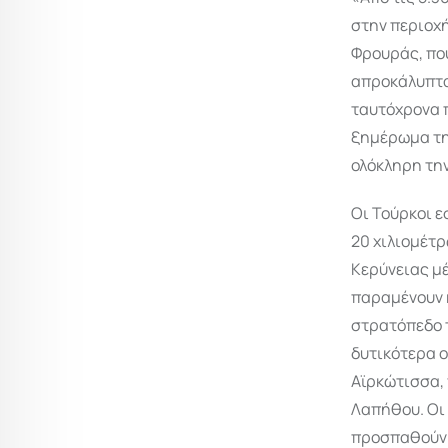
στην περιοχ
Φρουράς, που
απροκάλυπτα
ταυτόχρονα π
ξημέρωμα της
ολόκληρη την
Οι Τούρκοι ε
20 χιλιομέτρ
Κερύνειας μ
παραμένουν κ
στρατόπεδο τ
δυτικότερα ο
Αϊρκώτισσα, 
Λαπήθου. Οι 
προσπαθούν 