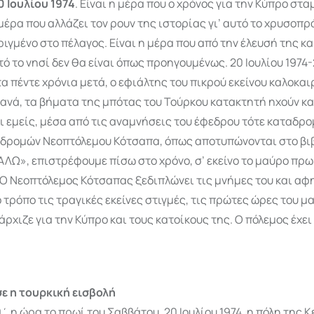
0 Ιουλίου 1974
. Είναι η μέρα που ο χρόνος για την Κύπρο στα
μέρα που αλλάζει τον ρουν της ιστορίας γι’ αυτό το χρυσοπ
ριγμένο στο πέλαγος. Είναι η μέρα που από την έλευσή της κα
τό το νησί δεν θα είναι όπως προηγουμένως. 20 Ιουλίου 1974-
α πέντε χρόνια μετά, ο εφιάλτης του πικρού εκείνου καλοκαι
ανά, τα βήματα της μπότας του Τούρκου κατακτητή ηχούν και
 εμείς, μέσα από τις αναμνήσεις του έφεδρου τότε καταδρο
δρομών Νεοπτόλεμου Κότσαπα, όπως αποτυπώνονται στο βιβ
ΛΩ», επιστρέφουμε πίσω στο χρόνο, σ’ εκείνο το μαύρο πρω
. Ο Νεοπτόλεμος Κότσαπας ξεδιπλώνει τις μνήμες του και αφη
τρόπο τις τραγικές εκείνες στιγμές, τις πρώτες ώρες του μ
άρχιζε για την Κύπρο και τους κατοίκους της. Ο πόλεμος έχει
σε η τουρκική εισβολή
0΄ η ώρα το πρωί του Σαββάτου, 20 Ιουλίου 1974, η πόλη της 