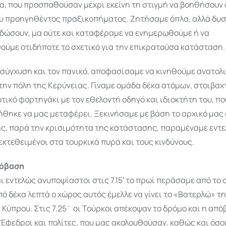
α, που προσπαθούσαν μέχρι εκείνη τη στιγμή να βοηθήσουν
υ προηγηθέντος πραξικοπήματος. Ζητήσαμε όπλα, αλλά δυσ
 δώσουν, μα ούτε και καταφέραμε να ενημερωθούμε ή να
ύμε οτιδήποτε το σχετικό για την επικρατούσα κατάσταση.
σύγχυση και τον πανικό, αποφασίσαμε να κινηθούμε ανατολι
ην πόλη της Κερύνειας. Γίναμε ομάδα δέκα ατόμων, στοιβα
ωτικό φορτηγάκι με τον εθελοντή οδηγό και ιδιοκτήτη του, πο
ηκε να μας μεταφέρει. Ξεκινήσαμε με βάση το αρχικό μας 
ής, παρά την κρισιμότητα της κατάστασης, παραμέναμε εντ
εκτεθειμένοι στα τουρκικά πυρά και τους κινδύνους.
πόβαση
ι εντελώς ανυποψίαστοι στις 7.15′ το πρωί περάσαμε από το 
πό δέκα λεπτά ο χώρος αυτός έμελλε να γίνει το «Βατερλώ» τ
 Κύπρου. Στις 7.25΄ οι Τούρκοι απέκοψαν το δρόμο και η από
 Έφεδροι και πολίτες, που μας ακολουθούσαν, καθώς και όσο