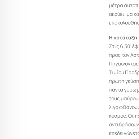
μέτρα αυτοπρ
ακούει, μα κα
επακολουθήσ
Η κατάταξη
Στις 6.30′ έ
προς τον Αστ
Πηγαίνοντας 
Τιμίου Προδ
πρώτη γεύση 
πάντα γύρω 
τους μαύρους
λίγο φθάνουμ
κόσμος. Οι π
αντιδράσουν
επεδεινώνετο