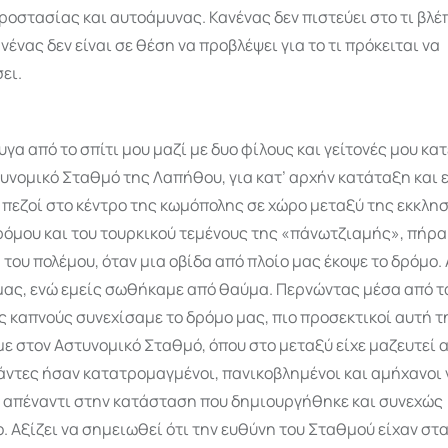
οστασίας και αυτοάμυνας. Κανένας δεν πιστεύει στο τι βλέπε
νένας δεν είναι σε θέση να προβλέψει για το τι πρόκειται να
ει.
φυγα από το σπίτι μου μαζί με δυο φίλους και γείτονές μου κ
υνομικό Σταθμό της Λαπήθου, για κατ’ αρχήν κατάταξη και
πεζοί στο κέντρο της κωμόπολης σε χώρο μεταξύ της εκκλησ
ρόμου και του τουρκικού τεμένους της «πάνωτζιαμής», πήρα
του πολέμου, όταν μια οβίδα από πλοίο μας έκοψε το δρόμο. 
μας, ενώ εμείς σωθήκαμε από θαύμα. Περνώντας μέσα από τα
 καπνούς συνεχίσαμε το δρόμο μας, πιο προσεκτικοί αυτή τ
ε στον Αστυνομικό Σταθμό, όπου στο μεταξύ είχε μαζευτεί 
άντες ήσαν κατα­τρομαγμένοι, πανικοβλημένοι και αμήχανοι 
 απέναντι στην κατάσταση που δημιουργήθηκε και συνεχώς
. Αξίζει να σημειωθεί ότι την ευθύνη του Σταθμού είχαν στα