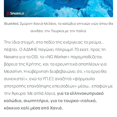
BlueMed, Σμύρνη-Χανιά-Μιλάνο, το καλώδιο οπτικών ινών όπου θα
συνδέει την Τουρκία με την Ιταλία.
Την ίδια στιγμή, στο πεδίο της ενέργειας το ρεύμα…
πέφτει. Ο ΑΔΜΗΕ παγώνει πληρωμή 70 εκατ. προς τη
Nexans για το GSI, το «NG Worker» παρεμποδίζεται
βόρεια της Κρήτης, και τα ερευνητικά αποπλέουν για
Μεσσήνη. Η κυβέρνηση διαβεβαιώνει ότι «το έργο θα
συνεχιστεί», ενώ το ΥΠ.ΕΞ αναζητά «φόρμουλα
αποτροπής επανάληψης επεισοδίων» μέσω… επαφών με
την Άγκυρα. Με απλά λόγια,
για το ελληνoκυπριακό
καλώδιο, σιωπητήριο, για το τουρκο-ιταλικό,
κόκκινο χαλί μέσα από Χανιά.