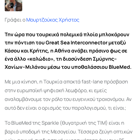
Γράφει ο
Μουρτζούκος Χρήστος
Την ώρα που τουρκικά πολεμικά πλοία μπλοκάρουν
την πόντιση του Great Sea Interconnector μεταξύ
Κάσου και Κρήτης, η Αθήνα ανάβει πράσινο φως σε
ένα άλλο «καλώδιο», τη διασύνδεση Σμύρνης–
Χανίων–Μιλάνου μέσω του υποθαλάσσιου BlueMed.
Με μια κίνηση, η Τουρκία αποκτά fast-lane πρόσβαση
στην ευρωπαϊκή ψηφιακή λεωφόρο, κι εμείς
αναλαμβάνουμε τον ρόλο του ευγενικού τροχονόμου. Αν
αυτό δεν είναι ο ορισμός του παραλογισμού, τι είναι;
Το BlueMed της Sparkle (θυγατρική της TIM) είναι η
βαριά υποδομή της Μεσογείου. Τέσσερα ζεύγη οπτικών