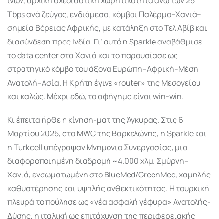
ινών, αρχική σχεδιαστική χωρητικότητα άνω των 25
Tbps ανά ζεύγος, ενδιάμεσοι κόμβοι Παλέρμο–Χανιά–
σημεία Βόρειας Αφρικής, με κατάληξη στο Τελ Αβίβ και
διασύνδεση προς Ινδία. Γι’ αυτό η Sparkle αναβάθμισε
το data center στα Χανιά και το παρουσίασε ως
στρατηγικό κόμβο του άξονα Ευρώπη–Αφρική–Μέση
Ανατολή–Ασία. Η Κρήτη έγινε «router» της Μεσογείου
και καλώς. Μέχρι εδώ, το αφήγημα είναι win-win.
Κι έπειτα ήρθε η κίνηση-ματ της Άγκυρας. Στις 6
Μαρτίου 2025, στο MWC της Βαρκελώνης, η Sparkle και
η Turkcell υπέγραψαν Μνημόνιο Συνεργασίας, μια
διαφοροποιημένη διαδρομή ~4.000 χλμ. Σμύρνη–
Χανιά, ενσωματωμένη στο BlueMed/GreenMed, χαμηλής
καθυστέρησης και υψηλής ανθεκτικότητας. Η τουρκική
πλευρά το πούλησε ως «νέα ασφαλή γέφυρα» Ανατολής-
Δύσης, η ιταλική ως επιτάχυνση της περιφερειακής