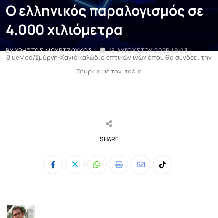
Ο ελληνικός παραλογισμός σε
4.000 χιλιόμετρα
BY
ΧΡΉΣΤΟΣ ΜΟΥΡΤΖΟΎΚΟΣ
15 ΑΥΓΟΎΣΤΟΥ 2025 19:03
BlueMed/Σμύρνη-Χανιά καλώδιο οπτικών ινών όπου θα συνδέει την
Τουρκία με την Ιταλία
SHARE
Whatsapp
Print
Share
Tiktok
via
Email