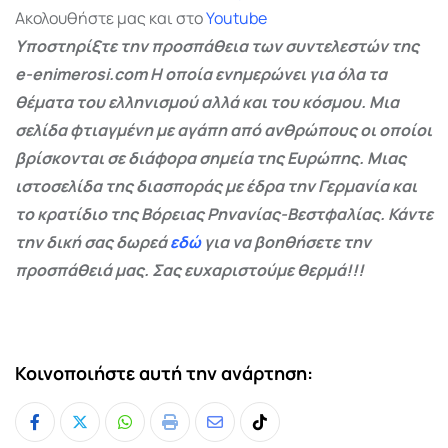
Ακολουθήστε μας και στο
Youtube
Υποστηρίξτε την προσπάθεια των συντελεστών της
e-enimerosi.com Η οποία ενημερώνει για όλα τα
θέματα του ελληνισμού αλλά και του κόσμου. Μια
σελίδα φτιαγμένη με αγάπη από ανθρώπους οι οποίοι
βρίσκονται σε διάφορα σημεία της Ευρώπης. Μιας
ιστοσελίδα της διασποράς με έδρα την Γερμανία και
το κρατίδιο της Βόρειας Ρηνανίας-Βεστφαλίας. Κάντε
την δική σας δωρεά
εδώ
για να βοηθήσετε την
προσπάθειά μας. Σας ευχαριστούμε θερμά!!!
Κοινοποιήστε αυτή την ανάρτηση:
Whatsapp
Print
Share
Tiktok