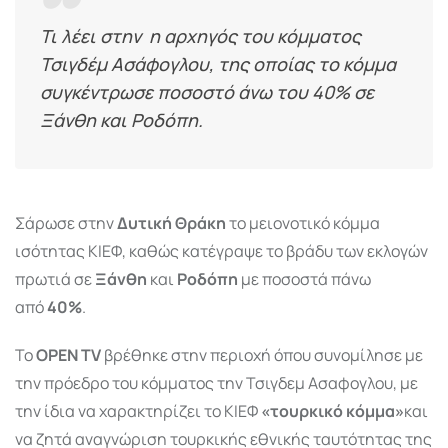
Τι λέει στην η αρχηγός του κόμματος
Τσιγδέμ Ασάφογλου, της οποίας το κόμμα
συγκέντρωσε ποσοστό άνω του 40% σε
Ξάνθη και Ροδόπη.
Σάρωσε στην
Δυτική Θράκη
το μειονοτικό κόμμα
ισότητας ΚΙΕΦ, καθώς κατέγραψε το βράδυ των εκλογών
πρωτιά σε
Ξάνθη
και
Ροδόπη
με ποσοστά πάνω
από
40%
.
Το
OPEN TV
βρέθηκε στην περιοχή όπου συνομίλησε με
την πρόεδρο του κόμματος την Τσιγδεμ Ασαφογλου, με
την ίδια να χαρακτηρίζει το ΚΙΕΦ
«τουρκικό κόμμα»
και
να ζητά αναγνώριση τουρκικής εθνικής ταυτότητας της