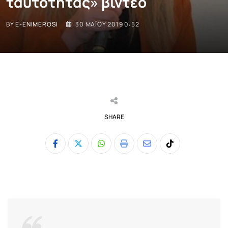
ταυτότητας» βίντεο
BY
E-ENIMEROSI
30 ΜΑΪ́ΟΥ 2019 0:52
SHARE
Whatsapp
Print
Share
Tiktok
via
Email