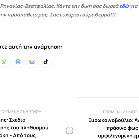
 Ρηνανίας-Βεστφαλίας. Κάντε την δική σας δωρεά
εδώ
για
ην προσπάθειά μας. Σας ευχαριστούμε θερμά!!!
τε αυτή την ανάρτηση:
Whatsapp
Print
Share
Tiktok
via
Email
ΗΓΟΎΜΕΝΗ ΑΝΆΡΤΗΣΗ
ΕΠΌΜΕΝΗ ΔΗΜΟΣΊ
ης: Σχέδιο
Ευρωκοινοβούλιο: Ά
σης του πληθυσμού
πράσινο φως 
άκη – Από τους
αμφιλεγόμενη ε