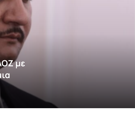
ΑΟΖ με
μια