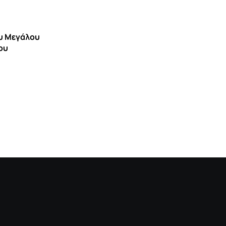
ΙΣΤΟΡΊΑ ΠΟΛΙΤΙΣΜΌΣ
Μάρκος Μπότσαρης, ένας μεγάλος
ου Μεγάλου
ήρωας του Έθνους
ου
8 ΑΥΓΟΎΣΤΟΥ 2026 7:00