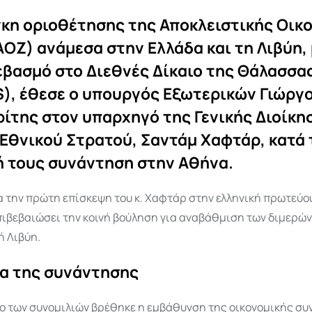
γκη οριοθέτησης της Αποκλειστικής Οικ
ΟΖ) ανάμεσα στην Ελλάδα και τη Λιβύη,
εβασμό στο Διεθνές Δίκαιο της Θάλασσα
), έθεσε ο υπουργός Εξωτερικών Γιώργ
ίτης στον υπαρχηγό της Γενικής Διοίκη
Εθνικού Στρατού, Σαντάμ Χαφτάρ, κατά 
ή τους συνάντηση στην Αθήνα.
ια την πρώτη επίσκεψη του κ. Χαφτάρ στην ελληνική πρωτεύο
πιβεβαιώσει την κοινή βούληση για αναβάθμιση των διμερών
ή Λιβύη.
τα της συνάντησης
ρο των συνομιλιών βρέθηκε η εμβάθυνση της οικονομικής συ