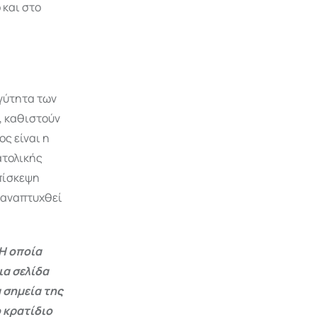
 και στο
γύτητα των
, καθιστούν
ς είναι η
ατολικής
πίσκεψη
ι αναπτυχθεί
Η οποία
ια σελίδα
 σημεία της
 κρατίδιο