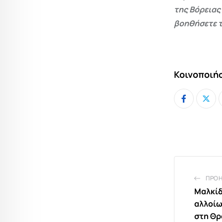
της Βόρειας
βοηθήσετε τ
Κοινοποιήσ
ΠΡΟ
Μαλκίδ
αλλοίω
στη Θρ