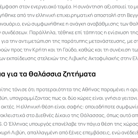
 έμφαση στον ενεργειακό τομέα. Η συνάντηση αξιοποιεί το 
γήθηκε από την ελληνική επιχειρηματική αποστολή στη Βεγγ
ανουάριο, ενώ συμφωνήθηκε η ανάγκη αναβάθμισης των θα
 συνδέσεων. Παράλληλα, τέθηκε επί τάπητος η ενίσχυση τη
 για την αντιμετώπιση της παράτυπης μετανάστευσης, με σ
οών προς την Κρήτη και τη Γαύδο, καθώς και τη συνέχιση τ
ν εκπαίδευσης στελεχών της Λιβυκής Ακτοφυλακής στην Ελ
α για τα θαλάσσια ζητήματα
ρίτης τόνισε ότι προτεραιότητα της Αθήνας παραμένει η ο
βύη, υπογραμμίζοντας πως οι δύο χώρες είναι γνήσια γειτονι
 ακτές. Η ελληνική θέση είναι σαφής: οποιαδήποτε συμφωνί
ποκλειστικά στο Διεθνές Δίκαιο της Θάλασσας, όπως αυτό α
. Ο Έλληνας υπουργός επανέλαβε την πάγια θέση της χώρας
σχυρή Λιβύη, απαλλαγμένη από ξένες επεμβάσεις, ενώ ανέδει