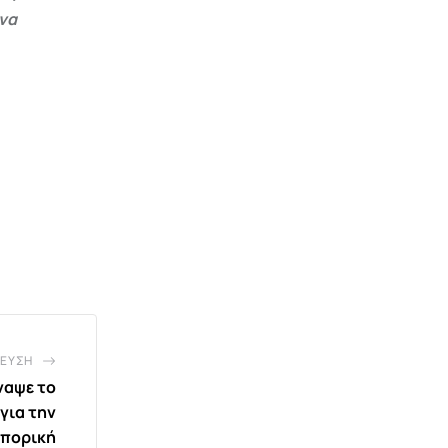
 να
ΕΥΣΗ
ναψε το
για την
μπορική