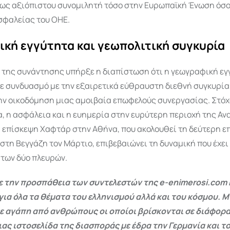
 ως αξιόπιστου συνομιλητή τόσο στην Ευρωπαϊκή Ένωση όσο
σφαλείας του ΟΗΕ.
ική εγγύτητα και γεωπολιτική συγκυρία
ς της συνάντησης υπήρξε η διαπίστωση ότι η γεωγραφική εγ
ε συνδυασμό με την εξαιρετικά εύθραυστη διεθνή συγκυρία
ην οικοδόμηση μιας αμοιβαία επωφελούς συνεργασίας. Στόχο
 η ασφάλεια και η ευημερία στην ευρύτερη περιοχή της Αν
Η επίσκεψη Χαφτάρ στην Αθήνα, που ακολουθεί τη δεύτερη ε
στη Βεγγάζη τον Μάρτιο, επιβεβαιώνει τη δυναμική που έχε
 των δύο πλευρών.
 την προσπάθεια των συντελεστών της e-enimerosi.com 
για όλα τα θέματα του ελληνισμού αλλά και του κόσμου. Μ
ε αγάπη από ανθρώπους οι οποίοι βρίσκονται σε διάφορα
ας ιστοσελίδα της διασποράς με έδρα την Γερμανία και το