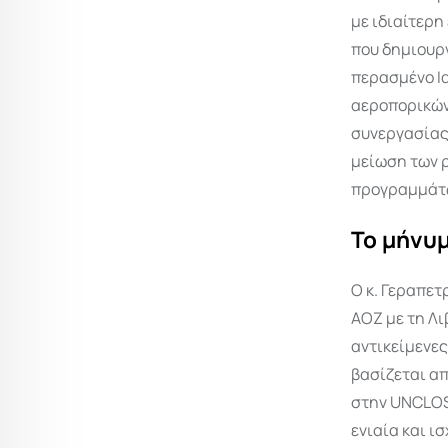
με ιδιαίτερη
που δημιουρ
περασμένο Ι
αεροπορικών
συνεργασίας
μείωση των ρ
προγραμμάτω
Το μήνυμ
Ο κ. Γεραπετ
ΑΟΖ με τη Λι
αντικείμενες
βασίζεται α
στην UNCLOS
ενιαία και ι