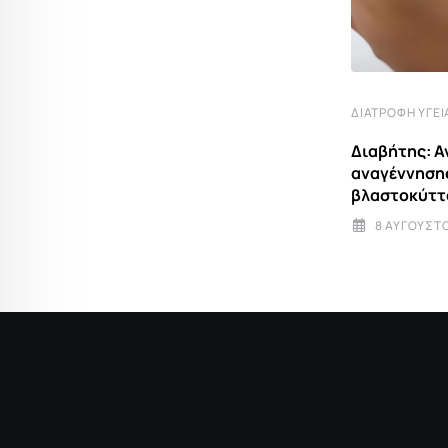
παρασίτου Cyclospora –
7 ΑΥΓΟΎΣΤΟΥ 2026 10:40
ΔΙΑΤΡΟΦΉ ΥΓΕΊ
Διαβήτης: 
αναγέννησης
βλαστοκύττ
8 ΑΥΓΟΎΣΤΟ