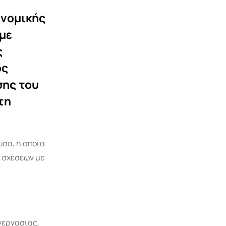
ονομικής
 με
ς
ος
σης του
τη
υσα, η οποία
 σχέσεων με
νεργασίας,