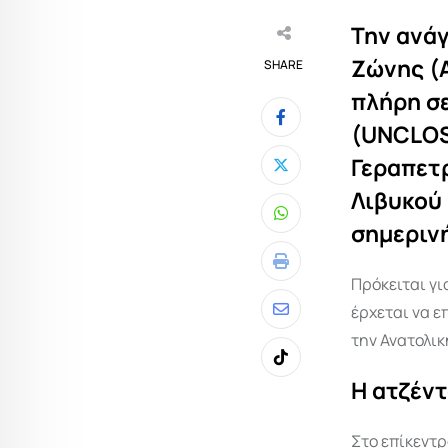
Την ανά
Ζώνης (Α
SHARE
πλήρη σ
(UNCLOS
Γεραπετρ
Λιβυκού 
Whatsapp
σημεριν
Print
Π
ρόκειται γ
έρχεται να ε
Share
την Ανατολικ
via
Tiktok
Email
Η ατζέν
Στο επίκεντ