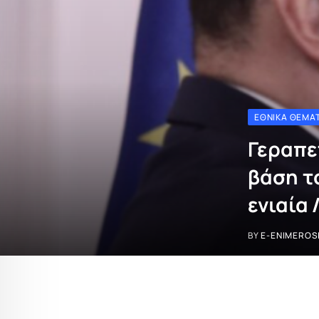
ΕΘΝΙΚΆ ΘΈΜΑ
Γεραπε
βάση τ
ενιαία
BY
E-ENIMEROS