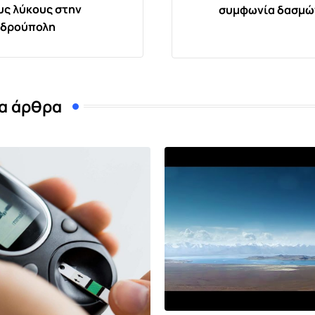
υς λύκους στην
συμφωνία δασμών
νδρούπολη
α άρθρα