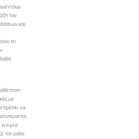
μομέντουμ
άζη τον
λάσσιων και
ς
τόχο τη
ων
λάδα.
ριοθέτηση
κές με
α πρέπει να
ποτυπώνεται
 για μια
ξε τον ρόλο