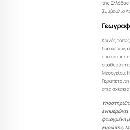
της Ελλάδας
Συμβούλιο Α
Γεωγραφ
Κοινός τόπο
δύο χωρών, σ
επιτακτική τ
σταθερότητα,
Μεσογείου. 
Γεραπετρίτη 
στις σχέσεις
Υποστηρίξτε
ενημερώνει 
φτιαγμένη μ
Ευρώπης. Μι