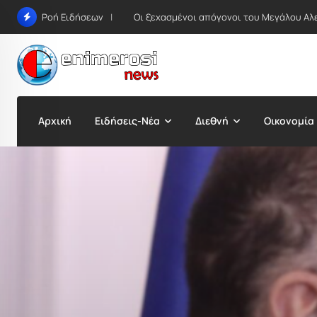
Skip
Οι ξεχασμένοι απόγονοι του Μεγάλου Αλ
Ροή Ειδήσεων
to
content
Αρχική
Ειδήσεις-Νέα
Διεθνή
Οικονομία