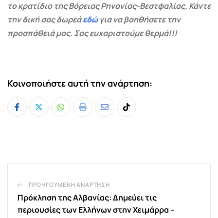
το κρατίδιο της Βόρειας Ρηνανίας-Βεστφαλίας. Κάντε
την δική σας δωρεά
εδώ
για να βοηθήσετε την
προσπάθειά μας. Σας ευχαριστούμε θερμά!!!
Κοινοποιήστε αυτή την ανάρτηση:
Whatsapp
Print
Share
Tiktok
via
Email
ΠΡΟΗΓΟΎΜΕΝΗ ΑΝΆΡΤΗΣΗ
Πρόκληση της Αλβανίας: Δημεύει τις
περιουσίες των Ελλήνων στην Χειμάρρα –