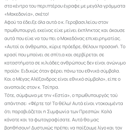
στο κέντρο του περιπτέρου έγραφε με μεγάλα γράμματα
«Μακεδονία», σκέτο!
Αφού τα έδειξε όλα αυτά ο κ. Γεροβασιλείου στον
πρωθυπουργό, εκείνος είχε μείνει έκπληκτος και άκουσε
αυτά που είχε να του πει ο Μακεδόνας επιχειρηματίας.
«Αυτοί οι άνθρωποι, κύριε πρόεδρε, θέλουν προσοχή. Το
κρασί που μπαίνει σε σπίτια και σερβίρεται σε
καταστήματα σε χιλιάδες ανθρώπους δεν είναι ανώνυμο
προϊόν. Ειδικώς όταν φέρει πάνω του εθνικά σύμβολα.
Και ο Μέγας Αλέξανδρος είναι εθνικό σύμβολο», είπε ο
οινοποιός στον κ. Τσίπρα.
Τότε, σύμφωνα με την «Εστία», ο πρωθυπουργός τού
απάντησε: «Φέρτε τα! Τα θέλω! Αυτά είναι ντοκουμέντα
ότι παραβιάζεται η Συμφωνία των Πρεσπών. Καλά
κάνατε και τα φωτογραφίσατε. Αυτά θα μας
βοηθήσουν! Δυστυχώς πρέπει να παίξουμε λίγο και τον