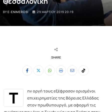
Θεσσαλονίκη
BY
E-ENIMEROSI
29 ΜΑΡΤΊΟΥ 2019 20:19
SHARE
Whatsapp
Print
Share
Tiktok
via
Email
Τ
ην οργή τους εξέφρασαν ορισμένοι
επιχειρηματίες της Βόρειας Ελλάδας
στον πρωθυπουργό, με αφορμή τις
συνέπειες που έχει η Συμφωνία με τα Σκόπια στην