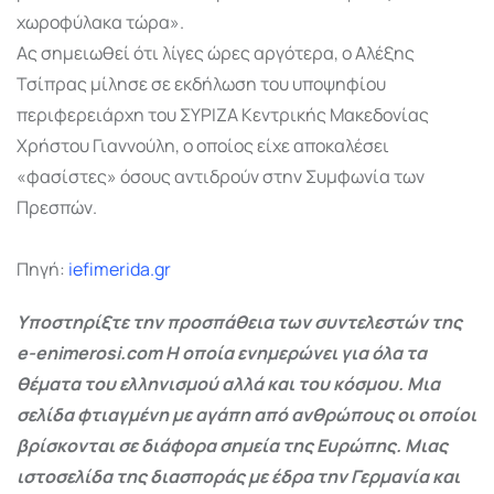
χωροφύλακα τώρα».
Ας σημειωθεί ότι λίγες ώρες αργότερα, ο Αλέξης
Τσίπρας μίλησε σε εκδήλωση του υποψηφίου
περιφερειάρχη του ΣΥΡΙΖΑ Κεντρικής Μακεδονίας
Χρήστου Γιαννούλη, ο οποίος είχε αποκαλέσει
«φασίστες» όσους αντιδρούν στην Συμφωνία των
Πρεσπών.
Πηγή:
iefimerida.gr
Υποστηρίξτε την προσπάθεια των συντελεστών της
e-enimerosi.com Η οποία ενημερώνει για όλα τα
θέματα του ελληνισμού αλλά και του κόσμου. Μια
σελίδα φτιαγμένη με αγάπη από ανθρώπους οι οποίοι
βρίσκονται σε διάφορα σημεία της Ευρώπης. Μιας
ιστοσελίδα της διασποράς με έδρα την Γερμανία και