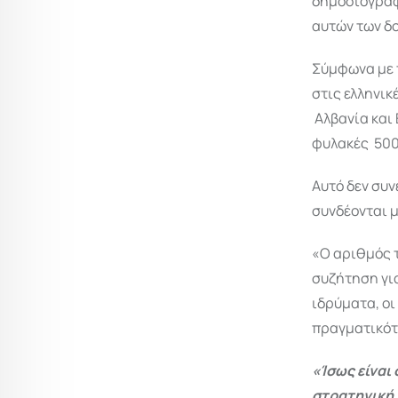
δημοσιογράφο
αυτών των δο
Σύμφωνα με 
στις ελληνικ
Αλβανία και 
φυλακές 500 
Αυτό δεν συν
συνδέονται μ
«Ο αριθμός τ
συζήτηση γι
ιδρύματα, οι
πραγματικότη
«Ίσως είναι
στρατηγική 