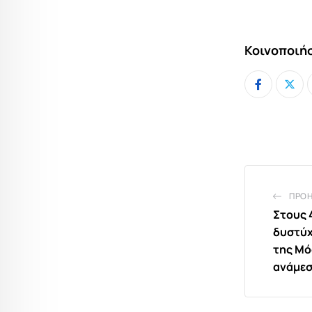
Κοινοποιήσ
ΠΡΟ
Στους 4
δυστύχ
της Μό
ανάμεσ