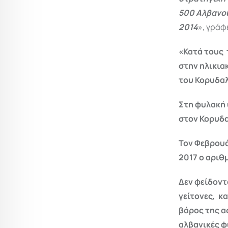
500 Αλβανο
2014
», γράφ
«Κατά τους 
στην ηλικια
του Κορυδαλ
Στη φυλακή 
στον Κορυδα
Τον Φεβρουά
2017 ο αριθ
Δεν φείδοντ
γείτονες, κ
βάρος της α
αλβανικές φ