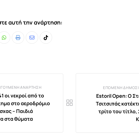
τε αυτή την ανάρτηση:
Whatsapp
Print
Share
Tiktok
via
Email
ΗΓΟΎΜΕΝΗ ΑΝΆΡΤΗΣΗ
ΕΠΌΜΕΝΗ ΔΗΜΟΣΊ
1 οι νεκροί από το
Estoril Open: Ο Σ
ημα στο αεροδρόμιο
Τσιτσιπάς κατέκτ
σχας – Παιδιά
τρίτο του τίτλο,
α στα θύματα
Κ