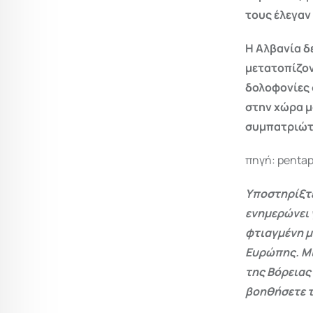
τους έλεγαν
Η Αλβανία δ
μετατοπίζον
δολοφονίες 
στην χώρα μ
συμπατριώτε
πηγή: penta
Υποστηρίξτε
ενημερώνει 
φτιαγμένη μ
Ευρώπης. Μι
της Βόρειας
βοηθήσετε τ