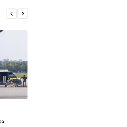
ΓΕΡΜΑΝΊΑ
το
Βόμβα του Β’ Παγκοσμίου Πολέμου στον