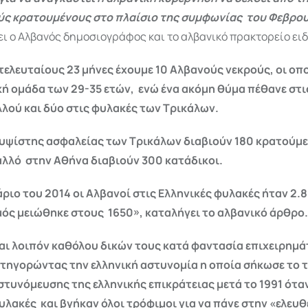
ύς κρατουμένους στο πλαίσιο της συμφωνίας του Φεβρο
ει ο Αλβανός δημοσιογράφος και το αλβανικό πρακτορείο ει
τελευταίους 23 μήνες έχουμε 10 Αλβανούς νεκρούς, οι οπ
κή ομάδα των 29-35 ετών, ενώ ένα ακόμη θύμα πέθανε στ
λού και δύο στις φυλακές των Τρικάλων.
υψίστης ασφαλείας των Τρικάλων διαβιούν 180 κρατούμε
λλό στην Αθήνα διαβιούν 300 κατάδικοι.
ριο του 2014 οι Αλβανοί στις Ελληνικές φυλακές ήταν 2.8
μός μειώθηκε στους 1650», καταλήγει το αλβανικό άρθρο.
αι λοιπόν καθόλου δικών τους κατά φαντασία επιχειρημά
ατηγορώντας την ελληνική αστυνομία η οποία σήκωσε το 
στυνόμευσης της ελληνικής επικράτειας μετά το 1991 όταν
υλακές και βγήκαν όλοι τρόφιμοι για να πάνε στην «ελευθ