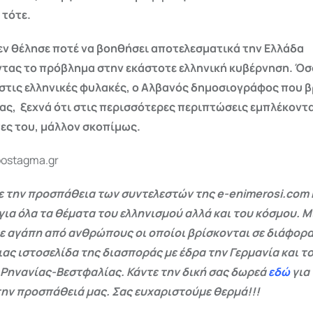
 τότε.
εν θέλησε ποτέ να βοηθήσει αποτελεσματικά την Ελλάδα
τας το πρόβλημα στην εκάστοτε ελληνική κυβέρνηση. Όσο
στις ελληνικές φυλακές, ο Αλβανός δημοσιογράφος που β
ας, ξεχνά ότι στις περισσότερες περιπτώσεις εμπλέκοντ
ς του, μάλλον σκοπίμως.
postagma.gr
 την προσπάθεια των συντελεστών της e-enimerosi.com 
για όλα τα θέματα του ελληνισμού αλλά και του κόσμου. Μ
ε αγάπη από ανθρώπους οι οποίοι βρίσκονται σε διάφορα
ας ιστοσελίδα της διασποράς με έδρα την Γερμανία και το
 Ρηνανίας-Βεστφαλίας. Κάντε την δική σας δωρεά
εδώ
για
ην προσπάθειά μας. Σας ευχαριστούμε θερμά!!!