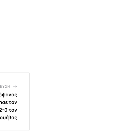
ΕΥΣΗ
τέφανος
ησε τον
 2-0 τον
ουέβας