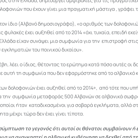
ς στην Ελλάδα, δημιουργεί αμφιβολίες για τις πραγματικές
λοφονιών που έχουν γίνει μια πραγματική μάστιγα , γράφει 
τον ίδιο (Αλβανό δημοσιογράφο), «ο αριθμός των δολοφονι
ές φυλακές έχει αυξηθεί από το 2014 «όχι τυχαία, επειδή εκεί
Ελλάδα είχαν συνάψει μια συμφωνία για την επιστροφή στις
εγκληματιών του ποινικού δικαίου».
έβη, λέει ο ίδιος, θέτοντας το ερώτημα κατά πόσο αυτές οι 
ε αυτή τη συμφωνία που δεν εφαρμόστηκε από το αλβανικό 
ων δολοφονιών έχει αυξηθεί από το 2014», από τότε που υπ
α την συμφωνία μεταφοράς 500 Αλβανών σε αλβανικά σωφρ
 οποίοι ήταν καταδικασμένοι για σοβαρά εγκλήματα, αλλά σ
τα μέχρι τώρα δεν έχει γίνει τίποτα.
 σύμπτωση το γεγονός ότι αυτοί οι θάνατοι συμβαίνουν ή 
για να αναγκαστεί η αλβανική κυβέρνηση να δεχθεί από τ