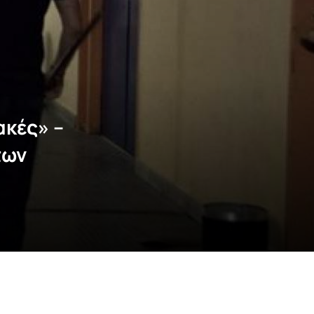
κές» –
των