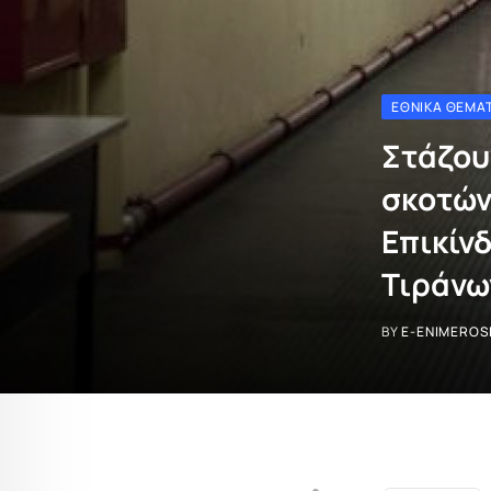
ΕΘΝΙΚΆ ΘΈΜΑ
Στάζου
σκοτών
Επικίν
Τιράνω
BY
E-ENIMEROS