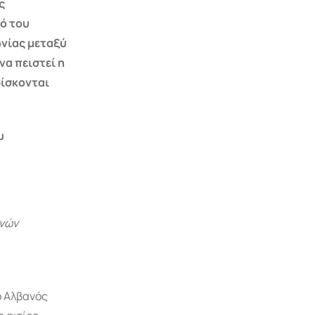
ς
ό του
νίας μεταξύ
α πειστεί η
ρίσκονται
υ
ανών
ο Αλβανός