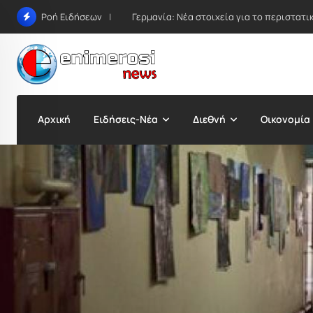
Skip
Γερμανία: Νέα στοιχεία για το περιστατ
Ροή Ειδήσεων
to
content
Αρχική
Ειδήσεις-Νέα
Διεθνή
Οικονομία