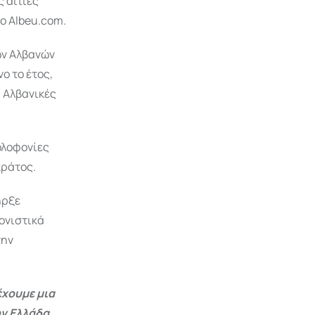
 αιτίες
το Albeu.com.
ών Αλβανών
νο το έτος,
 Αλβανικές
δολοφονίες
κράτος.
ήρξε
ονιστικά
την
έχουμε μια
ην Ελλάδα