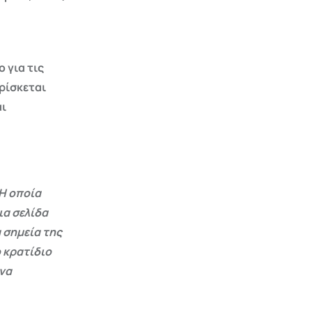
 για τις
ρίσκεται
αι
Η οποία
ια σελίδα
 σημεία της
 κρατίδιο
 να