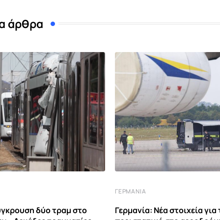
α άρθρα
ΓΕΡΜΑΝΊΑ
ύγκρουση δύο τραμ στο
Γερμανία: Νέα στοιχεία για 