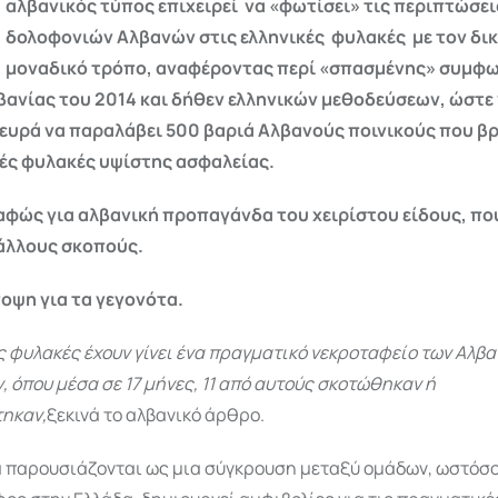
αλβανικός τύπος επιχειρεί να «φωτίσει» τις περιπτώσει
δολοφονιών Αλβανών στις ελληνικές φυλακές με τον δικ
μοναδικό τρόπο, αναφέροντας περί «σπασμένης» συμφω
ανίας του 2014 και δήθεν ελληνικών μεθοδεύσεων, ώστε ν
ευρά να παραλάβει 500 βαριά Αλβανούς ποινικούς που β
κές φυλακές υψίστης ασφαλείας.
αφώς για αλβανική προπαγάνδα του χειρίστου είδους, πο
άλλους σκοπούς.
οψη για τα γεγονότα.
ς φυλακές έχουν γίνει ένα πραγματικό νεκροταφείο των Αλβ
 όπου μέσα σε 17 μήνες, 11 από αυτούς σκοτώθηκαν ή
ηκαν,
ξεκινά το αλβανικό άρθρο.
α παρουσιάζονται ως μια σύγκρουση μεταξύ ομάδων, ωστόσ