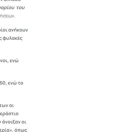
υαρίου του
δήσεων.
οίοι ανήκουν
ις φυλακές
νοι, ενώ
50, ενώ το
των οι
τεράστιο
 άνοιξαν οι
ερία»,
όπως