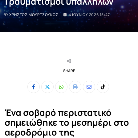
Τραυματισμοί υπαλλήλων
BY
ΧΡΉΣΤΟΣ ΜΟΥΡΤΖΟΎΚΟΣ
4 ΙΟΥΝΊΟΥ 2026 15:47
SHARE
Whatsapp
Print
Share
Tiktok
via
Email
Ένα σοβαρό περιστατικό
σημειώθηκε το μεσημέρι στο
αεροδρόμιο της