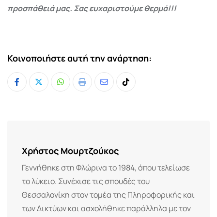
προσπάθειά μας. Σας ευχαριστούμε θερμά!!!
Κοινοποιήστε αυτή την ανάρτηση:
Whatsapp
Print
Share
Tiktok
via
Email
Χρήστος Μουρτζούκος
Γεννήθηκε στη Φλώρινα το 1984, όπου τελείωσε
το λύκειο. Συνέχισε τις σπουδές του
Θεσσαλονίκη στον τομέα της Πληροφορικής και
των Δικτύων και ασχολήθηκε παράλληλα με τον