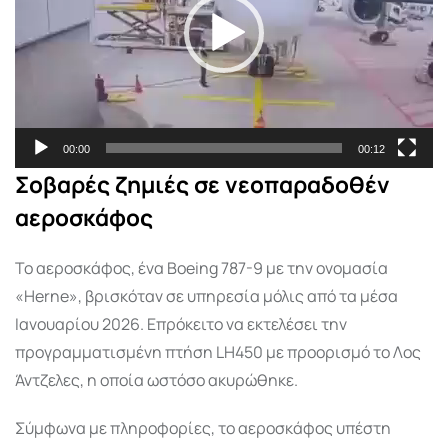
00:00
00:12
Σοβαρές ζημιές σε νεοπαραδοθέν
αεροσκάφος
Το αεροσκάφος, ένα Boeing 787-9 με την ονομασία
«Herne», βρισκόταν σε υπηρεσία μόλις από τα μέσα
Ιανουαρίου 2026. Επρόκειτο να εκτελέσει την
προγραμματισμένη πτήση LH450 με προορισμό το Λος
Άντζελες, η οποία ωστόσο ακυρώθηκε.
Σύμφωνα με πληροφορίες, το αεροσκάφος υπέστη