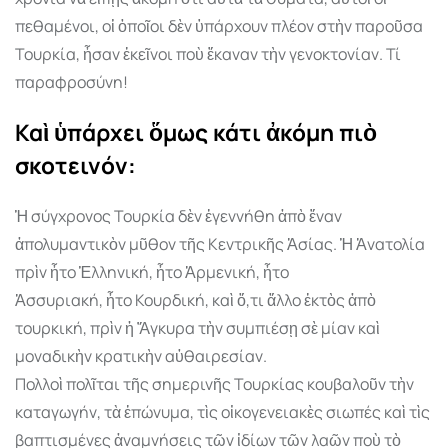
πεθαµένοι, οἱ ὁποῖοι δὲν ὑπάρχουν πλέον στὴν παροῦσα
Τουρκία, ἦσαν ἐκεῖνοι ποὺ ἔκαναν τὴν γενοκτονίαν. Τί
παραφροσύνη!
Καὶ ὑπάρχει ὅµως κάτι ἀκόµη πιὸ
σκοτεινόν:
Ἡ σύγχρονος Τουρκία δὲν ἐγεννήθη ἀπὸ ἕναν
ἀπολυµαντικὸν µῦθον τῆς Κεντρικῆς Ἀσίας. Ἡ Ἀνατολία
πρὶν ἦτο Ἑλληνική, ἦτο Ἀρµενική, ἦτο
Ἀσσυριακή, ἦτο Κουρδική, καὶ ὅ,τι ἄλλο ἐκτὸς ἀπὸ
τουρκική, πρὶν ἡ Ἄγκυρα τὴν συµπιέσῃ σὲ µίαν καὶ
µοναδικὴν κρατικὴν αὐθαιρεσίαν.
Πολλοὶ πολῖται τῆς σηµερινῆς Τουρκίας κουβαλοῦν τὴν
καταγωγήν, τὰ ἐπώνυµα, τὶς οἰκογενειακὲς σιωπές καὶ τὶς
βαπτισµένες ἀναµνήσεις τῶν ἰδίων τῶν λαῶν ποὺ τὸ