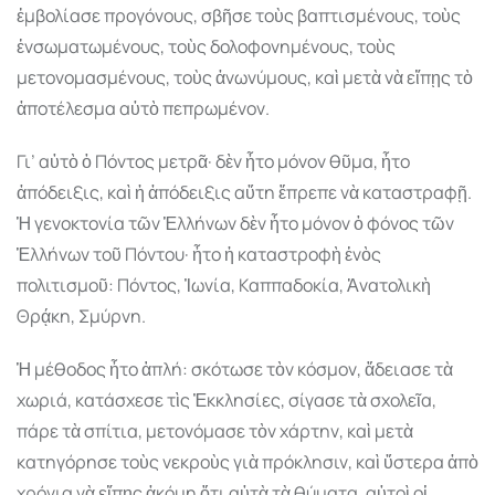
ἐµβολίασε προγόνους, σβῆσε τοὺς βαπτισµένους, τοὺς
ἐνσωµατωµένους, τοὺς δολοφονηµένους, τοὺς
µετονοµασµένους, τοὺς ἀνωνύµους, καὶ µετὰ νὰ εἴπῃς τὸ
ἀποτέλεσµα αὐτὸ πεπρωµένον.
Γι’ αὐτὸ ὁ Πόντος µετρᾶ· δὲν ἦτο µόνον θῦµα, ἦτο
ἀπόδειξις, καὶ ἡ ἀπόδειξις αὕτη ἔπρεπε νὰ καταστραφῇ.
Ἡ γενοκτονία τῶν Ἑλλήνων δὲν ἦτο µόνον ὁ φόνος τῶν
Ἑλλήνων τοῦ Πόντου· ἦτο ἡ καταστροφὴ ἑνὸς
πολιτισµοῦ: Πόντος, Ἰωνία, Καππαδοκία, Ἀνατολικὴ
Θρᾴκη, Σµύρνη.
Ἡ µέθοδος ἦτο ἁπλή: σκότωσε τὸν κόσµον, ἄδειασε τὰ
χωριά, κατάσχεσε τὶς Ἐκκλησίες, σίγασε τὰ σχολεῖα,
πάρε τὰ σπίτια, µετονόµασε τὸν χάρτην, καὶ µετὰ
κατηγόρησε τοὺς νεκροὺς γιὰ πρόκλησιν, καὶ ὕστερα ἀπὸ
χρόνια νὰ εἴπῃς ἀκόµη ὅτι αὐτὰ τὰ θύµατα, αὐτοὶ οἱ