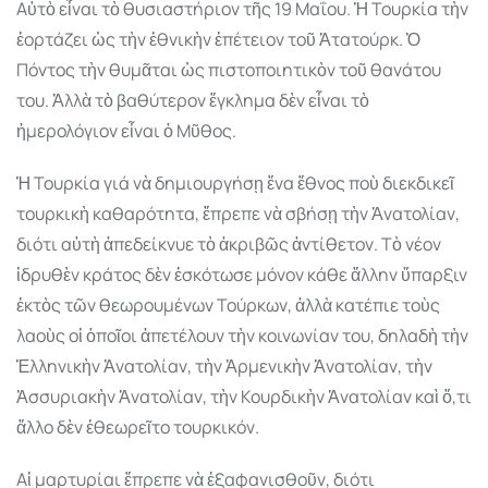
Αὐτὸ εἶναι τὸ θυσιαστήριον τῆς 19 Μαΐου. Ἡ Τουρκία τὴν
ἑορτάζει ὡς τὴν ἐθνικὴν ἐπέτειον τοῦ Ἀτατούρκ. Ὁ
Πόντος τὴν θυµᾶται ὡς πιστοποιητικὸν τοῦ θανάτου
του. Ἀλλὰ τὸ βαθύτερον ἔγκληµα δὲν εἶναι τὸ
ἡµερολόγιον εἶναι ὁ Μῦθος.
Ἡ Τουρκία γιά νὰ δηµιουργήσῃ ἕνα ἔθνος ποὺ διεκδικεῖ
τουρκικὴ καθαρότητα, ἔπρεπε νὰ σβήσῃ τὴν Ἀνατολίαν,
διότι αὐτὴ ἀπεδείκνυε τὸ ἀκριβῶς ἀντίθετον. Τὸ νέον
ἱδρυθὲν κράτος δὲν ἐσκότωσε µόνον κάθε ἄλλην ὕπαρξιν
ἐκτὸς τῶν θεωρουµένων Τούρκων, ἀλλὰ κατέπιε τοὺς
λαοὺς οἱ ὁποῖοι ἀπετέλουν τὴν κοινωνίαν του, δηλαδὴ τὴν
Ἑλληνικὴν Ἀνατολίαν, τὴν Ἀρµενικὴν Ἀνατολίαν, τὴν
Ἀσσυριακὴν Ἀνατολίαν, τὴν Κουρδικὴν Ἀνατολίαν καὶ ὅ,τι
ἄλλο δὲν ἐθεωρεῖτο τουρκικόν.
Αἱ µαρτυρίαι ἔπρεπε νὰ ἐξαφανισθοῦν, διότι