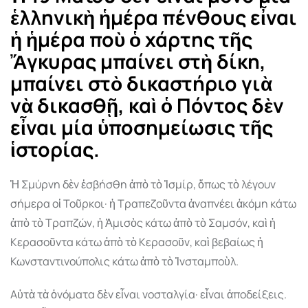
ἑλληνικὴ ἡµέρα πένθους εἶναι
ἡ ἡµέρα ποὺ ὁ χάρτης τῆς
Ἄγκυρας µπαίνει στὴ δίκη,
µπαίνει στὸ δικαστήριο γιὰ
νὰ δικασθῇ, καὶ ὁ Πόντος δὲν
εἶναι µία ὑποσηµείωσις τῆς
ἱστορίας.
Ἡ Σµύρνη δὲν ἐσβήσθη ἀπὸ τὸ Ἰσµίρ, ὅπως τὸ λέγουν
σήµερα οἱ Τοῦρκοι· ἡ Τραπεζοῦντα ἀναπνέει ἀκόµη κάτω
ἀπὸ τὸ Τραπζών, ἡ Ἀµισὸς κάτω ἀπὸ τὸ Σαµσόν, καὶ ἡ
Κερασοῦντα κάτω ἀπὸ τὸ Κερασοῦν, καὶ βεβαίως ἡ
Κωνσταντινούπολις κάτω ἀπὸ τὸ Ἰνσταµποὺλ.
Αὐτὰ τὰ ὀνόµατα δὲν εἶναι νοσταλγία· εἶναι ἀποδείξεις.