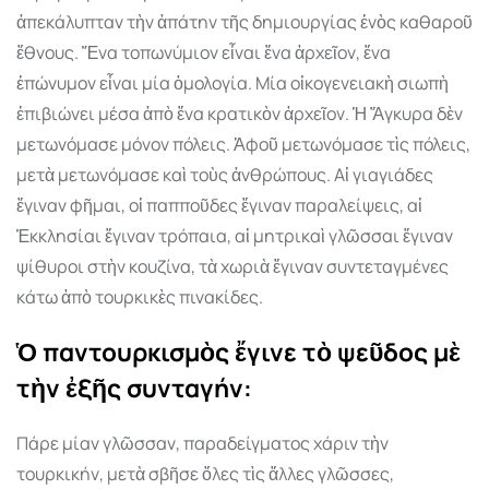
ἀπεκάλυπταν τὴν ἀπάτην τῆς δηµιουργίας ἑνὸς καθαροῦ
ἔθνους. Ἕνα τοπωνύµιον εἶναι ἕνα ἀρχεῖον, ἕνα
ἐπώνυµον εἶναι µία ὁµολογία. Μία οἰκογενειακὴ σιωπὴ
ἐπιβιώνει µέσα ἀπὸ ἕνα κρατικὸν ἀρχεῖον. Ἡ Ἄγκυρα δὲν
µετωνόµασε µόνον πόλεις. Ἀφοῦ µετωνόµασε τὶς πόλεις,
µετὰ µετωνόµασε καὶ τοὺς ἀνθρώπους. Αἱ γιαγιάδες
ἔγιναν φῆµαι, οἱ παπποῦδες ἔγιναν παραλείψεις, αἱ
Ἐκκλησίαι ἔγιναν τρόπαια, αἱ µητρικαὶ γλῶσσαι ἔγιναν
ψίθυροι στὴν κουζίνα, τὰ χωριὰ ἔγιναν συντεταγµένες
κάτω ἀπὸ τουρκικὲς πινακίδες.
Ὁ παντουρκισµὸς ἔγινε τὸ ψεῦδος µὲ
τὴν ἐξῆς συνταγήν:
Πάρε µίαν γλῶσσαν, παραδείγµατος χάριν τὴν
τουρκικήν, µετὰ σβῆσε ὅλες τὶς ἄλλες γλῶσσες,