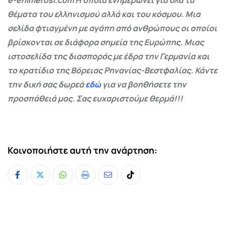
θέματα του ελληνισμού αλλά και του κόσμου. Μια
σελίδα φτιαγμένη με αγάπη από ανθρώπους οι οποίοι
βρίσκονται σε διάφορα σημεία της Ευρώπης. Μιας
ιστοσελίδα της διασποράς με έδρα την Γερμανία και
το κρατίδιο της Βόρειας Ρηνανίας-Βεστφαλίας. Κάντε
την δική σας δωρεά
εδώ
για να βοηθήσετε την
προσπάθειά μας. Σας ευχαριστούμε θερμά!!!
Κοινοποιήστε αυτή την ανάρτηση:
Whatsapp
Print
Share
Tiktok
via
Email