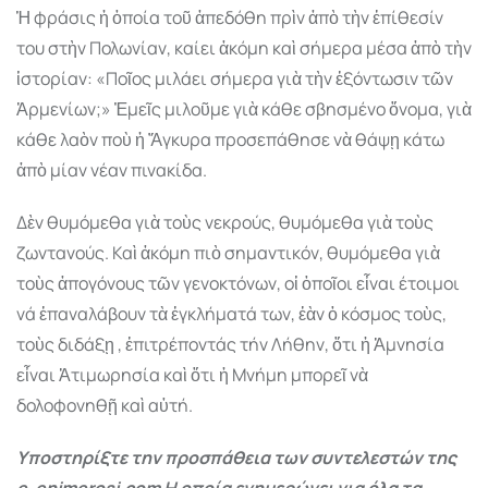
Ἡ φράσις ἡ ὁποία τοῦ ἀπεδόθη πρὶν ἀπὸ τὴν ἐπίθεσίν
του στὴν Πολωνίαν, καίει ἀκόµη καὶ σήµερα µέσα ἀπὸ τὴν
ἱστορίαν: «Ποῖος µιλάει σήµερα γιὰ τὴν ἐξόντωσιν τῶν
Ἀρµενίων;» Ἐµεῖς µιλοῦµε γιὰ κάθε σβησµένο ὄνοµα, γιὰ
κάθε λαὸν ποὺ ἡ Ἄγκυρα προσεπάθησε νὰ θάψῃ κάτω
ἀπὸ µίαν νέαν πινακίδα.
Δὲν θυµόµεθα γιὰ τοὺς νεκρούς, θυµόµεθα γιὰ τοὺς
ζωντανούς. Καὶ ἀκόµη πιὸ σηµαντικόν, θυµόµεθα γιὰ
τοὺς ἀπογόνους τῶν γενοκτόνων, οἱ ὁποῖοι εἶναι έτοιµοι
νά ἐπαναλάβουν τὰ ἐγκλήµατά των, ἐὰν ὁ κόσµος τοὺς,
τοὺς διδάξῃ , ἐπιτρέποντάς τήν Λήθην, ὅτι ἡ Ἀµνησία
εἶναι Ἀτιµωρησία καὶ ὅτι ἡ Μνήµη µπορεῖ νὰ
δολοφονηθῇ καὶ αὐτή.
Υποστηρίξτε την προσπάθεια των συντελεστών της
e-enimerosi.com Η οποία ενημερώνει για όλα τα