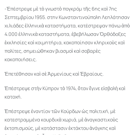
-Ἐπέστρεψε µὲ τὸ γνωστὸ πογκρόµ τῆς 6ης καὶ 7ης
Σεπτεµβρίου 1955. στην Κωνσταντινούπολη Λεηλάτησαν
χιλιάδες ἑλληνικὰ καταστήµατα, κατέστρεψαν πάνω ἀπὸ
4.000 ἑλληνικὰ καταστήµατα, ἐβεβήλωσαν Ὀρθόδοξες
ἐκκλησίες καὶ κοιµητήρια, κακοποίησαν κληρικοὺς καὶ
πολίτες, σηµειώθηκαν βιασµοὶ καὶ σοβαρὲς
κακοποιήσεις.
Ἐπετέθησαν καὶ σὲ Ἀρµενίους καὶ Ἑβραίους.
Ἐπέστρεψε στὴν Κύπρον τὸ 1974, ὅταν ἔγινε εἰσβολὴ καὶ
κατοχή.
Ἐπέστρεψε ἐναντίον τῶν Κούρδων ὡς πολιτική, µὲ
κατεστραµµένα κουρδικὰ χωριά, µὲ ἀναγκαστικοὺς
ἐκτοπισµούς, µὲ κατάστασιν ἐκτάκτου ἀνάγκης καὶ