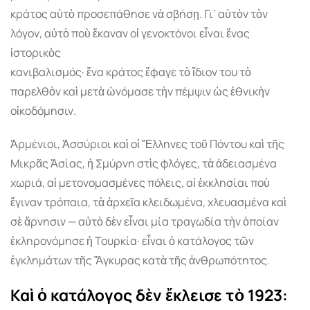
κράτος αὐτὸ προσεπάθησε νὰ σβήσῃ. Γι’ αὐτὸν τὸν
λόγον, αὐτὸ ποὺ ἔκαναν οἱ γενοκτόνοι εἶναι ἕνας
ἱστορικὸς
κανιβαλισµός· ἕνα κράτος ἔφαγε τὸ ἴδιον του τὸ
παρελθὸν καὶ µετὰ ὠνόµασε τὴν πέµψιν ὡς ἐθνικὴν
οἰκοδόµησιν.
Ἀρµένιοι, Ἀσσύριοι καὶ οἱ Ἕλληνες τοῦ Πόντου καὶ τῆς
Μικρᾶς Ἀσίας, ἡ Σµύρνη στὶς φλόγες, τὰ ἀδειασµένα
χωριά, αἱ µετονοµασµένες πόλεις, αἱ ἐκκλησίαι ποὺ
ἔγιναν τρόπαια, τὰ ἀρχεῖα κλειδωµένα, χλευασµένα καὶ
σὲ ἄρνησιν — αὐτὸ δὲν εἶναι µία τραγωδία τὴν ὁποίαν
ἐκληρονόµησε ἡ Τουρκία· εἶναι ὁ κατάλογος τῶν
ἐγκληµάτων τῆς Ἄγκυρας κατὰ τῆς ἀνθρωπότητος.
Καὶ ὁ κατάλογος δὲν ἔκλεισε τὸ 1923: