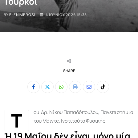
Τούρκοι
BY
E-ENIMEROSI
4 ΙΟΥΝΊΟΥ 2026 15:38
SHARE
Whatsapp
Print
Share
Tiktok
via
Email
Τ
ου Δρ. Νίκου Παπαδόπουλου, Πανεπιστήμιο
του Μάιντς, Ινστιτούτο Φυσικής
Ἡ 19 Μαΐου δὲν εἶναι µόνο µία