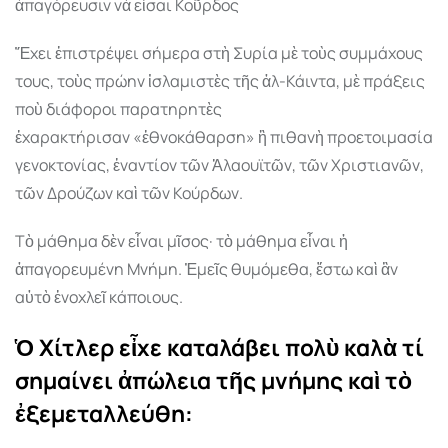
ἀπαγόρευσιν νὰ εἶσαι Κοῦρδος
Ἔχει ἐπιστρέψει σήµερα στὴ Συρία µὲ τοὺς συµµάχους
τους, τοὺς πρώην ἰσλαµιστὲς τῆς ἀλ-Κάιντα, µὲ πράξεις
ποὺ διάφοροι παρατηρητὲς
ἐχαρακτήρισαν «ἐθνοκάθαρση» ἢ πιθανὴ προετοιµασία
γενοκτονίας, ἐναντίον τῶν Ἀλαουϊτῶν, τῶν Χριστιανῶν,
τῶν Δρούζων καὶ τῶν Κούρδων.
Τὸ µάθηµα δὲν εἶναι µῖσος· τὸ µάθηµα εἶναι ἡ
ἀπαγορευµένη Μνήµη. Ἐµεῖς θυµόµεθα, ἔστω καὶ ἂν
αὐτὸ ἐνοχλεῖ κάποιους.
Ὁ Χίτλερ εἶχε καταλάβει πολὺ καλὰ τί
σηµαίνει ἀπώλεια τῆς µνήµης καὶ τὸ
ἐξεµεταλλεύθη: