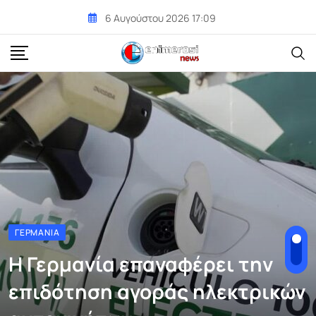
Skip
6 Αυγούστου 2026 17:09
to
content
ΓΕΡΜΑΝΊΑ
Η Γερμανία επαναφέρει την
επιδότηση αγοράς ηλεκτρικών