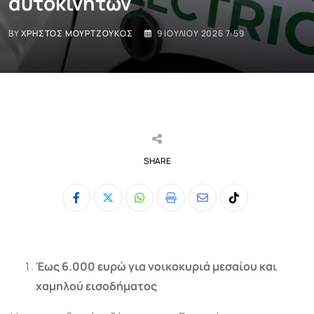
αυτοκινήτων
BY
ΧΡΉΣΤΟΣ ΜΟΥΡΤΖΟΎΚΟΣ
9 ΙΟΥΛΊΟΥ 2026 7:59
SHARE
Whatsapp
Print
Share
Tiktok
via
Email
Έως 6.000 ευρώ για νοικοκυριά μεσαίου και
χαμηλού εισοδήματος