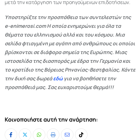
μετά την κατάργηση των προηγούμενων επιδοτήσεων.
Υποστηρίξτε την προσπάθεια των συντελεστών της
e-enimerosi.com Η οποία ενημερώνει για όλα τα
θέματα του ελληνισμού αλλά και του κόσμου. Μια
σελίδα φτιαγμένη με αγάπη από ανθρώπους οι οποίοι
βρίσκονται σε διάφορα σημεία της Ευρώπης. Μιας
ιστοσελίδα της διασποράς με έδρα την Γερμανία και
το κρατίδιο της Βόρειας Ρηνανίας-Βεστφαλίας. Κάντε
την δική σας δωρεά
εδώ
για να βοηθήσετε την
προσπάθειά μας. Σας ευχαριστούμε θερμά!!!
Κοινοποιήστε αυτή την ανάρτηση:
Whatsapp
Print
Share
Tiktok