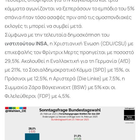
κόμματα αγωνίζονται να ξεπεράσουν το εμπόδιο του 5%
σπάνια ήταν τόσο ασαφές πριν από τις ομοσπονδιακές
εκλογές τι μπορεί να συμβεί μετά.
Σύμφωνα με την τελευταία δημοσκόπηση του
ινστιτούτου INSA,
η Χριστιανική Ένωση (CDU/CSU) με
επικεφαλής τον Φρίντριχ Μερτς προηγείται με ποσοστό
29,5%. Ακολουθεί η Εναλλακτική για τη Γερμανία (AfD)
με 21%, το Σοσιαλδημοκρατικό Κόμμα (SPD) με 15%, οι
Πράσινοι με 12,5%, η Αριστερά (Die Linke) με 7,5%, η
Συμμαχία Ζάρα Βάγκενκνεχτ (BSW) με 5% και οι
Φιλελεύθεροι (FDP) με 4,5%.