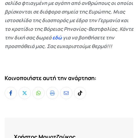
σελίδα φτιαγμένη με αγάπη από ανθρώπους οι οποίοι
βρίσκονται σε διάφορα σημεία της Ευρώπης. Μιας
ιστοσελίδα της διασποράς με έδρα την Γερμανία και
το κρατίδιο της Βόρειας Ρηνανίας-Βεστφαλίας. Κάντε
την δική σας δωρεά
εδώ
για να βοηθήσετε την
προσπάθειά μας. Σας ευχαριστούμε θερμά!!!
Κοινοποιήστε αυτή την ανάρτηση:
Whatsapp
Print
Share
Tiktok
via
Email
Χρήστος Μουρτζούκος