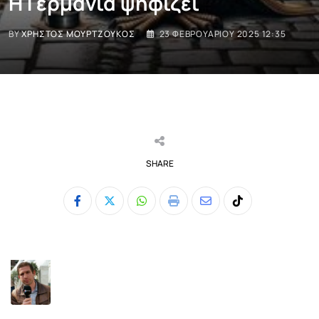
Η Γερμανία ψηφίζει
BY
ΧΡΉΣΤΟΣ ΜΟΥΡΤΖΟΎΚΟΣ
23 ΦΕΒΡΟΥΑΡΊΟΥ 2025 12:35
SHARE
Whatsapp
Print
Share
Tiktok
via
Email