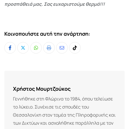
προσπάθειά μας. Σας ευχαριστούμε θερμά!!!
Κοινοποιήστε αυτή την ανάρτηση:
Whatsapp
Print
Share
Tiktok
via
Email
Χρήστος Μουρτζούκος
Γεννήθηκε στη Φλώρινα το 1984, όπου τελείωσε
το λύκειο. Συνέχισε τις σπουδές του
Θεσσαλονίκη στον τομέα της Πληροφορικής και
των Δικτύων και ασχολήθηκε παράλληλα με τον