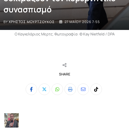
συνασπισμό
BY
ΧΡΉΣΤΟΣ ΜΟΥΡΤΖΟΎΚΟΣ
27 ΜΑΪ́ΟΥ 2026 7:55
Ο Καγκελάριος Μερτς. Φωτογραφία: © Kay Nietfeld / DPA
SHARE
Whatsapp
Print
Share
Tiktok
via
Email