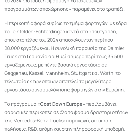
το 2034. Ωστόσο, η εφαρμογή «στοχευμένων
προγραμμάτων αποχώρησης» παραμένει στο τραπέζι.
Η περικοπή αφορά κυρίως το τμήμα φορτηγών, με έδρα
το Leinfelden-Echterdingen κοντά στη Στουτγάρδη,
όπου στο τέλος του 2024 απασχολούνταν περίπου
28.000 εργαζόμενοι. Η συνολική παρουσία της Daimler
Truck στη Γερμανία αριθμεί σήμερα περί τους 35.500
εργαζόμενους, με πέντε βασικά εργοστάσια σε
Gaggenau, Kassel, Mannheim, Stuttgart και Wörth, το
τελευταίο εκ των οποίων αποτελεί το μεγαλύτερο
εργοστάσιο συναρμολόγησης φορτηγών στην Ευρώπη.
Το πρόγραμμα «
Cost Down Europe
» περιλαμβάνει
σαρωτικές περικοπές σε όλο το φάσμα δραστηριοτήτων
της Mercedes-Benz Trucks: παραγωγή, διοίκηση,
πωλήσεις, R&D, ακόμη και στην πληροφορική υποδομή.