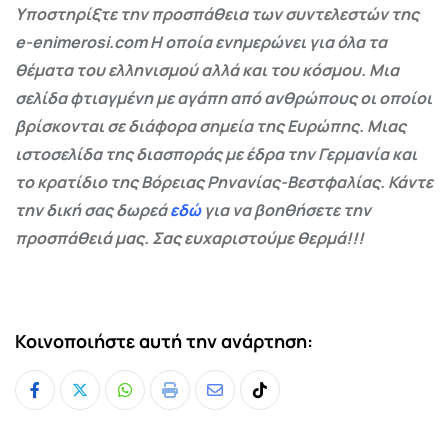
Υποστηρίξτε την προσπάθεια των συντελεστών της
e-enimerosi.com Η οποία ενημερώνει για όλα τα
θέματα του ελληνισμού αλλά και του κόσμου. Μια
σελίδα φτιαγμένη με αγάπη από ανθρώπους οι οποίοι
βρίσκονται σε διάφορα σημεία της Ευρώπης. Μιας
ιστοσελίδα της διασποράς με έδρα την Γερμανία και
το κρατίδιο της Βόρειας Ρηνανίας-Βεστφαλίας. Κάντε
την δική σας δωρεά
εδώ
για να βοηθήσετε την
προσπάθειά μας. Σας ευχαριστούμε θερμά!!!
Κοινοποιήστε αυτή την ανάρτηση:
Whatsapp
Print
Share
Tiktok
via