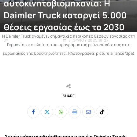
αυτοκινητοβιομηχανία: Η
Daimler Truck καταργεί 5.000
θέσεις εργασίας έως το 2030
Η Daimler Truck αναμένει σημαντικές περικοπές θέσεων εργασίας στη
BY
ΧΡΉΣΤΟΣ ΜΟΥΡΤΖΟΎΚΟΣ
8 ΙΟΥΛΊΟΥ 2025 18:27
Γερμανία, στο πλαίσιο του προγράμματος μείωσης κόστους στις
ευρωπαϊκές της δραστηριότητες. (Φωτογραφία: picture alliance/dpa)
SHARE
Whatsapp
Print
Share
Tiktok
via
Email
Σε νέα φάση αναδιάρθρωσης περνά η Daimler Truck,