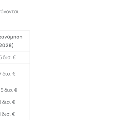
χάνονται
κονόμηση
2028)
5 δισ. €
7 δισ. €
5 δισ. €
9 δισ. €
 δισ. €