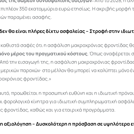
μός της δωρεάν συνασφάλισης συζύγων:
Από το 2028, η αλ
επιπλέον 350 εκατομμύρια ευρώ ετησίως. Η ακριβής μορφή 
μών παραμένει ασαφής.
δεν θα είναι πλήρες δίχτυ ασφαλείας – Στροφή στην ιδιω
 καθιστά σαφές ότι η ασφάλιση μακροχρόνιας φροντίδας θα
μόνο μέρος του πραγματικού κόστους
. Όπως αναφέρεται 
«Από την εισαγωγή της, η ασφάλιση μακροχρόνιας φροντίδας
μερικών παροχών· στο μέλλον θα μπορεί να καλύπτει μόνο έ
ροχρόνιας φροντίδας.»
 αυτό, προωθείται η προσωπική ευθύνη και η ιδιωτική πρόνοι
ι φορολογικά κίνητρα για ιδιωτική συμπληρωματική ασφάλ
ς φροντίδας, καθώς και για εταιρικά προγράμματα.
 αξιολόγηση – Δυσκολότερη η πρόσβαση σε υψηλότερα 