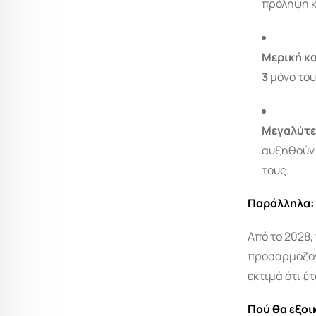
πρόληψη κ
Μερική κα
3
μόνο του
Μεγαλύτε
αυξηθούν 
τους.
Παράλληλα:
Από το 2028
προσαρμόζο
εκτιμά ότι έ
Πού θα εξοι