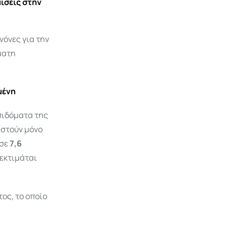
ίσεις στην
όνες για την
ματη
μένη
επιδόματα της
στούν μόνο
 σε
7,6
 εκτιμάται
ος, το οποίο