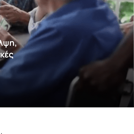
λψη,
κές