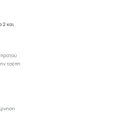
 2 και
 προτού
την τσέπη
έρνηση