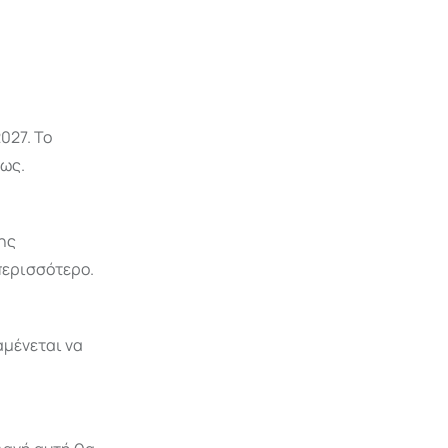
027. Το
ίως.
μης
περισσότερο.
αμένεται να