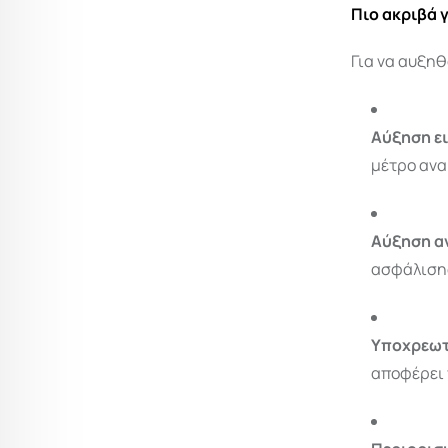
Πιο ακριβά 
Για να αυξηθ
Αύξηση ει
μέτρο ανα
Αύξηση α
ασφάλισης
Υποχρεωτι
αποφέρει 