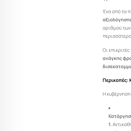
Ένα από τα 
αξιολόγηση
αριθμού των
περισσότερο
Οι επικριτέ
ανάγκης φρ
δισεκατομμύ
Περικοπές: 
Η κυβέρνηση 
Κατάργησ
1.
Αντικαθ