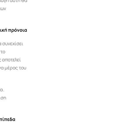
λαγή αυτή θα
των
τική πρόνοια
 συνεχίσει
στο
 αποτελεί
να μέρος του
α.
ιση
επίπεδα