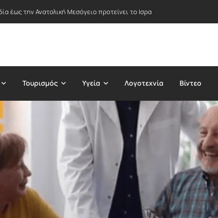
δία έως την Ανατολική Μεσόγειο προτείνει το Ισραήλ – Στο επίκεντρο Ε
Τουρισμός
Υγεία
Λογοτεχνία
Βίντεο