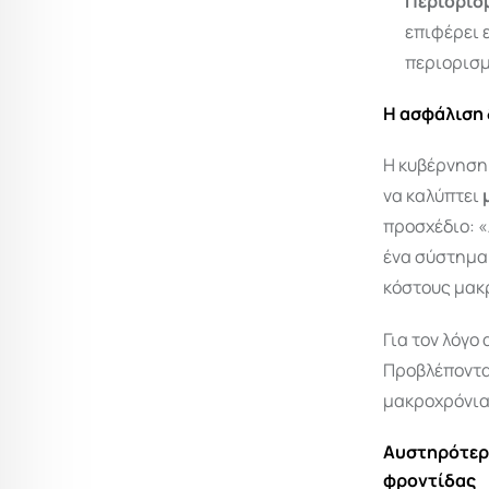
Περιορισ
επιφέρει 
περιορισ
Η ασφάλιση 
Η κυβέρνηση
να καλύπτει
προσχέδιο: 
ένα σύστημα 
κόστους μακ
Για τον λόγο
Προβλέποντα
μακροχρόνια
Αυστηρότερη
φροντίδας