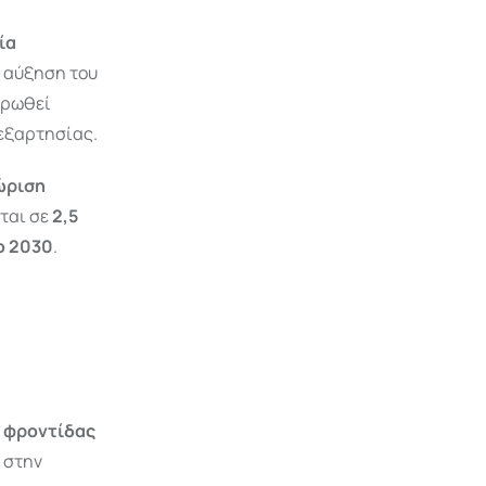
ία
η αύξηση του
τρωθεί
εξαρτησίας.
ώριση
εται σε
2,5
ο 2030
.
ο φροντίδας
 στην