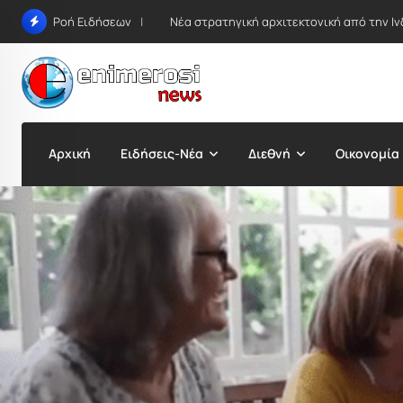
Skip
Νέα στρατηγική αρχιτεκτονική από την Ιν
Ροή Ειδήσεων
to
content
Αρχική
Ειδήσεις-Νέα
Διεθνή
Οικονομία