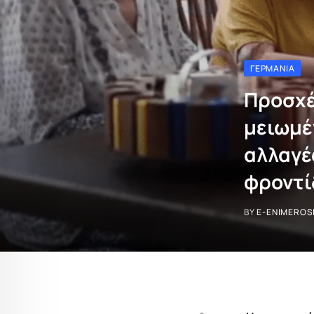
ΓΕΡΜΑΝΊΑ
Προσχέ
μειωμέ
αλλαγέ
φροντί
BY
E-ENIMEROS