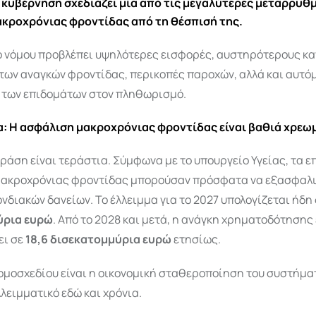
 κυβέρνηση σχεδιάζει μία από τις μεγαλύτερες μεταρρυθμ
κροχρόνιας φροντίδας από τη θέσπισή της.
ο νόμου προβλέπει υψηλότερες εισφορές, αυστηρότερους καν
των αναγκών φροντίδας, περικοπές παροχών, αλλά και αυτό
των επιδομάτων στον πληθωρισμό.
: Η ασφάλιση μακροχρόνιας φροντίδας είναι βαθιά χρεω
δράση είναι τεράστια. Σύμφωνα με το υπουργείο Υγείας, τα 
ακροχρόνιας φροντίδας μπορούσαν πρόσφατα να εξασφαλι
διακών δανείων. Το έλλειμμα για το 2027 υπολογίζεται ήδη
ύρια ευρώ
. Από το 2028 και μετά, η ανάγκη χρηματοδότησης
ει σε
18,6 δισεκατομμύρια ευρώ
ετησίως.
ομοσχεδίου είναι η οικονομική σταθεροποίηση του συστήματ
λειμματικό εδώ και χρόνια.