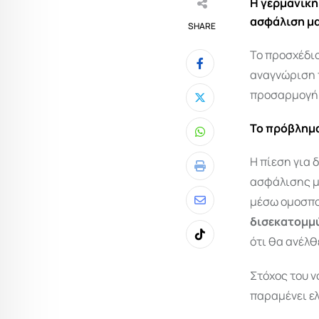
Η γερμανική
ασφάλιση μα
SHARE
Το προσχέδι
αναγνώριση 
προσαρμογή 
Το πρόβλημα
Whatsapp
Η πίεση για 
Print
ασφάλισης μ
μέσω ομοσπον
Share
δισεκατομμ
via
ότι θα ανέλθ
Tiktok
Email
Στόχος του ν
παραμένει ελ