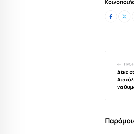
Κοινοποιήσ
ΠΡΟ
Δέκα σ
Αισχύλ
να θυμ
Παρόμοι