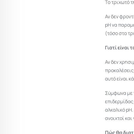
Το τριχωτό τη
Αν δεν φροντ
pH να παραμέ
(τόσο στο τρ
Γιατί είναι
Αν δεν χρησι
προκαλέσεις 
αυτό είναι κά
Σύμφωνα με τ
επιδερμίδας 
αλκαλικό pH.
ανοιχτοί και
Πώς θα δια