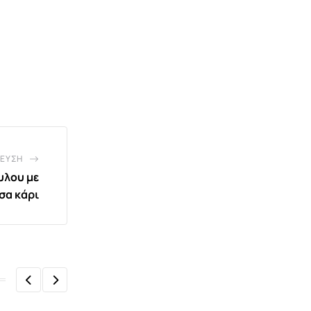
ΕΥΣΗ
υλου με
σα κάρι