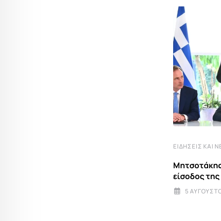
,
,
ΓΕΡΜΑΝΊΑ
ΔΙΕΘΝΉ
ΕΙΔΉΣΕΙΣ ΚΑΙ ΝΈΑ
ΕΙΔΉΣΕΙΣ ΚΑΙ Ν
INS Drakon: Το νέο υποβρύχιο-
Μητσοτάκης
φάντασμα του Ισραήλ που αλλάζει
είσοδος της
5 ΑΥΓΟΎΣΤΟΥ 2026 10:00
5 ΑΥΓΟΎΣΤΟ