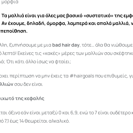
μορφιά
Τ
α μαλλιά είναι για όλες μας βασικό «συστατικό» της εμ
Αν έχουμε, δηλαδή, όμορφα, λαμπερά και απαλά μαλλιά,
οπεποίθηση.
άλλη, ξυπνήσουμε με μια
bad hair day
, τότε… όλα θα νιώθουμε
 λεπτό! Εκείνες τις «κακές» μέρες των μαλλιών σου σκέφτηκ
λά; Ότι κάτι άλλο ίσως να φταίει;
ρχει περίπτωση να μην έχεις τα #hairgoals που επιθυμείς, γ
λλιών
σου δεν είναι
ιχωτό της κεφαλής
αι όξινο εάν είναι μεταξύ 0 και 6,9, ενώ το 7 είναι ουδέτερο 
ό 7,1 έως 14 θεωρείται αλκαλικό.