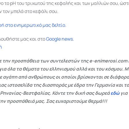
 το pH του τριχωτού της κεφαλής και των μαλλιών σου, ώστ
όν τον μπελά στο κεφάλι σου.
ή στο ενημερωτικό μας δελτίο.
λουθήστε μας και στο
Google
news.
ή
 την προσπάθεια των συντελεστών της e-enimerosi.com 
για όλα τα θέματα του ελληνισμού αλλά και του κόσμου. Μ
ε αγάπη από ανθρώπους οι οποίοι βρίσκονται σε διάφορα
ας ιστοσελίδα της διασποράς με έδρα την Γερμανία και το
 Ρηνανίας-Βεστφαλίας. Κάντε την δική σας δωρεά
εδώ
για
ην προσπάθειά μας. Σας ευχαριστούμε θερμά!!!