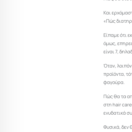
Και ερχόμαστ
«Πώς διατηρο
Είπαμε ότι ε
όμως, επηρεά
είναι 7, δηλα
Όταν, λοιπόν
προϊόντα, τό
φαγούρα.
Πώς θα τα απ
στη hair car
ενυδατικά συ
Φυσικά, δεν 