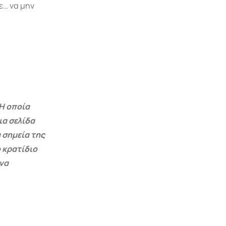
ε… να μην
Η οποία
ια σελίδα
 σημεία της
 κρατίδιο
 να