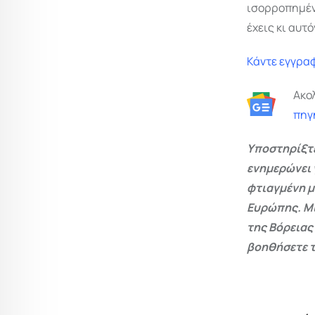
ισορροπημένο
έχεις κι αυτ
Κάντε εγγραφ
Ακο
πηγ
Υποστηρίξτε
ενημερώνει 
φτιαγμένη μ
Ευρώπης. Μι
της Βόρειας
βοηθήσετε τ