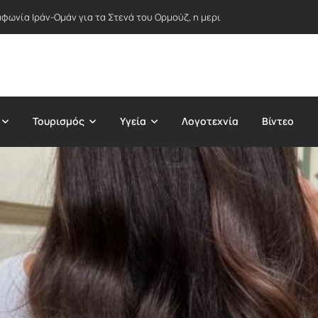
φωνία Ιράν-Ομάν για τα Στενά του Ορμούζ, η μερική άρση κυρώσεων απ
Τουρισμός
Υγεία
Λογοτεχνία
Βίντεο