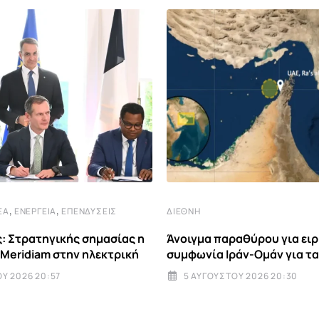
,
,
ΈΑ
ΕΝΈΡΓΕΙΑ
ΕΠΕΝΔΎΣΕΙΣ
ΔΙΕΘΝΉ
: Στρατηγικής σημασίας η
Άνοιγμα παραθύρου για ειρ
 Meridiam στην ηλεκτρική
συμφωνία Ιράν-Ομάν για τα
Υ 2026 20:57
5 ΑΥΓΟΎΣΤΟΥ 2026 20:30