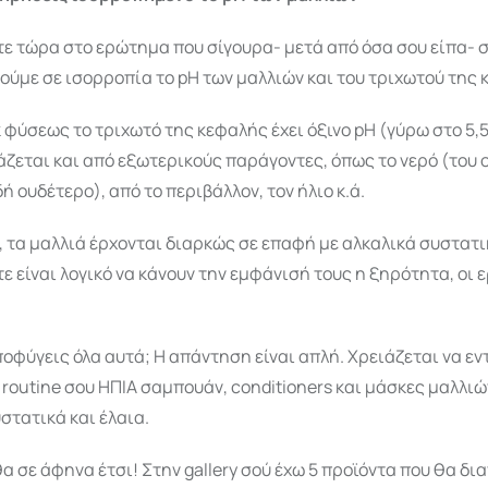
ε τώρα στο ερώτημα που σίγουρα- μετά από όσα σου είπα- σ
ύμε σε ισορροπία το pH των μαλλιών και του τριχωτού της 
κ φύσεως το τριχωτό της κεφαλής έχει όξινο pH (γύρω στο 5,5
ζεται και από εξωτερικούς παράγοντες, όπως το νερό (του 
δή ουδέτερο), από το περιβάλλον, τον ήλιο κ.ά.
, τα μαλλιά έρχονται διαρκώς σε επαφή με αλκαλικά συστατι
τε είναι λογικό να κάνουν την εμφάνισή τους η ξηρότητα, οι 
οφύγεις όλα αυτά; Η απάντηση είναι απλή. Χρειάζεται να εν
e routine σου ΗΠΙΑ σαμπουάν, conditioners και μάσκες μαλλιώ
στατικά και έλαια.
θα σε άφηνα έτσι! Στην gallery σού έχω 5 προϊόντα που θα δι