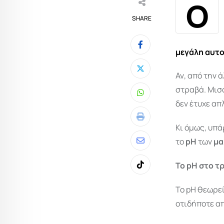
Ο
SHARE
μεγάλη αυτ
Αν, από την 
στραβά. Μισό
Whatsapp
δεν έτυχε απ
Print
Κι όμως, υπά
το
pH
των
μα
Share
via
Το
pH
στο τρ
Tiktok
Email
Το pH θεωρείτ
οτιδήποτε απ