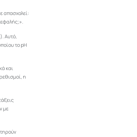
ε απασχολεί:
κεφαλής;».
). Αυτό,
οποίου το pH
κά και
ερεθισμοί, η
τάξεις
ν με
ατηρούν