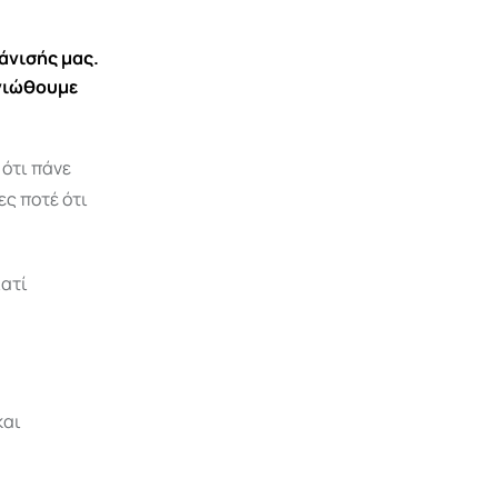
φάνισής μας.
 νιώθουμε
 ότι πάνε
ες ποτέ ότι
ιατί
και