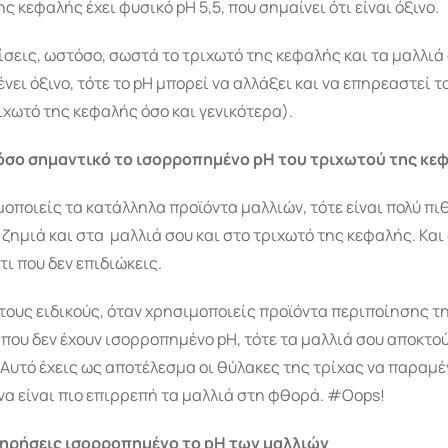
ς κεφαλής έχει φυσικό pH 5,5, που σημαίνει ότι είναι όξινο.
ίσεις, ωστόσο, σωστά το τριχωτό της κεφαλής και τα μαλλιά 
νει όξινο, τότε το pH μπορεί να αλλάξει και να επηρεαστεί τ
ιχωτό της κεφαλής όσο και γενικότερα).
 τόσο σημαντικό το ισορροπημένο
pH
του τριχωτού της κε
μοποιείς τα κατάλληλα προϊόντα μαλλιών, τότε είναι πολύ πι
ζημιά και στα μαλλιά σου και στο τριχωτό της κεφαλής. Και
τι που δεν επιδιώκεις.
ους ειδικούς, όταν χρησιμοποιείς προϊόντα περιποίησης τ
που δεν έχουν ισορροπημένο pH, τότε τα μαλλιά σου αποκτού
 Αυτό έχεις ως αποτέλεσμα οι θύλακες της τρίχας να παραμ
 να είναι πιο επιρρεπή τα μαλλιά στη φθορά. #Oops!
τηρήσεις ισορροπημένο το
pH
των μαλλιών