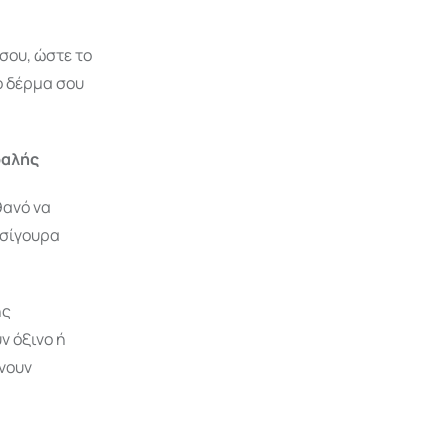
σου, ώστε το
ο δέρμα σου
φαλής
θανό να
 σίγουρα
ης
ν όξινο ή
ένουν