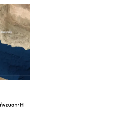
,
ΕΙΔΉΣΕΙΣ ΚΑΙ ΝΈΑ
ΚΟΙΝΩΝΊΑ ΚΌΣΜΟΣ
ήνευση: Η
Συναγερμός στη Βόρεια Καρολίνα:
Μαζικοί πυροβολισμοί με πολλά
θύματα
5 ΑΥΓΟΎΣΤΟΥ 2026 20:11