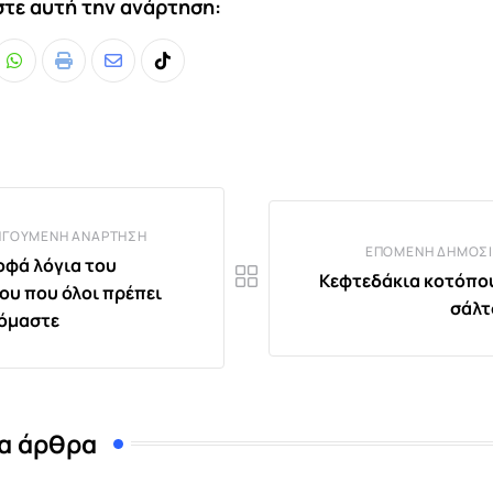
τε αυτή την ανάρτηση:
Whatsapp
Print
Share
Tiktok
via
Email
ΗΓΟΎΜΕΝΗ ΑΝΆΡΤΗΣΗ
ΕΠΌΜΕΝΗ ΔΗΜΟΣΊ
οφά λόγια του
Κεφτεδάκια κοτόπο
ου που όλοι πρέπει
σάλτ
όμαστε
α άρθρα