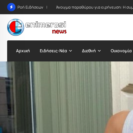
Skip
Άνοιγμα παραθύρου για ειρήνευση: Η συμ
Ροή Ειδήσεων
to
content
Αρχική
Ειδήσεις-Νέα
Διεθνή
Οικονομία