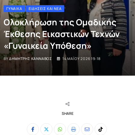
ΓΥΝΑΊΚΑ
ΕΙΔΉΣΕΙΣ ΚΑΙ ΝΈΑ
Ολοκλήρωση της Ομαδικής
Έκθεσης Εικαστικών Τεχνών
«Γυναικεία Υπόθεση»
BY
ΔΗΜΉΤΡΗΣ ΚΑΝΝΑΒΌΣ
14 ΜΑΪ́ΟΥ 2026 19:18
SHARE
Whatsapp
Print
Share
Tiktok