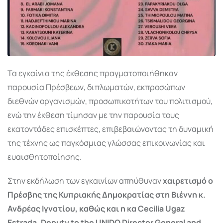
Τα εγκαίνια της έκθεσης πραγματοποιήθηκαν
παρουσία Πρέσβεων, διπλωματών, εκπροσώπων
διεθνών οργανισμών, προσωπικοτήτων του πολιτισμού,
ενώ την έκθεση τίμησαν με την παρουσία τους
εκατοντάδες επισκέπτες, επιβεβαιώνοντας τη δυναμική
της τέχνης ως παγκόσμιας γλώσσας επικοινωνίας και
ευαισθητοποίησης.
Στην εκδήλωση των εγκαινίων απηύθυναν
χαιρετισμό ο
Πρέσβης της Κυπριακής Δημοκρατίας στη Βιέννη κ.
Ανδρέας Ιγνατίου, καθώς και η κα Cecilia Ugaz
Estrada, Deputy to the UNIDO Director General and