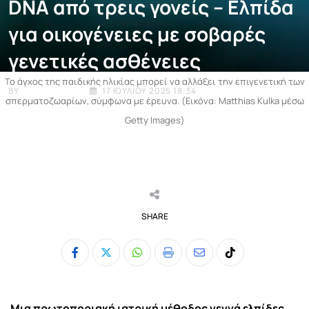
DNA από τρεις γονείς – Ελπίδα
για οικογένειες με σοβαρές
γενετικές ασθένειες
Το άγχος της παιδικής ηλικίας μπορεί να αλλάξει την επιγενετική των
BY
E-ENIMEROSI
17 ΙΟΥΛΊΟΥ 2025 18:34
σπερματοζωαρίων, σύμφωνα με έρευνα. (Εικόνα: Matthias Kulka μέσω
Getty Images)
SHARE
Whatsapp
Print
Share
Tiktok
via
Email
Μια πρωτοποριακή ιατρική μέθοδος γεννά ελπίδες