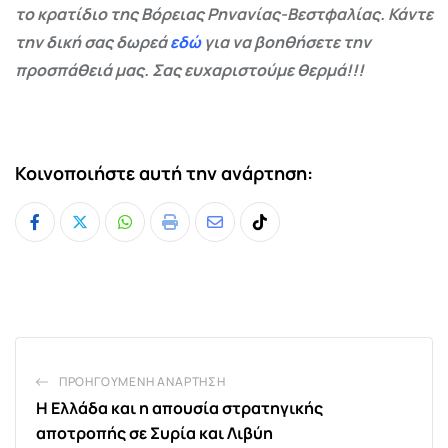
το κρατίδιο της Βόρειας Ρηνανίας-Βεστφαλίας. Κάντε
την δική σας δωρεά
εδώ
για να βοηθήσετε την
προσπάθειά μας. Σας ευχαριστούμε θερμά!!!
Κοινοποιήστε αυτή την ανάρτηση:
Whatsapp
Print
Share
Tiktok
via
Email
ΠΡΟΗΓΟΎΜΕΝΗ ΑΝΆΡΤΗΣΗ
Η Ελλάδα και η απουσία στρατηγικής
αποτροπής σε Συρία και Λιβύη