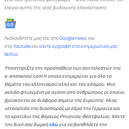
έλεγχο αυτής της νέας βιολογικής επανάστασης.
Ακολουθήστε μας και στο
Google
news
, και
στο
Youtube
και
κάντε εγγραφή στο ενημερωτικό μας
δελτίο.
Υποστηρίξτε την προσπάθεια των συντελεστών της
e-enimerosi.com Η οποία ενημερώνει για όλα τα
θέματα του ελληνισμού αλλά και του κόσμου. Μια
σελίδα φτιαγμένη με αγάπη από ανθρώπους οι οποίοι
βρίσκονται σε διάφορα σημεία της Ευρώπης. Μιας
ιστοσελίδα της διασποράς με έδρα την Γερμανία και
το κρατίδιο της Βόρειας Ρηνανίας-Βεστφαλίας. Κάντε
την δική σας δωρεά
εδώ
για να βοηθήσετε την