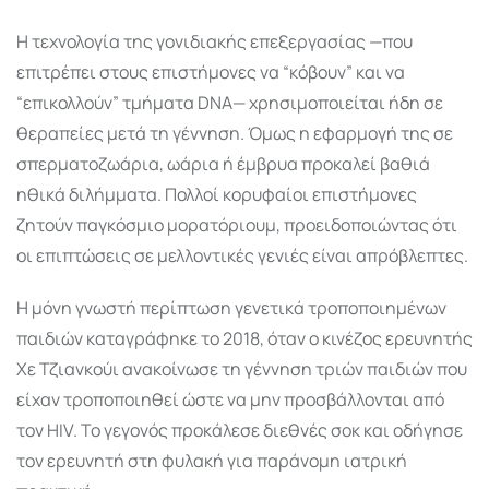
Η τεχνολογία της γονιδιακής επεξεργασίας —που
επιτρέπει στους επιστήμονες να “κόβουν” και να
“επικολλούν” τμήματα DNA— χρησιμοποιείται ήδη σε
θεραπείες μετά τη γέννηση. Όμως η εφαρμογή της σε
σπερματοζωάρια, ωάρια ή έμβρυα προκαλεί βαθιά
ηθικά διλήμματα. Πολλοί κορυφαίοι επιστήμονες
ζητούν παγκόσμιο μορατόριουμ, προειδοποιώντας ότι
οι επιπτώσεις σε μελλοντικές γενιές είναι απρόβλεπτες.
Η μόνη γνωστή περίπτωση γενετικά τροποποιημένων
παιδιών καταγράφηκε το 2018, όταν ο κινέζος ερευνητής
Χε Τζιανκούι ανακοίνωσε τη γέννηση τριών παιδιών που
είχαν τροποποιηθεί ώστε να μην προσβάλλονται από
τον HIV. Το γεγονός προκάλεσε διεθνές σοκ και οδήγησε
τον ερευνητή στη φυλακή για παράνομη ιατρική