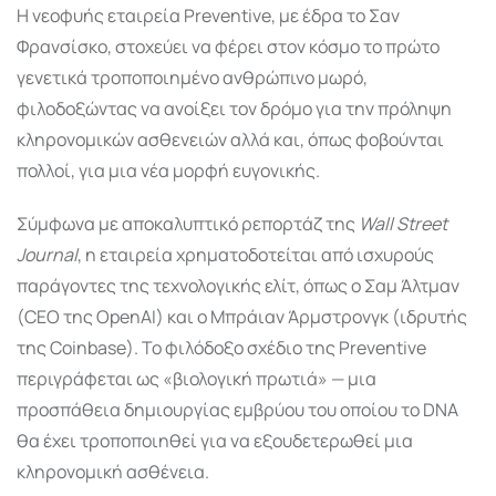
Η νεοφυής εταιρεία Preventive, με έδρα το Σαν
Φρανσίσκο, στοχεύει να φέρει στον κόσμο το πρώτο
γενετικά τροποποιημένο ανθρώπινο μωρό,
φιλοδοξώντας να ανοίξει τον δρόμο για την πρόληψη
κληρονομικών ασθενειών αλλά και, όπως φοβούνται
πολλοί, για μια νέα μορφή ευγονικής.
Σύμφωνα με αποκαλυπτικό ρεπορτάζ της
Wall Street
Journal
, η εταιρεία χρηματοδοτείται από ισχυρούς
παράγοντες της τεχνολογικής ελίτ, όπως ο Σαμ Άλτμαν
(CEO της OpenAI) και ο Μπράιαν Άρμστρονγκ (ιδρυτής
της Coinbase). Το φιλόδοξο σχέδιο της Preventive
περιγράφεται ως «βιολογική πρωτιά» — μια
προσπάθεια δημιουργίας εμβρύου του οποίου το DNA
θα έχει τροποποιηθεί για να εξουδετερωθεί μια
κληρονομική ασθένεια.