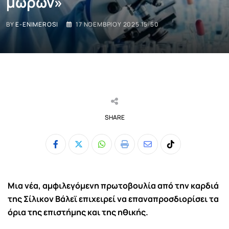
μωρών»
BY
E-ENIMEROSI
17 ΝΟΕΜΒΡΊΟΥ 2025 15:50
SHARE
Whatsapp
Print
Share
Tiktok
via
Email
Μια νέα, αμφιλεγόμενη πρωτοβουλία από την καρδιά
της Σίλικον Βάλεϊ επιχειρεί να επαναπροσδιορίσει τα
όρια της επιστήμης και της ηθικής.