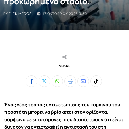
προχωρημένο στάδιο.
BY
E-ENIMEROSI
17 ΟΚΤΩΒΡΊΟΥ 2023 9:39
SHARE
Whatsapp
Print
Share
Tiktok
via
Email
Ένας νέος τρόπος αντιμετώπισης του καρκίνου του
προστάτη μπορεί να βρίσκεται στον ορίζοντα,
σύμφωνα με επιστήμονες, που διαπίστωσαν ότι είναι
δυνατόν να αντιστραφεί η αντίστασή του στη