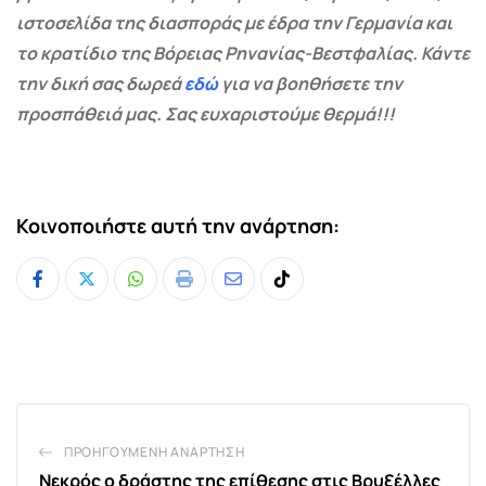
ιστοσελίδα της διασποράς με έδρα την Γερμανία και
το κρατίδιο της Βόρειας Ρηνανίας-Βεστφαλίας. Κάντε
την δική σας δωρεά
εδώ
για να βοηθήσετε την
προσπάθειά μας. Σας ευχαριστούμε θερμά!!!
Κοινοποιήστε αυτή την ανάρτηση:
Whatsapp
Print
Share
Tiktok
via
Email
ΠΡΟΗΓΟΎΜΕΝΗ ΑΝΆΡΤΗΣΗ
Νεκρός ο δράστης της επίθεσης στις Βρυξέλλες