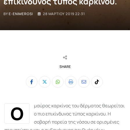
επικίνδυνος τύπος καρκίνου.
BY
E-ENIMEROSI
28 ΜΑΡΤΊΟΥ 2019 22:31
SHARE
Whatsapp
Print
Share
Tiktok
via
Email
Ο
μαύρος καρκίνος του δέρματος θεωρείται
ο πιο επικίνδυνος τύπος καρκίνου. Η
σοβαρή πορεία της νόσου σε ορισμένες
περιπτώσεις και ο αυξανόμενος αριθμός νέων