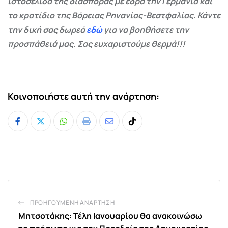
ιστοσελίδα της διασποράς με έδρα την Γερμανία και
το κρατίδιο της Βόρειας Ρηνανίας-Βεστφαλίας. Κάντε
την δική σας δωρεά
εδώ
για να βοηθήσετε την
προσπάθειά μας. Σας ευχαριστούμε θερμά!!!
Κοινοποιήστε αυτή την ανάρτηση:
Whatsapp
Print
Share
Tiktok
via
Email
ΠΡΟΗΓΟΎΜΕΝΗ ΑΝΆΡΤΗΣΗ
Μητσοτάκης: Τέλη Ιανουαρίου θα ανακοινώσω