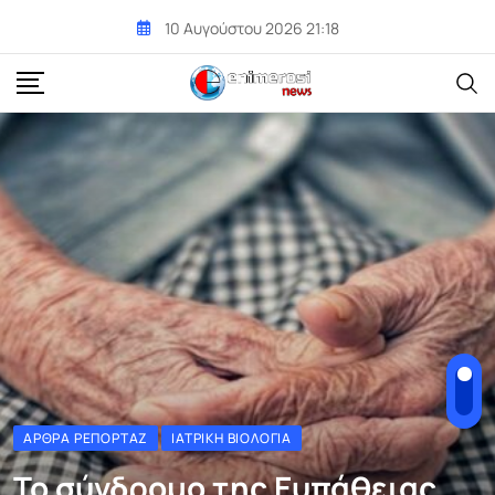
Skip
10 Αυγούστου 2026 21:18
to
content
ΆΡΘΡΑ ΡΕΠΟΡΤΆΖ
ΙΑΤΡΙΚΉ ΒΙΟΛΟΓΊΑ
Το σύνδρομο της Ευπάθειας