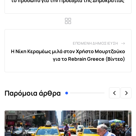
το πρόσωπο για την Προεδρία της Δημοκρατίας
ΕΠΌΜΕΝΗ ΔΗΜΟΣΊΕΥΣΗ
Η Νίκη Κεραμέως μιλά στον Χρήστο Μουρτζούκο
για το Rebrain Greece (Βίντεο)
Παρόμοια άρθρα