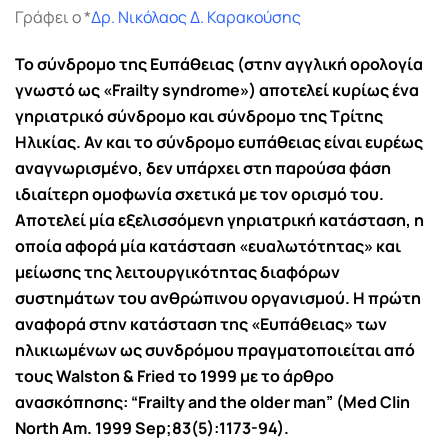
Γράφει ο *
Δρ. Νικόλαος Δ. Καρακούσης
Το σύνδρομο της Ευπάθειας (στην αγγλική ορολογία
γνωστό ως «Frailty syndrome») αποτελεί κυρίως ένα
γηριατρικό σύνδρομο και σύνδρομο της Τρίτης
Ηλικίας. Αν και το σύνδρομο ευπάθειας είναι ευρέως
αναγνωρισμένο, δεν υπάρχει στη παρούσα φάση
ιδιαίτερη ομοφωνία σχετικά με τον ορισμό του.
Αποτελεί μία εξελισσόμενη γηριατρική κατάσταση, η
οποία αφορά μία κατάσταση «ευαλωτότητας» και
μείωσης της λειτουργικότητας διαφόρων
συστημάτων του ανθρώπινου οργανισμού. Η πρώτη
αναφορά στην κατάσταση της «Ευπάθειας» των
ηλικιωμένων ως συνδρόμου πραγματοποιείται από
τους Walston & Fried το 1999 με το άρθρο
ανασκόπησης: “Frailty and the older man” (Med Clin
North Am. 1999 Sep;83(5):1173-94).