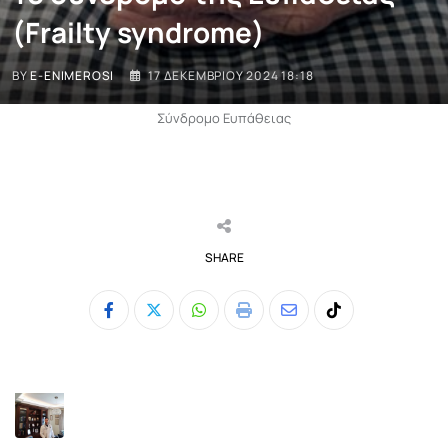
(Frailty syndrome)
BY
E-ENIMEROSI
17 ΔΕΚΕΜΒΡΊΟΥ 2024 18:18
Σύνδρομο Ευπάθειας
SHARE
Whatsapp
Print
Share
Tiktok
via
Email