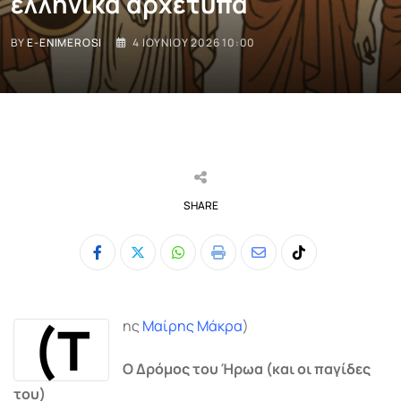
ελληνικά αρχέτυπα
BY
E-ENIMEROSI
4 ΙΟΥΝΊΟΥ 2026 10:00
SHARE
Whatsapp
Print
Share
Tiktok
via
Email
(Τ
ης
Μαίρης Μάκρα
)
Ο Δρόμος του Ήρωα (και οι παγίδες
του)