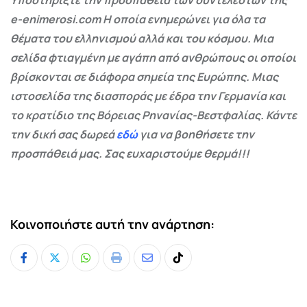
e-enimerosi.com Η οποία ενημερώνει για όλα τα
θέματα του ελληνισμού αλλά και του κόσμου. Μια
σελίδα φτιαγμένη με αγάπη από ανθρώπους οι οποίοι
βρίσκονται σε διάφορα σημεία της Ευρώπης. Μιας
ιστοσελίδα της διασποράς με έδρα την Γερμανία και
το κρατίδιο της Βόρειας Ρηνανίας-Βεστφαλίας. Κάντε
την δική σας δωρεά
εδώ
για να βοηθήσετε την
προσπάθειά μας. Σας ευχαριστούμε θερμά!!!
Κοινοποιήστε αυτή την ανάρτηση:
Whatsapp
Print
Share
Tiktok
via
Email