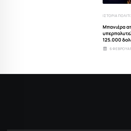
ΙΣΤΟΡΊΑ ΠΟΛΙΤΙΣΜΌΣ
ΙΣΤΟΡΊΑ ΠΟΛΙΤ
Μπανιέρα από Αμέθυστο: Η
Μπανιέρα α
υπερπολυτελής δημιουργία των
υπερπολυτε
125.000 δολαρίων
125.000 δο
6 ΦΕΒΡΟΥΑΡΊΟΥ 2026 11:05
6 ΦΕΒΡΟΥΑΡ