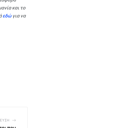
ανία και το
εά
εδώ
για να
ΕΥΣΗ
ποι που