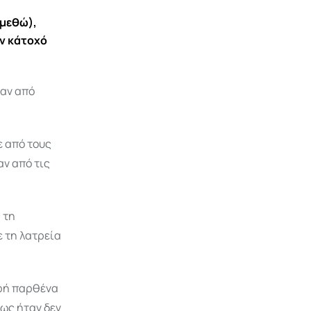
(μεθώ),
ν κάτοχό
ναν από
ε από τους
αν από τις
 τη
ε τη λατρεία
αρή παρθένα
ως ήταν δεν