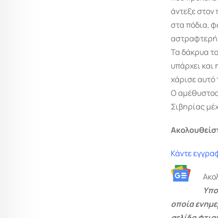
άντεξε στον 
στα πόδια, φ
αστραφτερή 
Τα δάκρυα τ
υπάρχει και 
χάρισε αυτό 
Ο αμέθυστος 
Σιβηρίας μέχ
Ακολουθείσ
Κάντε εγγραφ
Ακο
Υπο
οποία ενημε
σελίδα φτια