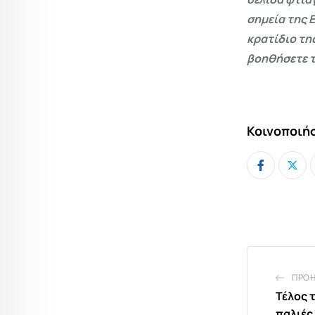
σημεία της 
κρατίδιο τη
βοηθήσετε τ
Κοινοποιήσ
ΠΡΟ
Τέλος τ
παλιές