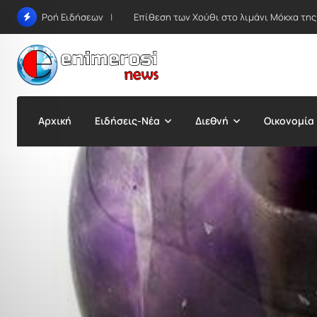
Skip
Επίθεση των Χούθι στο λιμάνι Μόκχα της
Ροή Ειδήσεων
to
content
Αρχική
Ειδήσεις-Νέα
Διεθνή
Οικονομία