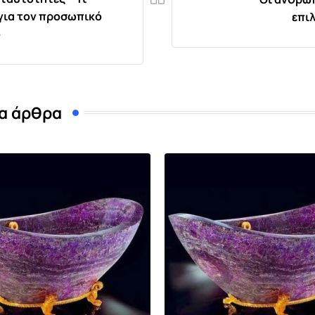
 για τον προσωπικό
επι
ό
α άρθρα