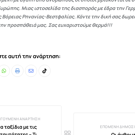
Ευρώπης. Μιας ιστοσελίδα της διασποράς με έδρα την Γερμ
ς Βόρειας Ρηνανίας-Βεστφαλίας. Κάντε την δική σας δωρ
ην προσπάθειά μας. Σας ευχαριστούμε θερμά!!!
τε αυτή την ανάρτηση:
Whatsapp
Print
Share
Tiktok
via
Email
ΗΓΟΎΜΕΝΗ ΑΝΆΡΤΗΣΗ
α ταξίδια με τις
ΕΠΌΜΕΝΗ ΔΗΜΟΣΊ
 ταυτότητες – Τι
Οι άνθρω