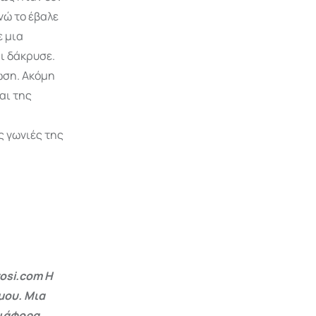
νώ το έβαλε
ε μια
ι δάκρυσε.
ωση. Ακόμη
αι της
ς γωνιές της
osi.com Η
μου. Μια
διάφορα