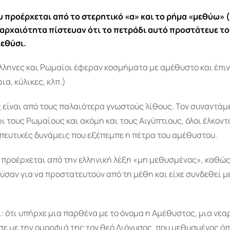
υ προέρχεται από το στερητικό «α» και το ρήμα «μεθύω» 
αρχαιότητα πίστευαν ότι το πετράδι αυτό προστάτευε το
μεθύσι.
λληνες και Ρωμαίοι έφεραν κοσμήματα με αμέθυστο και έπι
ια, κύλικες, κλπ.)
είναι από τους παλαιότερα γνωστούς λίθους. Τον συναντάμ
ι τους Ρωμαίους και ακόμη και τους Αιγύπτιους, όλοι έλκοντ
πευτικές δυνάμεις που εξέπεμπε η πέτρα του αμέθυστου.
 προέρχεται από την ελληνική λέξη «μη μεθυσμένος», καθώς
σαν για να προστατευτούν από τη μέθη και είχε συνδεθεί μ
: ότι υπήρχε μια παρθένα με το όνομα η Αμέθυστος, μια νε
ε με την ομορφιά της τον θεό Διόνυσος, που μεθυσμένος όπ