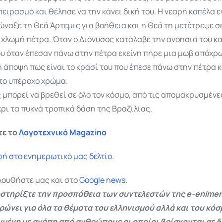
πειρασμό και θέλησε να την κάνει δική του. Η νεαρή κοπέλα ε
ώναξε τη Θεά Άρτεμις για βοήθεια και η Θεά τη μετέτρεψε σ
χλωμή πέτρα. Όταν ο Διόνυσος κατάλαβε την ανοησία του κα
ου όταν έπεσαν πάνω στην πέτρα εκείνη πήρε μια μωβ απόχρ
η άποψη πως είναι το κρασί του που έπεσε πάνω στην πέτρα κ
το υπέροχο χρώμα.
μπορεί να βρεθεί σε όλο τον κόσμο, από τις απομακρυσμένε
ρι τα πυκνά τροπικά δάση της Βραζιλίας.
τε το
Λογοτεχνικό Magazino
ή στο ενημερωτικό μας δελτίο.
λουθήστε μας και στο
Google
news.
στηρίξτε την προσπάθεια των συντελεστών της e-enimer
ρώνει για όλα τα θέματα του ελληνισμού αλλά και του κόσ
γμένη με αγάπη από ανθρώπους οι οποίοι βρίσκονται σε 