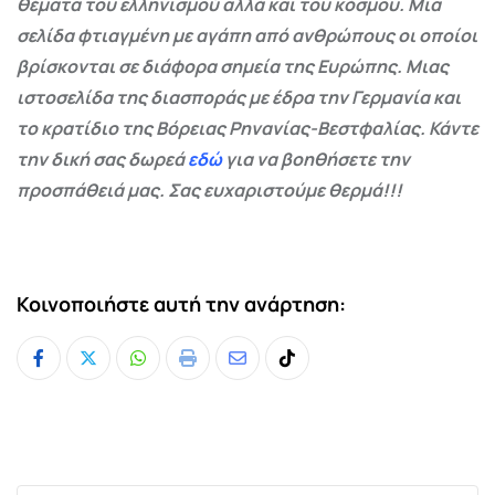
θέματα του ελληνισμού αλλά και του κόσμου. Μια
σελίδα φτιαγμένη με αγάπη από ανθρώπους οι οποίοι
βρίσκονται σε διάφορα σημεία της Ευρώπης. Μιας
ιστοσελίδα της διασποράς με έδρα την Γερμανία και
το κρατίδιο της Βόρειας Ρηνανίας-Βεστφαλίας. Κάντε
την δική σας δωρεά
εδώ
για να βοηθήσετε την
προσπάθειά μας. Σας ευχαριστούμε θερμά!!!
Κοινοποιήστε αυτή την ανάρτηση:
Whatsapp
Print
Share
Tiktok
via
Email