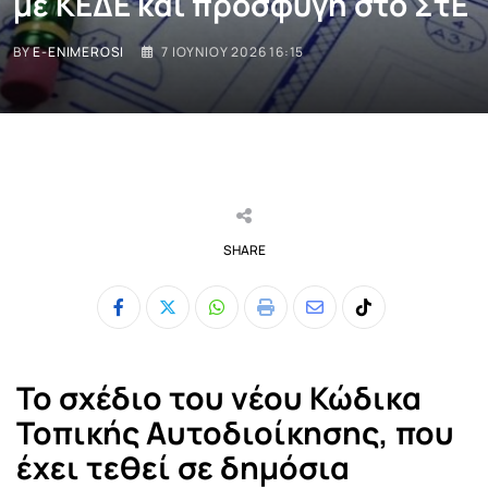
με ΚΕΔΕ και προσφυγή στο ΣτΕ
BY
E-ENIMEROSI
7 ΙΟΥΝΊΟΥ 2026 16:15
SHARE
Whatsapp
Print
Share
Tiktok
via
Email
Το σχέδιο του νέου Κώδικα
Τοπικής Αυτοδιοίκησης, που
έχει τεθεί σε δημόσια