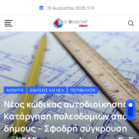
Skip
10 Αυγούστου 2026 11:11
to
content
ΑΚΊΝΗΤΑ
ΕΙΔΉΣΕΙΣ ΚΑΙ ΝΈΑ
ΠΕΡΙΒΆΛΛΟΝ
Νέος κώδικας αυτοδιοίκησης:
Κατάργηση πολεοδομιών από
δήμους – Σφοδρή σύγκρουση