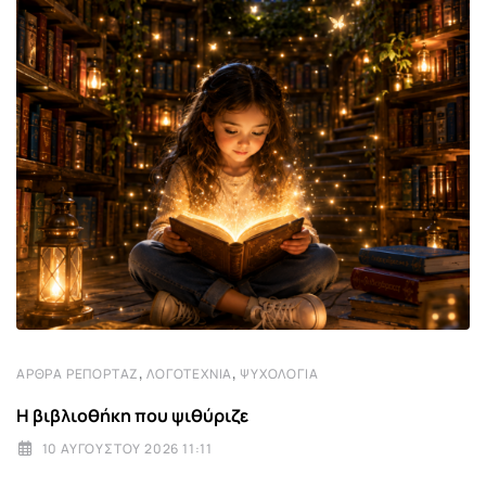
,
,
ΆΡΘΡΑ ΡΕΠΟΡΤΆΖ
ΛΟΓΟΤΕΧΝΊΑ
ΨΥΧΟΛΟΓΊΑ
Η βιβλιοθήκη που ψιθύριζε
10 ΑΥΓΟΎΣΤΟΥ 2026 11:11