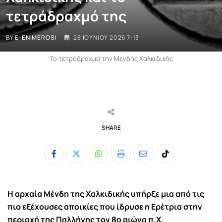
τετράδραχμό της
BY
E-ENIMEROSI
28 ΙΟΥΝΊΟΥ 2026 7:13
Το τετράδραχμο την Μένδης Χαλκιδικής
SHARE
Whatsapp
Print
Share
Tiktok
via
Email
Η αρχαία Μένδη της Χαλκιδικής υπήρξε μια από τις
πιο εξέχουσες αποικίες που ίδρυσε η Ερέτρια στην
περιοχή της Παλλήνης τον 8ο αιώνα π.Χ.