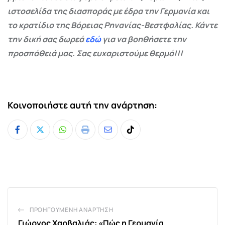
ιστοσελίδα της διασποράς με έδρα την Γερμανία και
το κρατίδιο της Βόρειας Ρηνανίας-Βεστφαλίας. Κάντε
την δική σας δωρεά
εδώ
για να βοηθήσετε την
προσπάθειά μας. Σας ευχαριστούμε θερμά!!!
Κοινοποιήστε αυτή την ανάρτηση:
Whatsapp
Print
Share
Tiktok
via
Email
ΠΡΟΗΓΟΎΜΕΝΗ ΑΝΆΡΤΗΣΗ
Γιώργος Χαρβαλιάς: «Πώς η Γερμανία