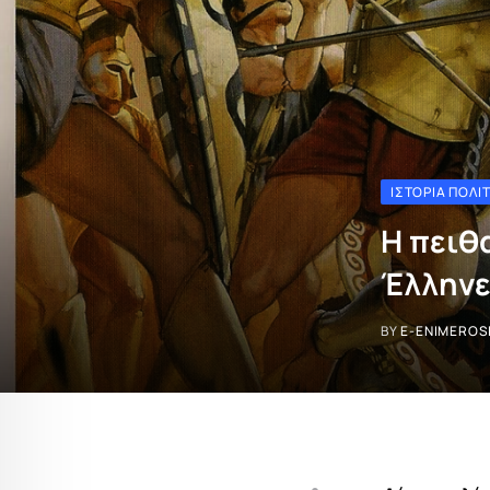
ΙΣΤΟΡΊΑ ΠΟΛΙ
Η πειθ
Έλληνε
BY
E-ENIMEROS