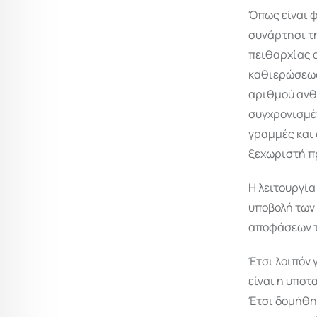
Όπως είναι φ
συνάρτησι τ
πειθαρχίας 
καθιερώσεως
αριθμού ανθ
συγχρονισμέν
γραμμές και 
ξεχωριστή π
Η λειτουργί
υποβολή των
αποφάσεων τ
Έτσι λοιπόν 
είναι η υποτ
Έτσι δομήθη