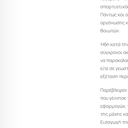
σπαρτιατικό
Πάντως και ο
οργάνωσης κα
Βοιωτών.
Ήδη κατά την
σύγχρονοι ακ
να παρακολου
είτε σε γεωσ
εξέταση περ
Παρέβλεψαν ό
που γέννησε
εφαρμογών, 
της μάχης κα
Εισαγωγή τη