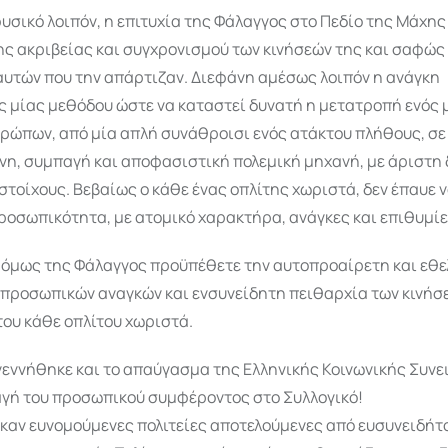
υσικό λοιπόν, η επιτυχία της Φάλαγγος στο Πεδίο της Μάχη
ης ακριβείας και συγχρονισμού των κινήσεών της και σαφώς
αυτών που την απάρτιζαν. Διεφάνη αμέσως λοιπόν η ανάγκη
 μίας μεθόδου ώστε να καταστεί δυνατή η μετατροπή ενός 
ρώπων, από μία απλή συνάθροισι ενός ατάκτου πλήθους, σε
η, συμπαγή και αποφασιστική πολεμική μηχανή, με άριστη 
στοίχους. Βεβαίως ο κάθε ένας οπλίτης χωριστά, δεν έπαυε 
ροσωπικότητα, με ατομικό χαρακτήρα, ανάγκες και επιθυμίε
α όμως της Φάλαγγος προϋπέθετε την αυτοπροαίρετη και εθε
 προσωπικών αναγκών και ενσυνείδητη πειθαρχία των κινήσ
ου κάθε οπλίτου χωριστά.
γεννήθηκε και το απαύγασμα της Ελληνικής Κοινωνικής Συν
αγή του προσωπικού συμφέροντος στο Συλλογικό!
καν ευνομούμενες πολιτείες αποτελούμενες από ευσυνειδήτ