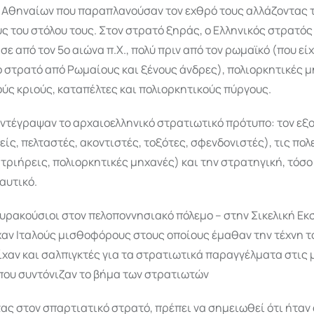
ν Αθηναίων που παραπλανούσαν τον εχθρό τους αλλάζοντας 
 του στόλου τους. Στον στρατό ξηράς, ο Ελληνικός στρατός
ε από τον 5ο αιώνα π.Χ., πολύ πριν από τον ρωμαϊκό (που εί
 στρατό από Ρωμαίους και ξένους άνδρες), πολιορκητικές 
ύς κριούς, καταπέλτες και πολιορκητικούς πύργους.
αντέγραψαν το αρχαιοελληνικό στρατιωτικό πρότυπο: τον εξ
πείς, πελταστές, ακοντιστές, τοξότες, σφενδονιστές), τις πολ
τριήρεις, πολιορκητικές μηχανές) και την στρατηγική, τόσο 
ναυτικό.
υρακούσιοι στον πελοποννησιακό πόλεμο – στην Σικελική Εκ
είχαν Ιταλούς μισθοφόρους στους οποίους έμαθαν την τέχνη τ
ίχαν και σαλπιγκτές για τα στρατιωτικά παραγγέλματα στις
που συντόνιζαν το βήμα των στρατιωτών
ς στον σπαρτιατικό στρατό, πρέπει να σημειωθεί ότι ήταν