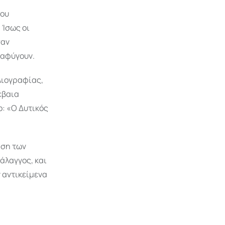
που
 Ίσως οι
σαν
ιαφύγουν.
λιογραφίας,
έβαια
ο: «Ο Δυτικός
ήση των
άλαγγος, και
 αντικείμενα