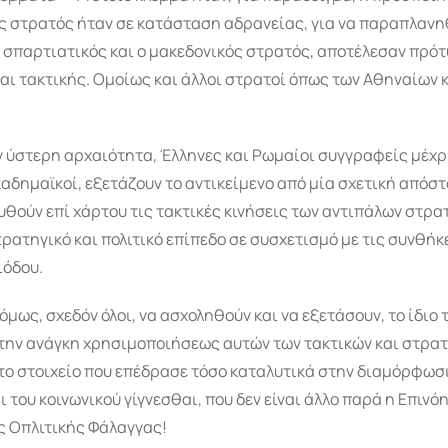
ς στρατός ήταν σε κατάσταση αδρανείας, για να παραπλανηθ
 σπαρτιατικός και ο μακεδονικός στρατός, αποτέλεσαν πρό
ι τακτικής. Ομοίως και άλλοι στρατοί όπως των Αθηναίων κ
 ύστερη αρχαιότητα, Έλληνες και Ρωμαίοι συγγραφείς μέχρι
αδημαϊκοί, εξετάζουν το αντικείμενο από μία σχετική απόστ
θούν επί χάρτου τις τακτικές κινήσεις των αντιπάλων στρα
τρατηγικό και πολιτικό επίπεδο σε συσχετισμό με τις συνθήκ
ιόδου.
μως, σχεδόν όλοι, να ασχοληθούν και να εξετάσουν, το ίδιο 
 την ανάγκη χρησιμοποιήσεως αυτών των τακτικών και στρα
το στοιχείο που επέδρασε τόσο καταλυτικά στην διαμόρφωσι
ι του κοινωνικού γίγνεσθαι, που δεν είναι άλλο παρά η Επινό
ς Οπλιτικής Φάλαγγας!