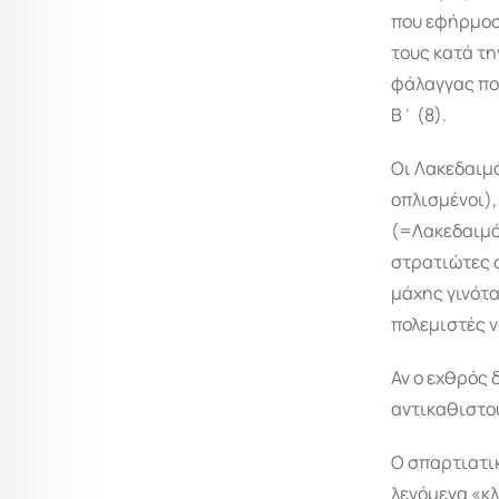
που εφήρμοσ
τους κατά τη
φάλαγγας που
Β΄ (8).
Οι Λακεδαιμό
οπλισμένοι),
(=Λακεδαιμόν
στρατιώτες σ
μάχης γινότα
πολεμιστές ν
Αν ο εχθρός 
αντικαθιστού
Ο σπαρτιατικ
λεγόμενα «κλ