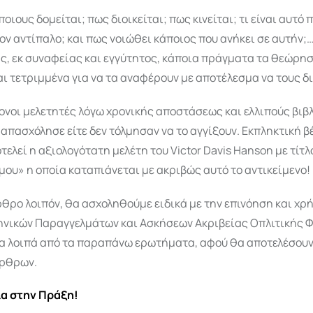
οιους δομείται; πως διοικείται; πως κινείται; τι είναι αυτό 
ον αντίπαλο; και πως νοιώθει κάποιος που ανήκει σε αυτήν;…
ς, εκ συναφείας και εγγύτητος, κάποια πράγματα τα θεώρη
ι τετριμμένα για να τα αναφέρουν με αποτέλεσμα να τους δ
ονοι μελετητές λόγω χρονικής αποστάσεως και ελλιπούς βιβ
ς απασχόλησε είτε δεν τόλμησαν να το αγγίξουν. Εκπληκτική β
τελεί η αξιολογότατη μελέτη του Victor Davis Hanson με τίτλ
ου» η οποία καταπιάνεται με ακριβώς αυτό το αντικείμενο!
θρο λοιπόν, θα ασχοληθούμε ειδικά με την επινόηση και χρ
ηνικών Παραγγελμάτων και Ασκήσεων Ακριβείας Οπλιτικής Φ
τα λοιπά από τα παραπάνω ερωτήματα, αφού θα αποτελέσουν
άρθρων.
ία στην Πράξη!