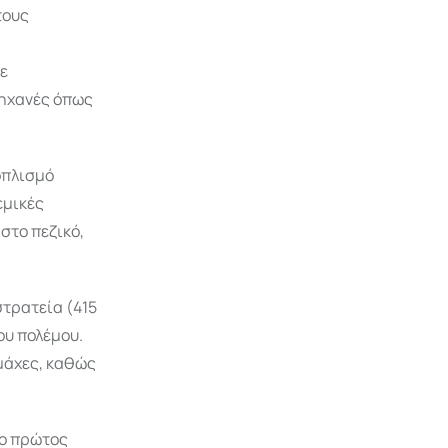
τους
χε
μηχανές όπως
οπλισμό
εμικές
στο πεζικό,
στρατεία (415
ου πολέμου.
 μάχες, καθώς
 ο πρώτος