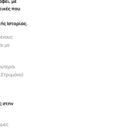
αφεί, με
τικές που
ής Ιστορίας.
μένους
αι με
λύτεροι
ν Στρυμόνα)
ς στην
ημες