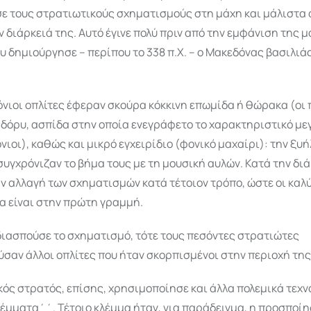
ε τους στρατιωτικούς σχηματισμούς στη μάχη και μάλιστα
ν διάρκειά της. Αυτό έγινε πολύ πριν από την εμφάνιση της 
 δημιούργησε – περίπου το 338 π.Χ. – ο Μακεδόνας βασιλιά
νιοι οπλίτες έφεραν σκούρα κόκκινη επωμίδα ή θώρακα (οι 
 δόρυ, ασπίδα στην οποία ενεγράφετο το χαρακτηριστικό με
ιοι), καθώς και μικρό εγχειρίδιο (φονικό μαχαίρι): την ξυή
υγχρόνιζαν το βήμα τους με τη μουσική αυλών. Κατά την διά
ν αλλαγή των σχηματισμών κατά τέτοιον τρόπο, ώστε οι καλ
α είναι στην πρώτη γραμμή.
διασπούσε το σχηματισμό, τότε τους πεσόντες στρατιώτες
σαν άλλοι οπλίτες που ήταν σκορπισμένοι στην περιοχή της
ός στρατός, επίσης, χρησιμοποίησε και άλλα πολεμικά τεχν
έμματα΄΄. Τέτοιο κλέμμα ήταν, για παράδειγμα, η προσποίη