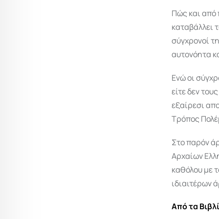
Πώς και από π
καταβάλλει τ
σύγχρονοί τη
αυτονόητα κα
Ενώ οι σύγχρ
είτε δεν του
εξαίρεσι απο
Τρόπος Πολέμ
Στο παρόν άρ
Αρχαίων Ελλ
καθόλου με 
ιδιαιτέρων 
Από τα Βιβλ