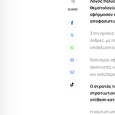
Λόγος πολύς 
θεματολογία
SHARE
εφήρμοσαν σ
αποφασιστικ
Στην αρχαία 
άνδρες, με π
επιδεξιότητα
Whatsapp
Καλύτεροι σφ
Print
ακοντιστές ο
και καλύτερο
Share
via
Ο στρατός τ
Tiktok
Email
στρατιωτικο
επίθεση κατ
Η ναυτική υπ