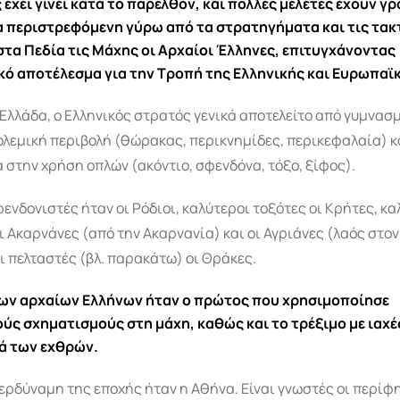
έχει γίνει κατά το παρελθόν, και πολλές μελέτες έχουν γρ
 περιστρεφόμενη γύρω από τα στρατηγήματα και τις τακ
τα Πεδία τις Μάχης οι Αρχαίοι Έλληνες, επιτυγχάνοντας
ό αποτέλεσμα για την Τροπή της Ελληνικής και Ευρωπαϊκ
Ελλάδα, ο Ελληνικός στρατός γενικά αποτελείτο από γυμνασ
ολεμική περιβολή (θώρακας, περικνημίδες, περικεφαλαία) κ
 στην χρήση οπλών (ακόντιο, σφενδόνα, τόξο, ξίφος).
ενδονιστές ήταν οι Ρόδιοι, καλύτεροι τοξότες οι Κρήτες, κα
ι Ακαρνάνες (από την Ακαρνανία) και οι Αγριάνες (λαός στο
ι πελταστές (βλ. παρακάτω) οι Θράκες.
ων αρχαίων Ελλήνων ήταν ο πρώτος που χρησιμοποίησε
ύς σχηματισμούς στη μάχη, καθώς και το τρέξιμο με ιαχέ
ά των εχθρών.
ερδύναμη της εποχής ήταν η Αθήνα. Είναι γνωστές οι περίφ