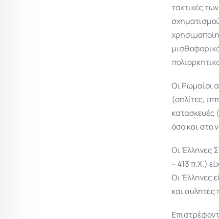
τακτικές τω
σχηματισμούς
χρησιμοποίησ
μισθοφορικό
πολιορκητικο
Οι Ρωμαίοι 
(οπλίτες, ιπ
κατασκευές (
όσο και στο 
Οι Έλληνες Σ
– 413 π.Χ.) 
Οι Έλληνες ε
και αυλητές 
Επιστρέφοντα