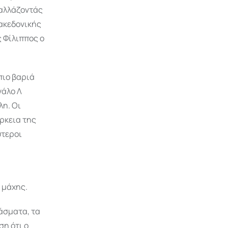
 αλλάζοντάς
μακεδονικής
ς Φίλιππος ο
πιο βαριά
γάλο Λ
λη. Οι
ρκεια της
ύτεροι
 μάχης.
άσματα, τα
ση ότι ο