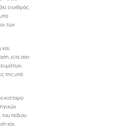
εί ο εχθρός.
τυπο
αι των
 και
αση, είτε σαν
τευμάτων,
ες της υπό
το κύτταρο
τηγικών
 του πεδίου
ηση και