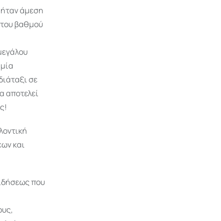
ς ήταν άμεση
 του βαθμού
μεγάλου
 μία
διάταξι σε
να αποτελεί
ς!
λοντική
εων και
ειδήσεως που
ους,