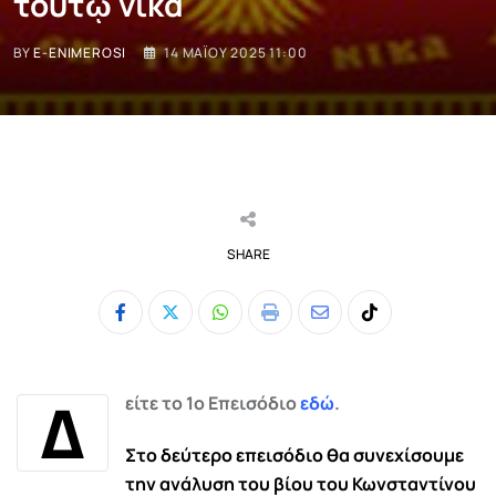
τούτῳ νίκα
BY
E-ENIMEROSI
14 ΜΑΪ́ΟΥ 2025 11:00
SHARE
Whatsapp
Print
Share
Tiktok
via
Email
Δ
είτε το 1ο Επεισόδιο
εδώ
.
Σ
το δεύτερο επεισόδιο θα συνεχίσουμε
την ανάλυση του βίου του Κωνσταντίνου