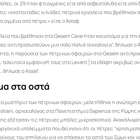
πάλες, οι 29 ήταν φτιαγμένες είτε από ασβεστόλιθο είτε από 
τις «εκατοντάδες χιλιάδες πέτρινα εργαλεία που βρέθηκαν 
τιαγμένα από πέτρα,» είπε ο Άσαφ.
λεία που βρέθηκαν στο Qesem Cave ήταν καινοτόμα για την 
λες αντιπροσωπεύουν μια πολύ παλιά τεχνολογία”, δήλωσε ο A
ητα, η παρουσία των πέτρινων σφαιρών στο Qesem αντιπρο
ι τελευταία εμφάνισή τους στο Levant [τα εδάφη ακριβώς α
, δήλωσε ο Assaf.
α στα οστά
 το μυστήριο των πέτρινων σφαιρών, μελετήθηκε η ανώτερη
stiani, αρχαιολόγος στο Πανεπιστήμιο Sapienza της Ρώμης κ
της εξέτασαν τις πέτρινες μπάλες μικροσκοπικά. Ανακάλυψα
ργανικά υπολείμματα που δείχνουν ότι οι πέτρες “χρησιμο
οίκους του σπηλαίου για να σπάσουν τα οστά των ζώων και 