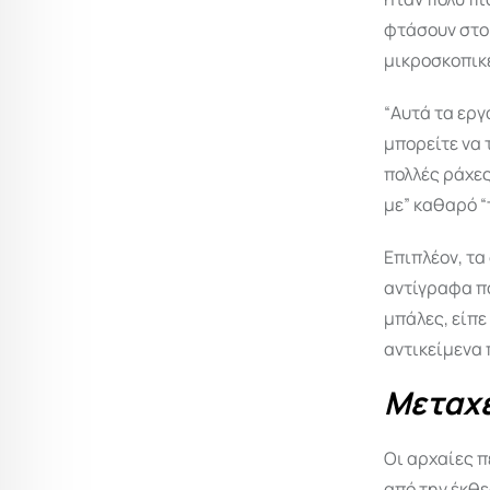
φτάσουν στο
μικροσκοπικ
“Αυτά τα εργ
μπορείτε να 
πολλές ράχες
με” καθαρό “
Επιπλέον, τ
αντίγραφα πο
μπάλες, είπε
αντικείμενα 
Μεταχ
Οι αρχαίες 
από την έκθε