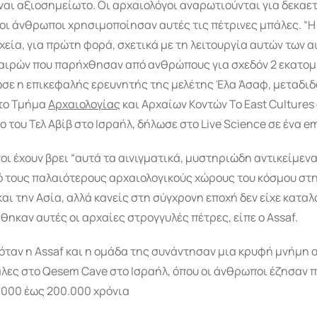
ναι αξιοσημείωτο. Οι αρχαιολόγοι αναρωτιούνται για δεκαε
οι άνθρωποι χρησιμοποίησαν αυτές τις πέτρινες μπάλες. “Η
χεία, για πρώτη φορά, σχετικά με τη λειτουργία αυτών των α
αιρών που παρήχθησαν από ανθρώπους για σχεδόν 2 εκατο
ωσε η επικεφαλής ερευνητής της μελέτης Έλα Άσαφ, μεταδι
το Τμήμα
Αρχαιολογίας
και Αρχαίων Κοντών Το East Cultures
 του Τελ Αβίβ στο Ισραήλ, δήλωσε στο Live Science σε ένα em
οι έχουν βρει “αυτά τα αινιγματικά, μυστηριώδη αντικείμενα
ό τους παλαιότερους αρχαιολογικούς χώρους του κόσμου στη
αι την Ασία, αλλά κανείς στη σύγχρονη εποχή δεν είχε κατα
ηκαν αυτές οι αρχαίες στρογγυλές πέτρες, είπε ο Assaf.
όταν η Assaf και η ομάδα της συνάντησαν μια κρυφή μνήμη 
λες στο Qesem Cave στο Ισραήλ, όπου οι άνθρωποι έζησαν π
.000 έως 200.000 χρόνια