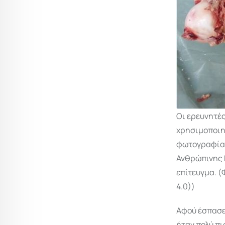
Οι ερευνητέ
χρησιμοποιηθ
φωτογραφία, 
Ανθρώπινης Π
επίτευγμα.
(
4.0))
Αφού έσπασε
ήταν πολύ πι