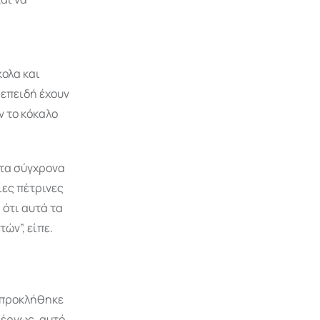
κολα και
 επειδή έχουν
ν το κόκαλο
τα σύγχρονα
ίες πέτρινες
 ότι αυτά τα
ών”, είπε.
 προκλήθηκε
ιέργως, αυτό