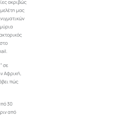
τίες ακριβώς
 μελέτη μας
ινιγματικών
μμύρια
δακτορικός
 στο
ail.
” σε
ν Αφρική,
λάβει πώς
από 30
ριν από