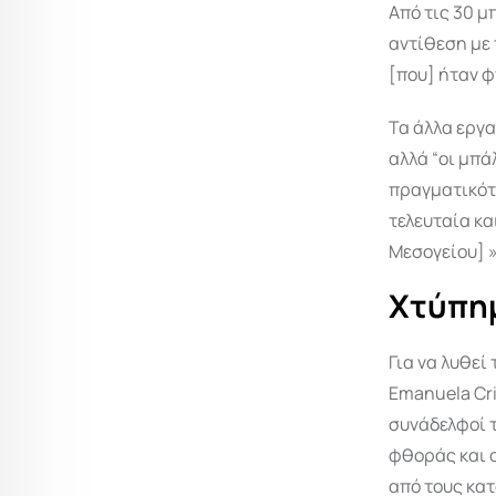
Από τις 30 μ
αντίθεση με 
[που] ήταν φ
Τα άλλα εργα
αλλά “οι μπά
πραγματικότ
τελευταία κα
Μεσογείου] »
Χτύπημ
Για να λυθεί
Emanuela Cri
συνάδελφοί 
φθοράς και ο
από τους κατ