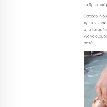
το θρεπτικό 
Ωστόσο, η δι
πρώτη, χρησ
από βότσαλα)
για να διαμο
οστά.