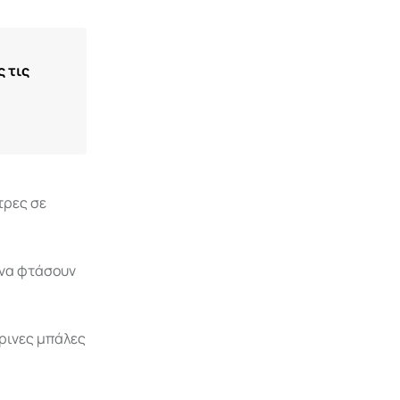
 τις
τρες σε
 να φτάσουν
τρινες μπάλες