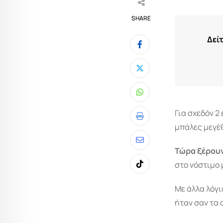
SHARE
Δεί
Whatsapp
Για σχεδόν 2
Print
μπάλες μεγέθ
Share
Τώρα ξέρου
via
στο νόστιμο 
Tiktok
Email
Με άλλα λόγι
ήταν σαν τα 