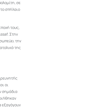
δολομίτη, σε
στο σπήλαιο
εποχή τους,
ssaf. Στην
σωπεύει την
νατολικά της
 ερευνητής
αι οι
ν σημάδια
ποιήθηκαν
να εξαγάγουν