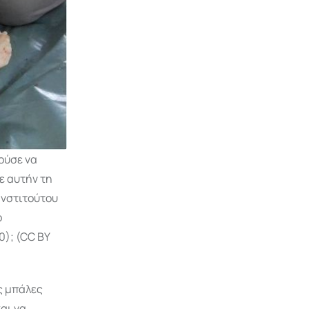
ούσε να
ε αυτήν τη
Ινστιτούτου
ο
0); (CC BY
ς μπάλες
αι να