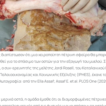
ς διαπίστωσαν ότι μια χειροποίητη πέτρινη σφαίρα θα μπορ
εί για το σπάσιμο των οστών για την εξαγωγή του μυελού. Σ
ο συν-ερευνητής της μελέτης Jordi Rosell, του Καταλανικού 
αλαιοοικονομίας και Κοινωνικής Εξέλιξης (IPHES), έκανε τ
Φωτογραφία: από την Ella Assaf; Assaf E. et al. PLOS One (202
 μερικά οστά, η ομάδα έμαθε ότι οι διαμορφωμένες πέτρινε
ο αποτελεσματικές από τις φυσικές για να σπάσουν τα οστά κ