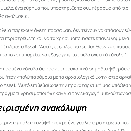
 μυελό, ένα εύρημα που υποστήριξε το συμπέρασμα από τις
ές αναλύσεις.
αλεία παρέχουν άνετη πρόσφυση, δεν τείνουν να σπάσουν εύ
τα περιστρέψετε και να τα χρησιμοποιήσετε επανειλημμένα,
”, δήλωσε ο Assaf. “Αυτές οι ψηλές ράχες βοηθούν να σπάσου
τρόπο και μπορείτε να εξαγάγετε το μυελό σχετικά εύκολα.”
α σπασμένα κόκαλα άφησαν μικροσκοπικά σημάδια φθοράς σ
υ ήταν «πολύ παρόμοια με τα αρχαιολογικά ίχνη» στις αρχα
 ο Assaf. “Αυτό επιβεβαίωσε την προκαταρκτική μας υπόθεση
πράγματι χρησιμοποιήθηκαν για την εξαγωγή μυελού των οστ
ειρισμένη ανακάλυψη
πέτρινες μπάλες καλύφθηκαν με ένα γυαλιστερό στρώμα που
ση στα στοιχεία με την πάροδο του χρόνου, είπε ο Assaf. Περ