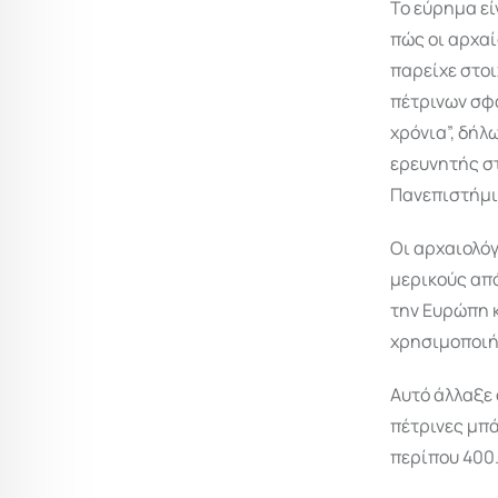
Το εύρημα εί
πώς οι αρχαί
παρείχε στοι
πέτρινων σφ
χρόνια”, δήλ
ερευνητής σ
Πανεπιστήμιο
Οι αρχαιολόγ
μερικούς απ
την Ευρώπη κ
χρησιμοποιήθ
Αυτό άλλαξε 
πέτρινες μπά
περίπου 400