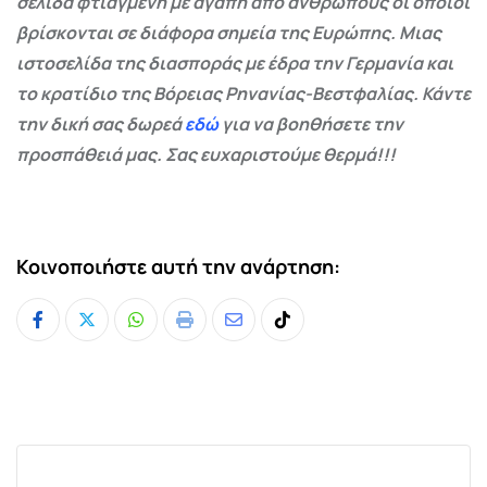
σελίδα φτιαγμένη με αγάπη από ανθρώπους οι οποίοι
βρίσκονται σε διάφορα σημεία της Ευρώπης. Μιας
ιστοσελίδα της διασποράς με έδρα την Γερμανία και
το κρατίδιο της Βόρειας Ρηνανίας-Βεστφαλίας. Κάντε
την δική σας δωρεά
εδώ
για να βοηθήσετε την
προσπάθειά μας. Σας ευχαριστούμε θερμά!!!
Κοινοποιήστε αυτή την ανάρτηση:
Whatsapp
Print
Share
Tiktok
via
Email