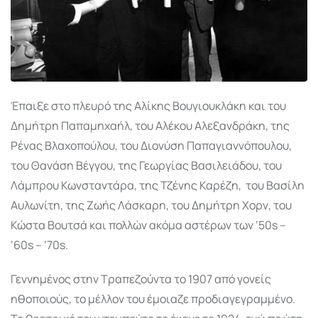
Έπαιξε στο πλευρό της Αλίκης Βουγιουκλάκη και του
Δημήτρη Παπαμηχαήλ, του Αλέκου Αλεξανδράκη, της
Ρένας Βλαχοπούλου, του Διονύση Παπαγιαννόπουλου,
του Θανάση Βέγγου, της Γεωργίας Βασιλειάδου, του
Λάμπρου Κωνσταντάρα, της Τζένης Καρέζη, του Βασίλη
Αυλωνίτη, της Ζωής Λάσκαρη, του Δημήτρη Χορν, του
Κώστα Βουτσά και πολλών ακόμα αστέρων των ‘50s –
‘60s – ‘70s.
Γεννημένος στην Τραπεζούντα το 1907 από γονείς
ηθοποιούς, το μέλλον του έμοιαζε προδιαγεγραμμένο.