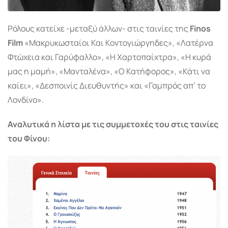
Ρόλους κατείχε -μεταξύ άλλων- στις ταινίες της
Finos
Film
«Μακρυκωσταίοι Και Κοντογιώργηδες», «Λατέρνα
Φτώχεια και Γαρύφαλλο», «Η Χαρτοπαίχτρα», «Η κυρά
μας η μαμή», «Μανταλένα», «Ο Κατήφορος», «Κάτι να
καίει», «Δεσποινίς Διευθυντής» και «Γαμπρός απ’ το
Λονδίνο».
Αναλυτικά η λίστα με τις συμμετοχές του στις ταινίες
του Φίνου: