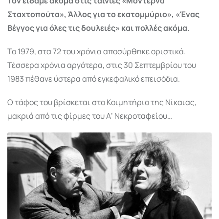
Τον είδαμε ακόμα στις ταινίες «Μοντέρνα
Σταχτοπούτα», Άλλος για το εκατομμύριο», «Ένας
Βέγγος για όλες τις δουλειές» και πολλές ακόμα.
Το 1979, στα 72 του χρόνια αποσύρθηκε οριστικά.
Τέσσερα χρόνια αργότερα, στις 30 Σεπτεμβρίου του
1983 πέθανε ύστερα από εγκεφαλικό επεισόδια.
Ο τάφος του βρίσκεται στο Κοιμητήριο της Νίκαιας,
μακριά από τις φίρμες του Α’ Νεκροταφείου…