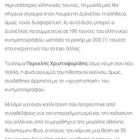
περισσότερες ελληνικές ταινίες, το μυαλό μας θα
πήγαινε σίγουρα στον Λαυρέντη Διανέλλο. Η αλήθεια,
όμως, είναι διαφορετική. Κι αυτό διότι μπορεί ο
Διανέλλος να συμμετείχε σε 195 ταινίες του ελληνικού
κινηματογράφου, ωστόσο το ρεκόρ με 200 (!) ταινίες
στο ενεργητικό του το έχει άλλος.
Το όνομα
Περικλής Χριστοφορίδης
ίσως να μη σου λέει
πολλά, η φυσιογνωμία του ηθοποιού εκείνου, όμως,
συνδέθηκε άρρηκτα με τη «χρυσή εποχή» του
κινηματογράφου.
Μιλάμε για έναν καλλιτέχνη που λατρεύτηκε από
συναδέλφους για τον επαγγελματισμό και την καλοσύνη
του αλλά και από το μεγαθήριο της μεγάλης οθόνης
Φιλοποίμην Φίνο, ο οποίος του χάρισε μια θέση σε 35
ταινίες της Finos Film τόσο ως ηθοποιό όσο και ως