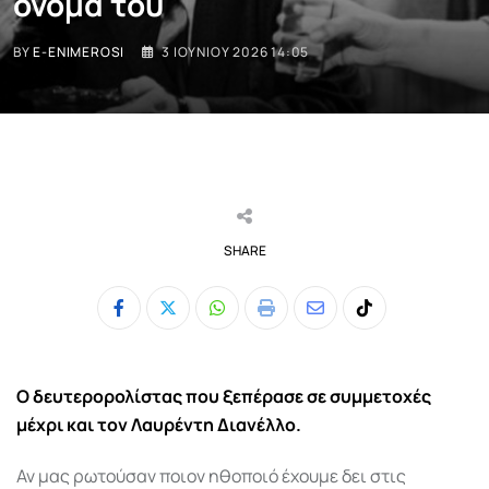
όνομά του
BY
E-ENIMEROSI
3 ΙΟΥΝΊΟΥ 2026 14:05
SHARE
Whatsapp
Print
Share
Tiktok
via
Email
Ο
δευτερορολίστας που ξεπέρασε σε συμμετοχές
μέχρι και τον Λαυρέντη Διανέλλο.
Αν μας ρωτούσαν ποιον ηθοποιό έχουμε δει στις