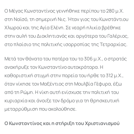
Ο
Μέγας Κωνσταντίνος
γεννήθηκε περίπου το 280 μ.Χ.
στη Ναϊσό, τη σημερινή
Νις
. Ήταν γιος του Κωνστάντιου
Χλωρού και της
Αγία Ελένη
. Σε νεαρή ηλικία βρέθηκε
στην αυλή του
Διοκλητιανός
και αργότερα του
Γαλέριος
,
στο πλαίσιο της πολιτικής ισορροπίας της Τετραρχίας.
Μετά τον θάνατο του πατέρα του το 306 μ.Χ., ο στρατός
ανακήρυξε τον Κωνσταντίνο αυτοκράτορα. Η
καθοριστική στιγμή στην πορεία του ήρθε το 312 μ.Χ.,
όταν νίκησε τον
Μαξέντιος
στη Μουλβία Γέφυρα, έξω
από τη
Ρώμη
. Η νίκη αυτή ενίσχυσε την πολιτική του
κυριαρχία και άνοιξε τον δρόμο για τη θρησκευτική
μεταρρύθμιση που ακολούθησε.
Ο Κωνσταντίνος και η στήριξη του Χριστιανισμού