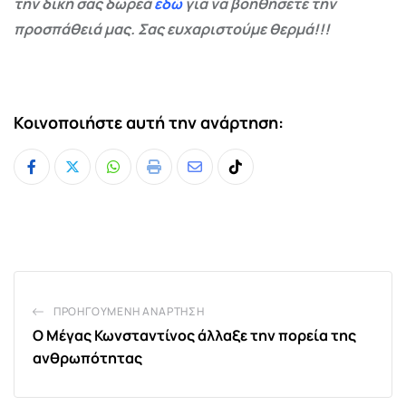
την δική σας δωρεά
εδώ
για να βοηθήσετε την
προσπάθειά μας. Σας ευχαριστούμε θερμά!!!
Κοινοποιήστε αυτή την ανάρτηση:
Whatsapp
Print
Share
Tiktok
via
Email
ΠΡΟΗΓΟΎΜΕΝΗ ΑΝΆΡΤΗΣΗ
Ο Μέγας Κωνσταντίνος άλλαξε την πορεία της
ανθρωπότητας