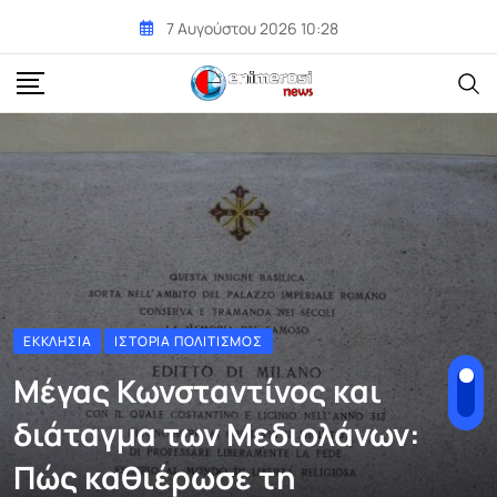
Skip
7 Αυγούστου 2026 10:28
to
content
ΕΚΚΛΗΣΊΑ
ΙΣΤΟΡΊΑ ΠΟΛΙΤΙΣΜΌΣ
Μέγας Κωνσταντίνος και
διάταγμα των Μεδιολάνων:
Πώς καθιέρωσε τη