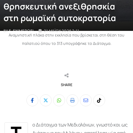
θρησκευτική ανεξιθρησκία
στη ρωμαϊκή αυτοκρατορία
BY
E-ENIMEROSI
21 ΜΑΪ́ΟΥ 2026 7:11
Αναμνηστική πλάκα στην εκκλησία που βρίσκεται στη θέση του
παλατιού όπου το 313 υπογράφηκε το Διάταγμα.
SHARE
Whatsapp
Print
Share
Tiktok
via
Email
Τ
ο Διάταγμα των Μεδιολάνων, γνωστό και ως
Διάταγμα του Μιλάνου, αποτέλεσε μία από