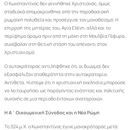
Ο Κωνσταντίνος δεν γεννήθηκε Χριστιανός, όμως
σταδιακά απομακρύνθηκε από την παραδοσιακή
ρωμαϊκή πολυθεΐα και προσέγγισε τον μονοθεϊσμό. Η
επιρροή της μητέρας του,
Αγία Ελένη
, αλλά και το
περίφημο όραμα πριν από τη μάχη στη Μουλβία Γέφυρα,
συνέβαλαν στη θετική στάση του απέναντι στον
Χριστιανισμό.
Ο αυτοκράτορας αντιλήφθηκε ότι οι διωγμοί δεν
εξασφάλιζαν σταθερότητα στην αυτοκρατορία.
Αντίθετα, πίστεψε ότι η χριστιανική εκκλησία μπορούσε
να λειτουργήσει ως παράγοντας ενότητας και πολιτικής
συνοχής σε μια περίοδο έντονων αναταραχών.
Η Α΄ Οικουμενική Σύνοδος και η Νέα Ρώμη
Το 324 μ.Χ. ο Κωνσταντίνος έγινε μονοκράτορας μετά