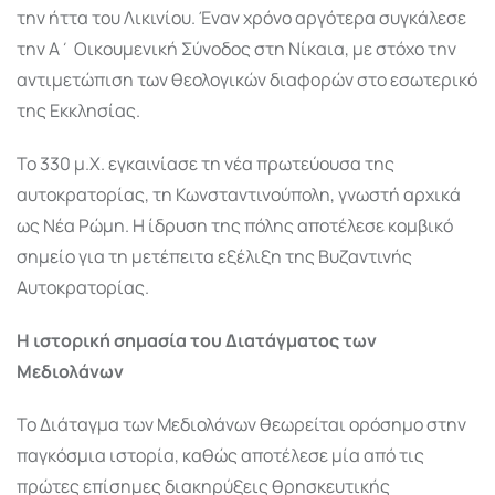
την ήττα του Λικινίου. Έναν χρόνο αργότερα συγκάλεσε
την
Α΄ Οικουμενική Σύνοδος
στη
Νίκαια
, με στόχο την
αντιμετώπιση των θεολογικών διαφορών στο εσωτερικό
της Εκκλησίας.
Το 330 μ.Χ. εγκαινίασε τη νέα πρωτεύουσα της
αυτοκρατορίας, τη
Κωνσταντινούπολη
, γνωστή αρχικά
ως Νέα Ρώμη. Η ίδρυση της πόλης αποτέλεσε κομβικό
σημείο για τη μετέπειτα εξέλιξη της Βυζαντινής
Αυτοκρατορίας.
Η ιστορική σημασία του Διατάγματος των
Μεδιολάνων
Το Διάταγμα των Μεδιολάνων θεωρείται ορόσημο στην
παγκόσμια ιστορία, καθώς αποτέλεσε μία από τις
πρώτες επίσημες διακηρύξεις θρησκευτικής