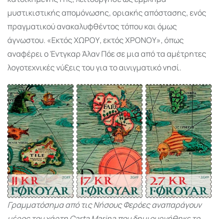
μυστικιστικής απομόνωσης, οριακής απόστασης, ενός
πραγματικού ανακαλυφθέντος τόπου και όμως
άγνωστου. «Εκτός ΧΩΡΟΥ, εκτός ΧΡΟΝΟΥ», όπως
αναφέρει ο Έντγκαρ Άλαν Πόε σε μια από τα αμέτρητες
λογοτεχνικές νύξεις του για το αινιγματικό νησί.
Γραμματόσημα από τις Νήσους Φερόες αναπαράγουν
μέρος του χάρτη Carta Marina που δημιουργήθηκε το