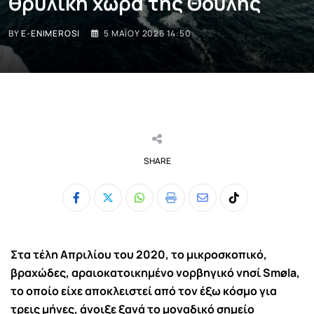
θρυλική χώρα της Θούλης
BY
E-ENIMEROSI
5 ΜΑΪ́ΟΥ 2026 14:50
SHARE
Whatsapp
Print
Share
Tiktok
via
Email
Σ
τα τέλη Απριλίου του 2020, το μικροσκοπικό,
βραχώδες, αραιοκατοικημένο
νορβηγικό νησί Smøla
,
το οποίο είχε αποκλειστεί από τον έξω κόσμο για
τρεις μήνες, άνοιξε ξανά το μοναδικό σημείο