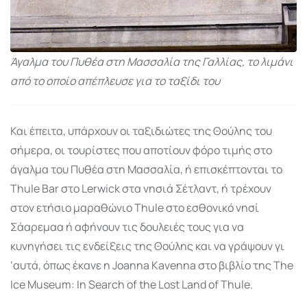
Άγαλμα του Πυθέα στη Μασσαλία της Γαλλίας, το λιμάνι
από το οποίο απέπλευσε για το ταξίδι του
Και έπειτα, υπάρχουν οι ταξιδιώτες της Θούλης του
σήμερα, οι τουρίστες που αποτίουν φόρο τιμής στο
άγαλμα του Πυθέα στη Μασσαλία, ή επισκέπτονται το
Thule Bar στο Lerwick στα νησιά Σέτλαντ, ή τρέχουν
στον ετήσιο μαραθώνιο Thule στο εσθονικό νησί
Σάαρεμαα ή αφήνουν τις δουλειές τους για να
κυνηγήσει τις ενδείξεις της Θούλης και να γράψουν γι
‘αυτά, όπως έκανε η Joanna Kavenna στο βιβλίο της The
Ice Museum: In Search of the Lost Land of Thule.