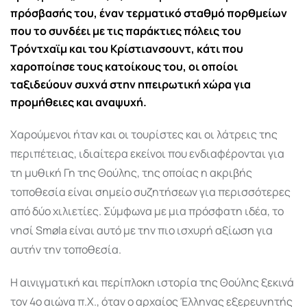
πρόσβασής του, έναν τερματικό σταθμό πορθμείων
που το συνδέει με τις παράκτιες πόλεις του
Τρόντχαϊμ και του Κρίστιανσουντ, κάτι που
χαροποίησε τους κατοίκους του, οι οποίοι
ταξιδεύουν συχνά στην ηπειρωτική χώρα για
προμήθειες και αναψυχή.
Χαρούμενοι ήταν και οι τουρίστες και οι λάτρεις της
περιπέτειας, ιδιαίτερα εκείνοι που ενδιαφέρονται για
τη μυθική Γη της Θούλης, της οποίας η ακριβής
τοποθεσία είναι σημείο συζητήσεων για περισσότερες
από δύο χιλιετίες. Σύμφωνα με μια πρόσφατη ιδέα, το
νησί Smøla είναι αυτό με την πιο ισχυρή αξίωση για
αυτήν την τοποθεσία.
Η αινιγματική και περίπλοκη ιστορία της Θούλης ξεκινά
τον 4ο αιώνα π.Χ., όταν ο αρχαίος Έλληνας εξερευνητής