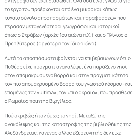
αντίγραφο δεν έχει διασωθεί. Όλα όσα είναι γνωστά για
το έργο του προέρχονται από ένα μικρό και κάπως
τυχαίο σύνολο αποσπασμάτων και παραφράσεων που
πέρασαν μεταγενέστεροι γεωγράφοι και ιστορικοί
όπως ο Στράβων (αρχές 1ου αιώνα π.Χ.) και ο Πλίνιος ο
Πρεσβύτερος (αργότερα τον ίδιο αιώνα).
Αυτά τα αποσπάσματα φαίνεται να επιβεβαιώνουν ότι ο
Πυθέας είχε πράγματι ανακαλύψει ένα παράξενο νησί
στον απομακρυσμένο Βορρά και στην πραγματικότητα,
τον πιο απομακρυσμένο Βορρά του γνωστού κόσμου -και
επομένως τον «ultima», τον «πιο ακραίο», που πρόσθεσε
ο Ρωμαίος ποιητής Βιργίλιος.
Πού ακριβώς ήταν όμως το νησί; Μεταξύ της
ανακάλυψης και της καταστροφής της βιβλιοθήκης της
Αλεξάνδρειας, κανένας άλλος εξερευνητής δεν είχε