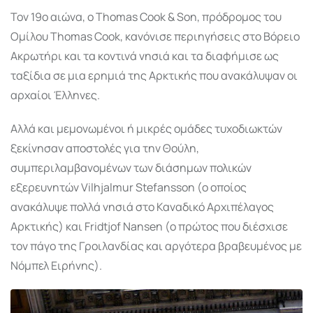
Τον 19ο αιώνα, ο Thomas Cook & Son, πρόδρομος του
Ομίλου Thomas Cook, κανόνισε περιηγήσεις στο Βόρειο
Ακρωτήρι και τα κοντινά νησιά και τα διαφήμισε ως
ταξίδια σε μια ερημιά της Αρκτικής που ανακάλυψαν οι
αρχαίοι Έλληνες.
Αλλά και μεμονωμένοι ή μικρές ομάδες τυχοδιωκτών
ξεκίνησαν αποστολές για την Θούλη,
συμπεριλαμβανομένων των διάσημων πολικών
εξερευνητών Vilhjalmur Stefansson (ο οποίος
ανακάλυψε πολλά νησιά στο Καναδικό Αρχιπέλαγος
Αρκτικής) και Fridtjof Nansen (ο πρώτος που διέσχισε
τον πάγο της Γροιλανδίας και αργότερα βραβευμένος με
Νόμπελ Ειρήνης).