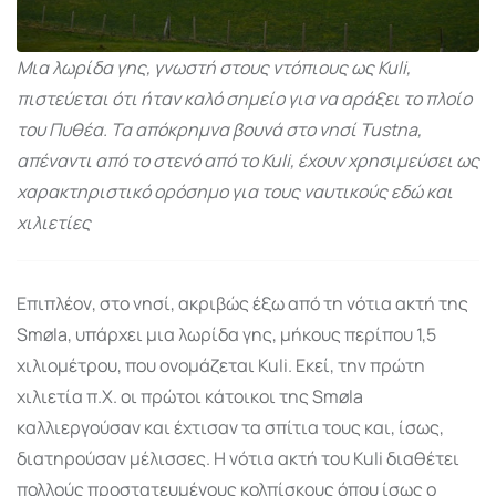
Μια λωρίδα γης, γνωστή στους ντόπιους ως Kuli,
πιστεύεται ότι ήταν καλό σημείο για να αράξει το πλοίο
του Πυθέα. Τα απόκρημνα βουνά στο νησί Tustna,
απέναντι από το στενό από το Kuli, έχουν χρησιμεύσει ως
χαρακτηριστικό ορόσημο για τους ναυτικούς εδώ και
χιλιετίες
Επιπλέον, στο νησί, ακριβώς έξω από τη νότια ακτή της
Smøla, υπάρχει μια λωρίδα γης, μήκους περίπου 1,5
χιλιομέτρου, που ονομάζεται Kuli. Εκεί, την πρώτη
χιλιετία π.Χ. οι πρώτοι κάτοικοι της Smøla
καλλιεργούσαν και έχτισαν τα σπίτια τους και, ίσως,
διατηρούσαν μέλισσες. Η νότια ακτή του Kuli διαθέτει
πολλούς προστατευμένους κολπίσκους όπου ίσως ο