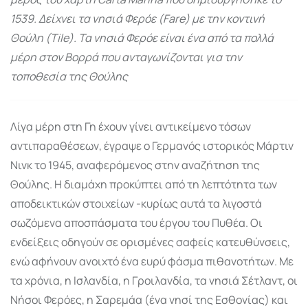
1539. Δείχνει τα νησιά Φερόε (Fare) με την κοντινή
Θούλη (Tile). Τα νησιά Φερόε είναι ένα από τα πολλά
μέρη στον Βορρά που ανταγωνίζονται για την
τοποθεσία της Θούλης
Λίγα μέρη στη Γη έχουν γίνει αντικείμενο τόσων
αντιπαραθέσεων, έγραψε ο Γερμανός ιστορικός Μάρτιν
Νινκ το 1945, αναφερόμενος στην αναζήτηση της
Θούλης. Η διαμάχη προκύπτει από τη λεπτότητα των
αποδεικτικών στοιχείων -κυρίως αυτά τα λιγοστά
σωζόμενα αποσπάσματα του έργου του Πυθέα. Οι
ενδείξεις οδηγούν σε ορισμένες σαφείς κατευθύνσεις,
ενώ αφήνουν ανοιχτό ένα ευρύ φάσμα πιθανοτήτων. Με
τα χρόνια, η Ισλανδία, η Γροιλανδία, τα νησιά Σέτλαντ, οι
Νήσοι Φερόες, η Σαρεμάα (ένα νησί της Εσθονίας) και