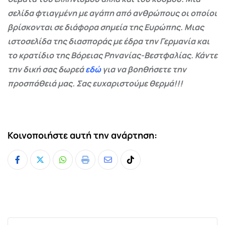
σελίδα φτιαγμένη με αγάπη από ανθρώπους οι οποίοι
βρίσκονται σε διάφορα σημεία της Ευρώπης. Μιας
ιστοσελίδα της διασποράς με έδρα την Γερμανία και
το κρατίδιο της Βόρειας Ρηνανίας-Βεστφαλίας. Κάντε
την δική σας δωρεά
εδώ
για να βοηθήσετε την
προσπάθειά μας. Σας ευχαριστούμε θερμά!!!
Κοινοποιήστε αυτή την ανάρτηση:
Whatsapp
Print
Share
Tiktok
via
Email