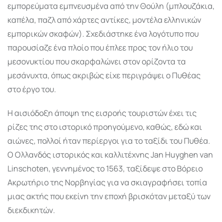
εμπορεύματα εμπνευσμένα από την Θούλη (μπλουζάκια,
καπέλα, παζλ από χάρτες αντίκες, μοντέλα ελληνικών
εμπορικών σκαφών). Σχεδιάστηκε ένα λογότυπο που
παρουσίαζε ένα πλοίο που έπλεε προς τον ήλιο του
μεσονυκτίου που σκαρφαλώνει στον ορίζοντα τα
μεσάνυχτα, όπως ακριβώς είχε περιγράψει ο Πυθέας
στο έργο του.
Η αισιόδοξη άποψη της εισροής τουριστών έχει τις
ρίζες της στο ιστορικό προηγούμενο, καθώς, εδώ και
αιώνες, πολλοί ήταν περίεργοι για το ταξίδι του Πυθέα.
Ο Ολλανδός ιστορικός και καλλιτέχνης Jan Huyghen van
Linschoten, γεννημένος το 1563, ταξίδεψε στο Βόρειο
Ακρωτήριο της Νορβηγίας για να σκιαγραφήσει τοπία
μιας ακτής που εκείνη την εποχή βρισκόταν μεταξύ των
διεκδικητών.