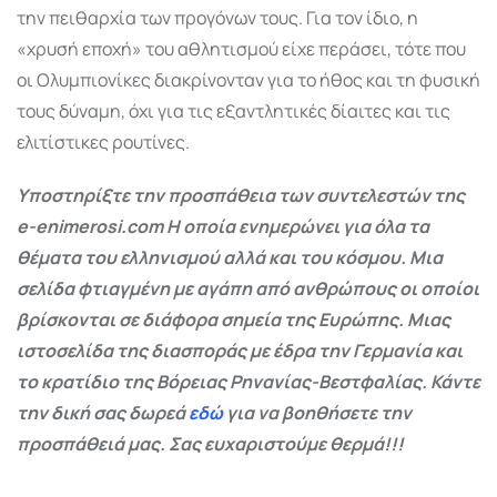
την πειθαρχία των προγόνων τους. Για τον ίδιο, η
«χρυσή εποχή» του αθλητισμού είχε περάσει, τότε που
οι Ολυμπιονίκες διακρίνονταν για το ήθος και τη φυσική
τους δύναμη, όχι για τις εξαντλητικές δίαιτες και τις
ελιτίστικες ρουτίνες.
Υποστηρίξτε την προσπάθεια των συντελεστών της
e-enimerosi.com Η οποία ενημερώνει για όλα τα
θέματα του ελληνισμού αλλά και του κόσμου. Μια
σελίδα φτιαγμένη με αγάπη από ανθρώπους οι οποίοι
βρίσκονται σε διάφορα σημεία της Ευρώπης. Μιας
ιστοσελίδα της διασποράς με έδρα την Γερμανία και
το κρατίδιο της Βόρειας Ρηνανίας-Βεστφαλίας. Κάντε
την δική σας δωρεά
εδώ
για να βοηθήσετε την
προσπάθειά μας. Σας ευχαριστούμε θερμά!!!