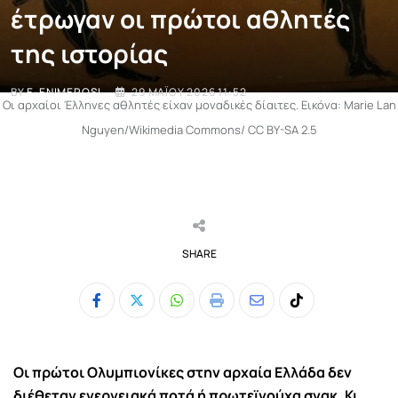
έτρωγαν οι πρώτοι αθλητές
της ιστορίας
BY
E-ENIMEROSI
29 ΜΑΪ́ΟΥ 2026 11:52
Οι αρχαίοι Έλληνες αθλητές είχαν μοναδικές δίαιτες. Εικόνα: Marie Lan
Nguyen/Wikimedia Commons/ CC BY-SA 2.5
SHARE
Whatsapp
Print
Share
Tiktok
via
Email
Οι πρώτοι Ολυμπιονίκες στην αρχαία Ελλάδα δεν
διέθεταν ενεργειακά ποτά ή πρωτεϊνούχα σνακ. Κι