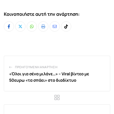
Κοινοποιήστε αυτή την ανάρτηση:
Whatsapp
Print
Share
Tiktok
via
Email
ΠΡΟΗΓΟΎΜΕΝΗ ΑΝΆΡΤΗΣΗ
«Όλοι για σένα μιλάνε…» – Viral βίντεο με
50ευρω «τα σπάει» στο διαδίκτυο