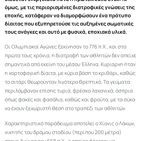
όμως, με τις περιορισμένες διατροφικές γνώσεις της
εποχής, κατάφεραν να διαμορφώσουν ένα πρότυπο
δίαιτας που εξυπηρετούσε τις αυξημένες σωματικές
τους ανάγκες και αυτό με φυσικά, εποχιακά υλικά.
Οι Ολυμπιακοί Αγώνες ξεκίνησαν το 776 π.Χ., και στα
πρώτα τους χρόνια, η διατροφή των αθλητών δεν απείχε
σημαντικά από εκείνη του μέσου Έλληνα. Κυρίαρχη ήταν
η χορτοφαγική δίαιτα, με κύρια βάση το κριθάρι, καθώς
το σιτάρι θεωρούνταν λιγότερο θρεπτικό. Τα γεύματα
περιλάμβαναν επίσης τυριά, φρέσκα λαχανικά, όσπρια
όπως φακές και φασόλια, καθώς και φρούτα, με τα σύκα
να έχουν ξεχωριστή θέση στο τραπέζι των αθλητών.
Χαρακτηριστικό παράδειγμα αποτελεί ο Χίονις ο Λάκων,
νικητής του δρόμου σταδίου (περίπου 200 μέτρα)
στους Αγώνες του 668 π.Χ., ο οποίος φέρεται να