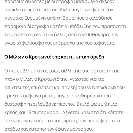
πρώτους αθλητές με διατροφή βασισμένη σχεδόν
αποκλειστικά στο κρέας. Άλλη πηγή αναφέρει τον
πυγμάχο Ευρυμένη από τη Σάμο, που ακολούθησε
παρόμοια διατροφή κατόπιν υπόδειξης του προπονητή
του, ο οποίος δεν ήταν άλλος από τον Πυθαγόρα, τον
γνωστό φιλόσοφο και υπέρμαχο της χορτοφαγίας.
Ο Μίλων ο Κροτωνιάτης και η… επική όρεξη
Ο πιο εμβληματικός ίσως αθλητής της αρχαιότητας
ήταν ο Μίλων ο Κροτωνιάτης, γνωστός για τις
απίστευτες επιδόσεις και την εξίσου εντυπωσιακή του
όρεξη. Σύμφωνα με τις πηγές, η καθημερινή του
διατροφή περιλάμβανε περίπου 9 κιλά ψωμί, 9 κιλά
κρέας και 18 πίντες κρασί. Λέγεται μάλιστα ότι κάποτε
σήκωσε έναν ταύρο στους ώμους, τον περιέφερε στο
στάδιο και κατόπιν τον έφαγε μόνος του.