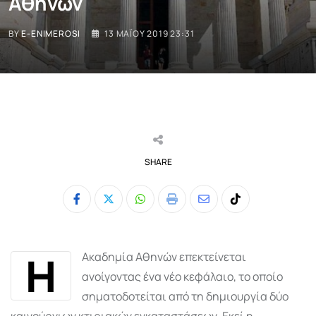
Αθηνών
BY
E-ENIMEROSI
13 ΜΑΪ́ΟΥ 2019 23:31
SHARE
Whatsapp
Print
Share
Tiktok
via
Email
Η
Ακαδημία Αθηνών επεκτείνεται
ανοίγοντας ένα νέο κεφάλαιο, το οποίο
σηματοδοτείται από τη δημιουργία δύο
καινούργιων κτιριακών εγκαταστάσεων. Εκεί η