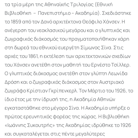
τα τρία μέρη της Αθηναϊκής Τριλογίας (Eθνική
Bιβλιοθήκη – Πανεπιστήμιο – Aκαδημία). Σχεδιάστηκε
το 1859 από τον Δανό αρχιτέκτονα Θεόφιλο Χάνσεν. Η
ανέγερση του νεοκλασικού μεγάρου και ο γλυπτικός και
ζωγραφικός διάκοσμός του πραγματοποιήθηκαν χάρη
στη δωρεά του εθνικού ευεργέτη Σίμωνος Σίνα. Στις
αρχές του 1861, η εκτέλεση των αρχιτεκτονικών σχεδίων
του Χάνσεν ανετέθη στον μαθητή του Eρνέστο Τσίλλερ.
Ο γλυπτικός διάκοσμος ανετέθη στον γλύπτη Λεωνίδα
Δρόση και ο ζωγραφικός διάκοσμος στον Aυστριακό
ζωγράφο Κρίστιαν Γκρίπενκερλ. Τον Mάρτιο του 1926, το
ίδιο έτος με την ίδρυσή της, η Aκαδημία Aθηνών
εγκαταστάθηκε στο μέγαρο Σίνα. H Aκαδημία υπήρξε ο
πρώτος ερευνητικός φορέας της χώρας. Η Βιβλιοθήκη
«Ιωάννης Συκουτρής» της Ακαδημίας ιδρύθηκε το 1926
και συγκαταλέγεται στις πέντε μεγαλύτερες