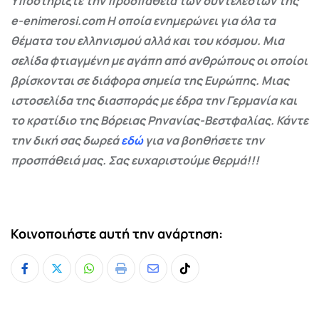
Υποστηρίξτε την προσπάθεια των συντελεστών της
e-enimerosi.com Η οποία ενημερώνει για όλα τα
θέματα του ελληνισμού αλλά και του κόσμου. Μια
σελίδα φτιαγμένη με αγάπη από ανθρώπους οι οποίοι
βρίσκονται σε διάφορα σημεία της Ευρώπης. Μιας
ιστοσελίδα της διασποράς με έδρα την Γερμανία και
το κρατίδιο της Βόρειας Ρηνανίας-Βεστφαλίας. Κάντε
την δική σας δωρεά
εδώ
για να βοηθήσετε την
προσπάθειά μας. Σας ευχαριστούμε θερμά!!!
Κοινοποιήστε αυτή την ανάρτηση:
Whatsapp
Print
Share
Tiktok
via
Email