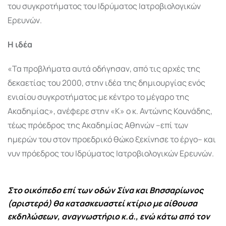
του συγκροτήματος του Ιδρύματος Ιατροβιολογικών
Ερευνών.
Η ιδέα
«Τα προβλήματα αυτά οδήγησαν, από τις αρχές της
δεκαετίας του 2000, στην ιδέα της δημιουργίας ενός
ενιαίου συγκροτήματος με κέντρο το μέγαρο της
Ακαδημίας», ανέφερε στην «Κ» ο κ. Αντώνης Κουνάδης,
τέως πρόεδρος της Ακαδημίας Αθηνών –επί των
ημερών του στον προεδρικό θώκο ξεκίνησε το έργο– και
νυν πρόεδρος του Ιδρύματος Ιατροβιολογικών Ερευνών.
Στο οικόπεδο επί των οδών Σίνα και Βησσαρίωνος
(αριστερά) θα κατασκευαστεί κτίριο με αίθουσα
εκδηλώσεων, αναγνωστήριο κ.ά., ενώ κάτω από τον