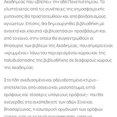
Ακαδημίας που «βλέπει» την οδό Πανεπιστημίου. Τα
γλυπτά εκτός από τις συνέπειες της ατμοσφαιρικής
ρύπανσης θα προστατευθούν και από βανδαλισμούς
αγνώστων. Επίσης, θα δημιουργηθεί βιβλιοθήκη με
ανοικτό και κλειστό «βιβλιοστάσιο» προσβάσιμη και
από το κοινό, στην οποία θα συγκεντρωθούν οι
θησαυροί των βιβλίων της Ακαδημίας, που σήμερα είναι
«κρυμμένοι» λόγω του περιορισμένου χώρου και της
πολυδιάσπασης της βιβλιοθήκης σε διάφορους χώρους
της Ακαδημίας.
Στο ήδη σχεδιασμένο και αδειοδοτημένο κτίριο –
αποτελείται από ισόγειο και μεσοπάτωμα, επτά
ορόφους και τέσσερις υπόγειους ορόφους– που θα
ανεγερθεί στο οικόπεδο επί των οδών Σίνα και
Βησσαρίωνος, η εσωτερική οργάνωση των ορόφων
γίνεται είτε με το λεγόμενο open plan, ώστε να