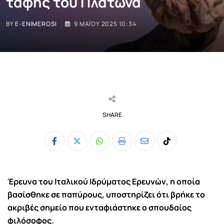
ταφής του Πλάτωνα
BY
E-ENIMEROSI
9 ΜΑΪ́ΟΥ 2025 10:34
SHARE
Whatsapp
Print
Share
Tiktok
via
Email
Έρευνα του Ιταλικού Ιδρύματος Ερευνών, η οποία
βασίσθηκε σε παπύρους, υποστηρίζει ότι βρήκε το
ακριβές σημείο που ενταφιάστηκε ο σπουδαίος
φιλόσοφος.