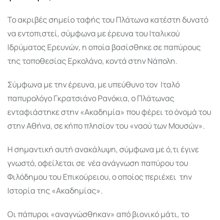
Το ακριβές σημείο ταφής του Πλάτωνα κατέστη δυνατό
να εντοπιστεί, σύμφωνα με έρευνα του Ιταλικού
Ιδρύματος Ερευνών, η οποία βασίσθηκε σε παπύρους
της τοποθεσίας Ερκολάνο, κοντά στην Νάπολη.
Σύμφωνα με την έρευνα, με υπεύθυνο τον Ιταλό
παπυρολόγο Γκρατσιάνο Ρανόκια, ο Πλάτωνας
ενταφιάστηκε στην «Ακαδημία» που φέρει το όνομά του
στην Αθήνα, σε κήπο πλησίον του «ναού των Μουσών».
Η σημαντική αυτή ανακάλυψη, σύμφωνα με ό,τι έγινε
γνωστό, οφείλεται σε νέα ανάγνωση παπύρου του
Φιλόδημου του Επικούρειου, ο οποίος περιέχει την
Ιστορία της «Ακαδημίας».
Οι πάπυροι «αναγνώσθηκαν» από βιονικό μάτι, το