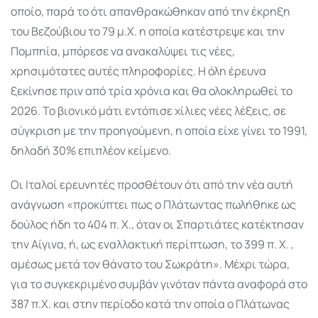
οποίο, παρά το ότι απανθρακώθηκαν από την έκρηξη
του Βεζούβιου το 79 μ.Χ. η οποία κατέστρεψε και την
Πομπηία, μπόρεσε να ανακαλύψει τις νέες,
χρησιμότατες αυτές πληροφορίες. Η όλη έρευνα
ξεκίνησε πριν από τρία χρόνια και θα ολοκληρωθεί το
2026. Το βιονικό μάτι εντόπισε χίλιες νέες λέξεις, σε
σύγκριση με την προηγούμενη, η οποία είχε γίνει το 1991,
δηλαδή 30% επιπλέον κείμενο.
Οι Ιταλοί ερευνητές προσθέτουν ότι από την νέα αυτή
ανάγνωση «προκύπτει πως ο Πλάτωντας πωλήθηκε ως
δούλος ήδη το 404 π. Χ., όταν οι Σπαρτιάτες κατέκτησαν
την Αίγινα, ή, ως εναλλακτική περίπτωση, το 399 π. Χ. ,
αμέσως μετά τον θάνατο του Σωκράτη». Μέχρι τώρα,
για το συγκεκριμένο συμβάν γινόταν πάντα αναφορά στο
387 π.Χ. και στην περίοδο κατά την οποία ο Πλάτωνας