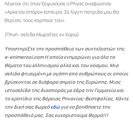
Λέγεται ότι όταν ξεψυχούσε ο Ρήγας αναφώνησε:
«Αρκετόν σπόρον έσπειρα. Σε λίγο η πατρίδα μου θα
θερίσει τους καρπούς του».
(Πηγή: σελίδα Μωραΐτες εν Χορώ)
Υποστηρίξτε την προσπάθεια των συντελεστών της
e-enimerosi.com Η οποία ενημερώνει για όλα τα
θέματα του ελληνισμού αλλά και του κόσμου. Μια
σελίδα φτιαγμένη με αγάπη από ανθρώπους οι οποίοι
βρίσκονται σε διάφορα σημεία της Ευρώπης. Μιας
ιστοσελίδα της διασποράς με έδρα την Γερμανία και
το κρατίδιο της Βόρειας Ρηνανίας-Βεστφαλίας. Κάντε
την δική σας δωρεά
εδώ
για να βοηθήσετε την
προσπάθειά μας. Σας ευχαριστούμε θερμά!!!