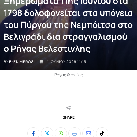
Ξημερώματα 11ης Ιουνίου στα
1798 δολοφονείται στα υπόγεια
του Πύργου της Νεμπόιτσα στο
Βελιγράδι δια στραγγαλισμού
ο Ρήγας Βελεστινλής
BY
E-ENIMEROSI
11 ΙΟΥΝΊΟΥ 2026 11:15
Ρήγας Φεραίος
SHARE