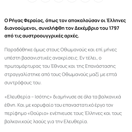
Whatsapp
Print
Share
Tiktok
via
Email
Ο
Ρήγας Φεραίος, όπως τον αποκαλούσαν οι Έλληνες
διανοούμενοι, συνελήφθη τον Δεκέμβριο του 1797
από τις αυστροουγγρικές αρχές.
Παραδόθηκε όμως στους Οθωμανούς και επί μήνες
υπέστη βασανιστικές ανακρίσεις. Εν τέλει, ο
πρωτομάρτυρας του Έθνους και της Επανάστασης
στραγγαλίστηκε από τους Οθωμανούς μαζί με επτά
συντρόφους του.
«Ελευθερία – Ισότης» διαμήνυσε σε όλα τα βαλκανικά
έθνη. Και με κορυφαίο του επαναστατικό έργο τον
περίφημο «Θούριο» ενέπνευσε τους Έλληνες και τους
βαλκανικούς λαούς για την Ελευθερία.