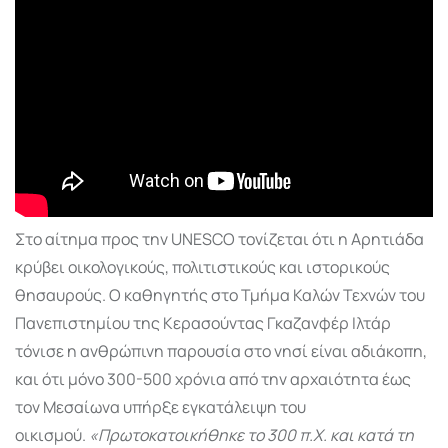
Στο αίτημα προς την UNESCO τονίζεται ότι η Αρητιάδα
κρύβει οικολογικούς, πολιτιστικούς και ιστορικούς
θησαυρούς. Ο καθηγητής στο Τμήμα Καλών Τεχνών του
Πανεπιστημίου της Κερασούντας Γκαζανφέρ Ιλτάρ
τόνισε η ανθρώπινη παρουσία στο νησί είναι αδιάκοπη,
και ότι μόνο 300-500 χρόνια από την αρχαιότητα έως
τον Μεσαίωνα υπήρξε εγκατάλειψη του
οικισμού.
«Πρωτοκατοικήθηκε το 300 π.Χ. και κατά τη