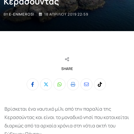
Κερασούντας
BY
E-ENIMEROSI
18 ΑΠΡΙΛΊΟΥ 2019 22:59
SHARE
Whatsapp
Print
Share
Tiktok
via
Email
Bρίσκεται ένα ναυτικό μίλι από την παραλία της
Κερασούντας και είναι το μοναδικό νησί που κατοικείται
διαρκώς από τα αρχαία χρόνια στη νότια ακτή του
Εύξεινου Πόντου.