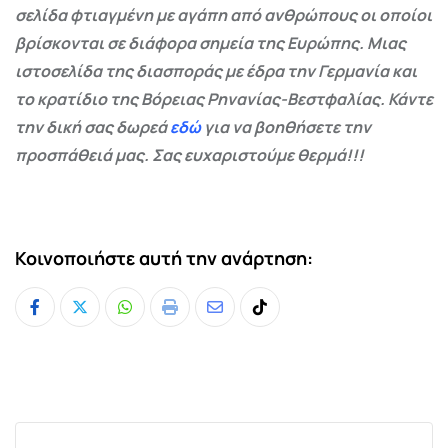
σελίδα φτιαγμένη με αγάπη από ανθρώπους οι οποίοι
βρίσκονται σε διάφορα σημεία της Ευρώπης. Μιας
ιστοσελίδα της διασποράς με έδρα την Γερμανία και
το κρατίδιο της Βόρειας Ρηνανίας-Βεστφαλίας. Κάντε
την δική σας δωρεά
εδώ
για να βοηθήσετε την
προσπάθειά μας. Σας ευχαριστούμε θερμά!!!
Κοινοποιήστε αυτή την ανάρτηση:
Whatsapp
Print
Share
Tiktok
via
Email