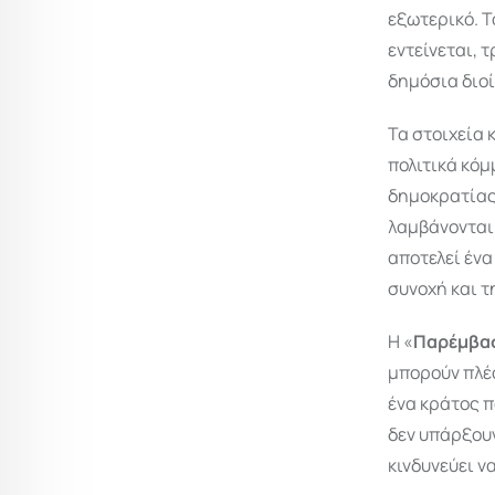
εξωτερικό. Τ
εντείνεται, 
δημόσια διο
Τα στοιχεία
πολιτικά κόμ
δημοκρατίας
λαμβάνονται
αποτελεί ένα
συνοχή και τ
Η «
Παρέμβα
μπορούν πλέο
ένα κράτος π
δεν υπάρξουν
κινδυνεύει ν