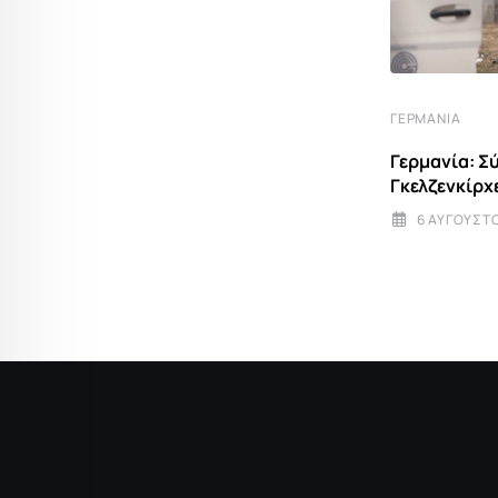
ΓΕΡΜΑΝΊΑ
ΓΕΡΜΑΝΊΑ
Γερμανία: Επιχείρηση κατά της
Γερμανία: Σ
τρομοκρατίας στη Βόρεια Ρηνανία-
Γκελζενκίρχ
Βεστφαλία –
6 ΑΥΓΟΎΣΤΟ
6 ΑΥΓΟΎΣΤΟΥ 2026 18:09