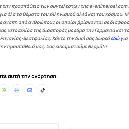
 την προσπάθεια των συντελεστών της e-enimerosi.com 
για όλα τα θέματα του ελληνισμού αλλά και του κόσμου. Μ
ε αγάπη από ανθρώπους οι οποίοι βρίσκονται σε διάφορα
ας ιστοσελίδα της διασποράς με έδρα την Γερμανία και το
 Ρηνανίας-Βεστφαλίας. Κάντε την δική σας δωρεά
εδώ
για
ην προσπάθειά μας. Σας ευχαριστούμε θερμά!!!
τε αυτή την ανάρτηση:
Whatsapp
Print
Share
Tiktok
via
Email