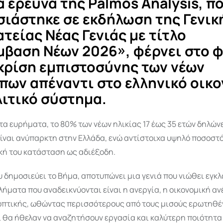
α έρευνα της Palmos Analysis, π
ιάστηκε σε εκδήλωση της Γενικ
τείας Νέας Γενιάς με τίτλο
βαση Νέων 2026», φέρνει στο φ
κρίση εμπιστοσύνης των νέων
ων απέναντι στο ελληνικό οικο
λιτικό σύστημα.
α ευρήματα, το 80% των νέων ηλικίας 17 έως 35 ετών δηλώνε
ίναι ανύπαρκτη στην Ελλάδα, ενώ αντίστοιχα υψηλό ποσοστ
κή του κατάσταση ως αδιέξοδη.
υ δημοσιεύει το Βήμα, αποτυπώνει μια γενιά που νιώθει εγκ
ήματα που αναδεικνύονται είναι η ανεργία, η οικονομική ανέ
οπτικής, ωθώντας περισσότερους από τους μισούς ερωτηθέ
ι θα ήθελαν να αναζητήσουν εργασία και καλύτερη ποιότητα