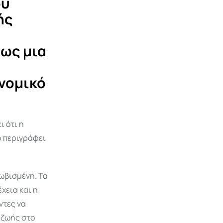
ου
ής
ως μια
νομικό
ι ότι η
ό περιγράφει
λωβισμένη. Τα
χεια και η
ντες να
 ζωής στο