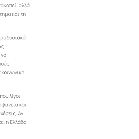
νακοπεί, αλλά
τημα και τη
παραδοσιακά
ης
 να
μούς
 κοινωνική
που λίγοι
ιαφάνεια και
χέσεις. Αν
ς, η Ελλάδα