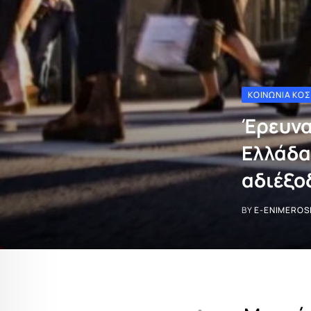
ΚΟΙΝΩΝΊΑ ΚΌ
Έρευνα
Ελλάδα
αδιέξο
BY
E-ENIMEROS