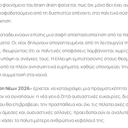
ο φαινόμενο του brain drain φαίνεται πως όχι μόνο δεν έχει α
τροφοδοτούμενο από τη δυσπιστία απέναντι στο πολιτικό σύσ
ίκηση.
 καταδεικνύουν επίσης μια σαφή αποστασιοποίηση από τα 
ματα. Οι νέοι δηλώνουν απογοητευμένοι από τη λειτουργία τ
, θεωρώντας ότι οι πολιτικές αποφάσεις λαμβάνονται χωρίς
 υπόψη οι ανάγκες τους. Η έλλειψη εμπιστοσύνης στους θεσ
 από τα πλέον ανησυχητικά ευρήματα, καθώς υπονομεύει την
η συμμετοχή στα κοινά.
ση Νέων 2026
» έρχεται να καταγράψει μια πραγματικότητα 
ν να αγνοήσουν: η νέα γενιά ζητά ουσιαστικές ευκαιρίες, δ
ου θα επιβραβεύει την προσπάθεια και όχι τις πελατειακές σ
 άμεσες και ουσιαστικές αλλαγές, προειδοποιούν οι αναλυτέ
α χάσει το πολυτιμότερο ανθρώπινο κεφάλαιό της.