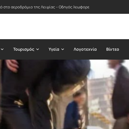
ικό στο αεροδρόμιο της Λειψίας – Οδηγός λεωφορείου απέτρεψε πιθανή
Τουρισμός
Υγεία
Λογοτεχνία
Βίντεο