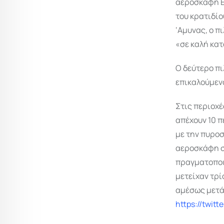
αεροσκάφη Eu
του κρατιδί
‘Αμυνας, ο π
«σε καλή κα
Ο δεύτερο πι
επικαλούμενο
Στις περιοχέ
απέχουν 10 π
με την πυροσ
αεροσκάφη σ
πραγματοποι
μετείχαν τρί
αμέσως μετά 
https://twit