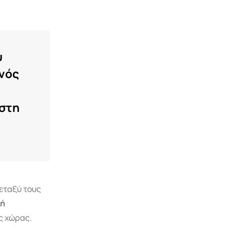
υ
νός
 στη
εταξύ τους
κή
ς χώρας.