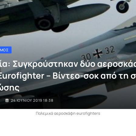
ΣΜΟΣ
ία: Συγκρούστηκαν δύο αεροσκά
urofighter – Βίντεο-σοκ από τη 
ώσης
I
24 ΙΟΥΝΊΟΥ 2019 18:38
Πολεμικά αεροσκάφη eurofighters