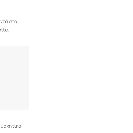
οντά στο
tte.
ο μαχητικά