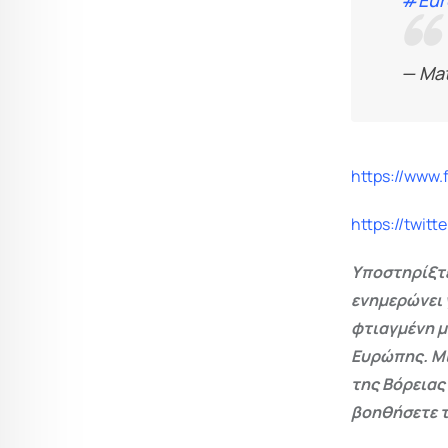
#Eur
— Ma
https://www
https://twitt
Υποστηρίξτε
ενημερώνει 
φτιαγμένη μ
Ευρώπης. Μι
της Βόρειας
βοηθήσετε τ