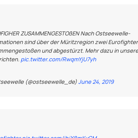
FIGHER ZUSAMMENGESTOßEN Nach Ostseewelle-
mationen sind über der Müritzregion zwei Eurofighter
mmengestoßen und abgestürzt. Mehr dazu in unser
richten.
pic.twitter.com/RwqmYjU7yh
tseewelle (@ostseewelle_de)
June 24, 2019