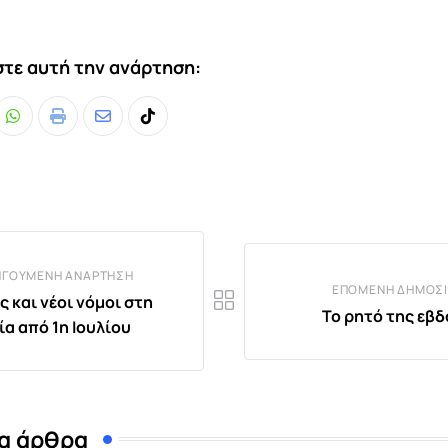
τε αυτή την ανάρτηση:
Whatsapp
Print
Share
Tiktok
via
Email
ΗΓΟΎΜΕΝΗ ΑΝΆΡΤΗΣΗ
ΕΠΌΜΕΝΗ ΔΗΜΟΣΊ
ς και νέοι νόμοι στη
Το ρητό της εβ
ία από 1η Ιουλίου
α άρθρα