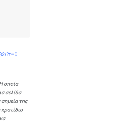
82/?t=0
Η οποία
ια σελίδα
 σημεία της
 κρατίδιο
 να