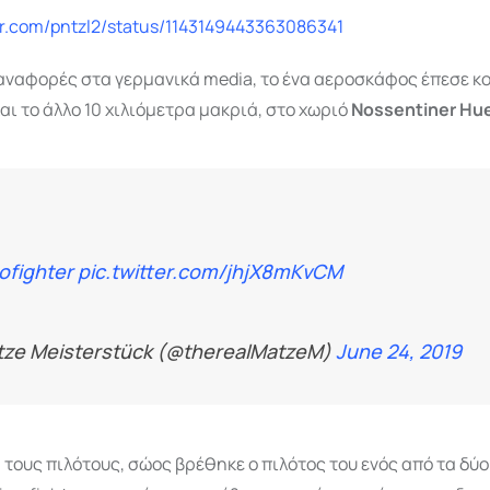
ter.com/pntzl2/status/1143149443363086341
αναφορές στα γερμανικά media, το ένα αεροσκάφος έπεσε κ
αι το άλλο 10 χιλιόμετρα μακριά, στο χωριό
Nossentiner Hue
ofighter
pic.twitter.com/jhjX8mKvCM
tze Meisterstück (@therealMatzeM)
June 24, 2019
 τους πιλότους, σώος βρέθηκε ο πιλότος του ενός από τα δύ