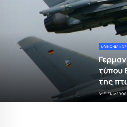
ΚΟΙΝΩΝΊΑ ΚΌ
Γερμαν
τύπου E
της πτ
BY
E-ENIMEROS