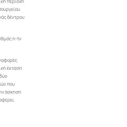
ική περιοχή
πουργείου
νός δέντρου
αθμός n-tv
αναφορές
ική έκταση
 δύο
μών που
την άσκηση
ναφέρει