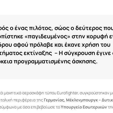
ρός ο ένας πιλότος, σώος ο δεύτερος πο
οπίστηκε «παγιδευμένος» στην κορυφή ε
δρου αφού πρόλαβε και έκανε χρήση του
τήματος εκτίναξης – Η σύγκρουση έγινε
ρκεια προγραμματισμένης άσκησης.
κά μαχητικά αεροσκάφη τύπου Eurofighter, συγκρούστηκαν μ
ατολική περιφέρεια της
Γερμανίας, Μέκλενμπουργκ – Δυτι
 σύμφωνα με όσα επιβεβαίωσε το
Υπουργείο Εσωτερικών
τη