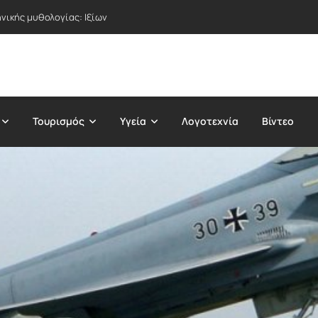
νικής μυθολογίας: Ιξίων
Τουρισμός
Υγεία
Λογοτεχνία
Βίντεο