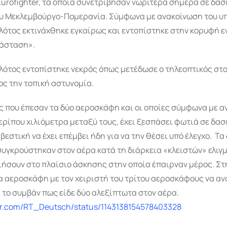
rofighter, τα οποία συνετρίβησαν νωρίτερα σήμερα σε δασ
ου Μεκλεμβούργο-Πομερανία. Σύμφωνα με ανακοίνωση του υ
ιλότος εκτινάχθηκε εγκαίρως και εντοπίστηκε στην κορυφή ε
τάσταση».
λότος εντοπίστηκε νεκρός όπως μετέδωσε ο τηλεοπτικός στ
ς την τοπική αστυνομία.
ς που έπεσαν τα δύο αεροσκάφη και οι οποίες σύμφωνα με 
ερίπου χιλιόμετρα μεταξύ τους, έχει ξεσπάσει φωτιά σε δασ
βεστική να έχει επέμβει ήδη για να την θέσει υπό έλεγχο. Τα
υγκρούστηκαν στον αέρα κατά τη διάρκεια «κλειστών» ελιγ
ήσουν στο πλαίσιο άσκησης στην οποία έπαιρναν μέρος. Σ
α αεροσκάφη με τον χειριστή του τρίτου αεροσκάφους να α
το συμβάν πως είδε δύο αλεξίπτωτα στον αέρα.
ter.com/RT_Deutsch/status/1143138154578403328