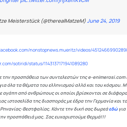
ofighter
pic.twitter.com/jhjX8mKvCM
tze Meisterstück (@therealMatzeM)
June 24, 2019
.facebook.com/nonstopnews.mueritz/videos/4512466990289
er.com/sotiridi/status/1143137171941089280
 την προσπάθεια των συντελεστών της e-enimerosi.com 
για όλα τα θέματα του ελληνισμού αλλά και του κόσμου. Μ
ε αγάπη από ανθρώπους οι οποίοι βρίσκονται σε διάφορα
ας ιστοσελίδα της διασποράς με έδρα την Γερμανία και το
 Ρηνανίας-Βεστφαλίας. Κάντε την δική σας δωρεά
εδώ
για
ην προσπάθειά μας. Σας ευχαριστούμε θερμά!!!