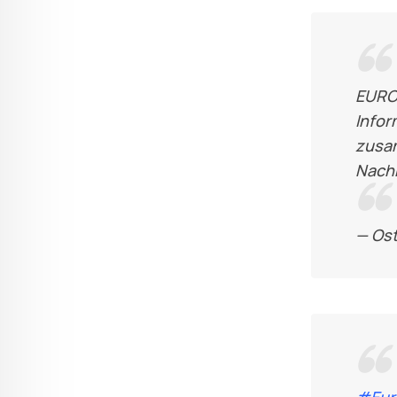
EURO
Infor
zusa
Nach
— Os