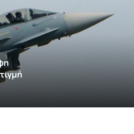
φη
στιγμή