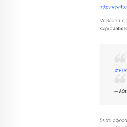
https://twit
Με βάση τις 
χωριό
Jabel
κ
#Eur
— Ma
Σε ότι αφορά