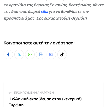
το κρατίδιο της Βόρειας Ρηνανίας-Βεστφαλίας. Κάντε
την δική σας δωρεά
εδώ
για να βοηθήσετε την
προσπάθειά μας. Σας ευχαριστούμε θερμά!!!
Κοινοποιήστε αυτή την ανάρτηση:
Whatsapp
Print
Share
Tiktok
via
Email
ΠΡΟΗΓΟΎΜΕΝΗ ΑΝΆΡΤΗΣΗ
Η ελληνική εκπαίδευση στην (κεντρική)
Ευρώπη.