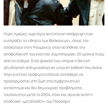
Λίγες ημέρες νωρίτερα αντίστοιχη απόρριψη είχε
εισπράξει το «θηρίο των Βαλκανίων», όπως τον
αποκαλούν στην Ρουμανία, όταν αιτήθηκε την
αποφυλάκισή του έχοντας συμπληρώσει 20 χρόνια πίσω
από τα σίδερα. Στον φάκελό του υπήρχε η θετική
αξιολόγηση από ψυχολόγο σε ιατρική έκθεση που έκανε
λόγο για έναν τρόφιμο ο οποίος κατάφερε να
προσαρμοστεί στη ζωή στο σωφρονιστικό
κατάστημα και δεν δημιουργεί προβλήματα,
τουλάχιστον μετά το 2004, όταν και άρχισε αυτή η
σταδιακή «μετάλλαξη» του Πάσσαρη.