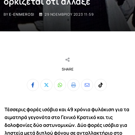
ορκίζεται ότι άλλαξε
BY
E-ENIMEROSI
29 ΝΟΕΜΒΡΊΟΥ 2023 11:59
SHARE
Whatsapp
Print
Share
Tiktok
via
Email
Τέσσερις φορές ισόβια και 49 χρόνια φυλάκιση για τα
αιματηρά γεγονότα στο Γενικό Κρατικό και τις
δολοφονίες δύο αστυνομικών. Δύο φορές ισόβια για
ληστεία μετά διπλού φόνου σε ανταλλακτήριο στο