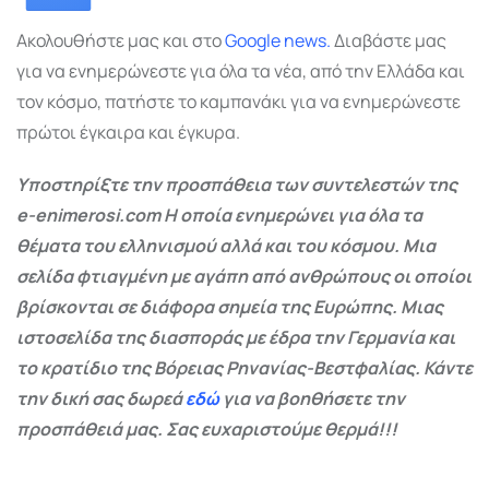
Ακολουθήστε μας και στο
Google
news.
Διαβάστε μας
για να ενημερώνεστε για όλα τα νέα, από την Ελλάδα και
τον κόσμο, πατήστε το καμπανάκι για να ενημερώνεστε
πρώτοι έγκαιρα και έγκυρα.
Υποστηρίξτε την προσπάθεια των συντελεστών της
e-enimerosi.com Η οποία ενημερώνει για όλα τα
θέματα του ελληνισμού αλλά και του κόσμου. Μια
σελίδα φτιαγμένη με αγάπη από ανθρώπους οι οποίοι
βρίσκονται σε διάφορα σημεία της Ευρώπης. Μιας
ιστοσελίδα της διασποράς με έδρα την Γερμανία και
το κρατίδιο της Βόρειας Ρηνανίας-Βεστφαλίας. Κάντε
την δική σας δωρεά
εδώ
για να βοηθήσετε την
προσπάθειά μας. Σας ευχαριστούμε θερμά!!!