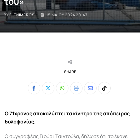
του»
BY
E-ENIMEROSI
15 ΜΑΪ́ΟΥ 2024 20:47
SHARE
Whatsapp
Print
Share
Tiktok
via
Email
Ο 71χρονος αποκαλύπτει τα κίνητρα της απόπειρας
δολοφονίας.
Ο συγγραφέας Γιούρι Τσιντούλα, δήλωσε ότι το έκανε