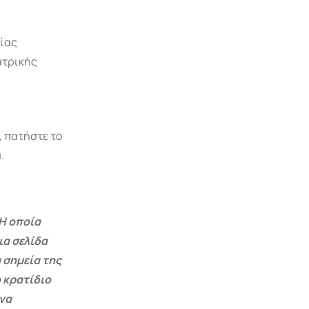
ρίας
ατρικής
α
, πατήστε το
.
Η οποία
ια σελίδα
 σημεία της
 κρατίδιο
 να