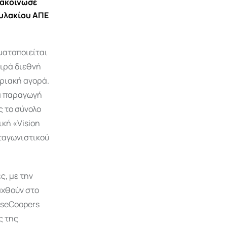
νακοίνωσε
φυλακίου ΑΠΕ
ματοποιείται
ιρά διεθνή
πριακή αγορά.
ια παραγωγή
 το σύνολο
κή «Vision
ωταγωνιστικού
ς, με την
αχθούν στο
useCoopers
ς της