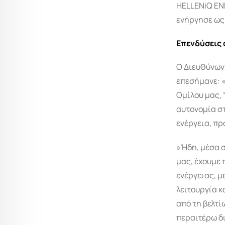
HELLENiQ EN
ενήργησε ως 
Επενδύσεις 
Ο Διευθύνων 
επεσήμανε: 
Ομίλου μας, 
αυτονομία σ
ενέργεια, πρ
»Ήδη, μέσα 
μας, έχουμε 
ενέργειας, μ
λειτουργία 
από τη βελτ
περαιτέρω δι