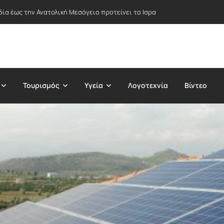
δία έως την Ανατολική Μεσόγειο προτείνει το Ισραήλ – Στο επίκεντρο Ε
Τουρισμός
Υγεία
Λογοτεχνία
Βίντεο