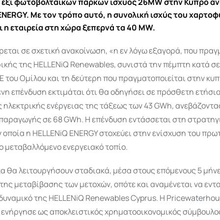
ά έξι φωτοβολταϊκών πάρκων ισχύος 26MW στην Κύπρο α
ENERGY. Με τον τρόπο αυτό, η συνολική ισχύς του χαρτο
ι η εταιρεία στη χώρα ξεπερνά τα 40 MW.
εται σε σχετική ανακοίνωση, «η εν λόγω εξαγορά, που πραγ
ικής της HELLENiQ Renewables, συνιστά την πέμπτη κατά σε
 του Ομίλου και τη δεύτερη που πραγματοποιείται στην κυ
ένη επένδυση εκτιμάται ότι θα οδηγήσει σε πρόσθετη ετήσ
 ηλεκτρικής ενέργειας της τάξεως των 43 GWh, ανεβάζοντας
 παραγωγής σε 68 GWh. Η επένδυση εντάσσεται στη στρατηγι
ν οποία η HELLENiQ ENERGY στοχεύει στην ενίσχυση του πρ
ο μεταβαλλόμενο ενεργειακό τοπίο.
α θα λειτουργήσουν σταδιακά, μέσα στους επόμενους 5 μήνε
ης μεταβίβασης των μετοχών, οπότε και αναμένεται να εντ
δυναμικό της HELLENiQ Renewables Cyprus. Η Pricewaterho
) ενήργησε ως αποκλειστικός χρηματοοικονομικός σύμβουλο