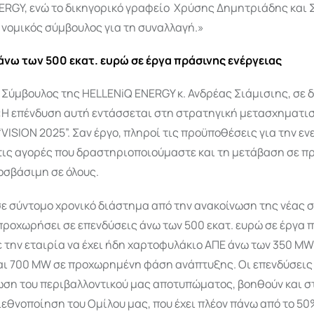
ERGY, ενώ το δικηγορικό γραφείο Χρύσης Δημητριάδης και 
νομικός σύμβουλoς για τη συναλλαγή.»
άνω των 500 εκατ. ευρώ σε έργα πράσινης ενέργειας
Σύμβουλος της HELLENiQ ENERGY κ. Ανδρέας Σιάμισιης, σε 
«Η επένδυση αυτή εντάσσεται στη στρατηγική μετασχηματι
“VISION 2025”. Σαν έργο, πληροί τις προϋποθέσεις για την ε
τις αγορές που δραστηριοποιούμαστε και τη μετάβαση σε π
οσβάσιμη σε όλους.
σε σύντομο χρονικό διάστημα από την ανακοίνωση της νέας 
προχωρήσει σε επενδύσεις άνω των 500 εκατ. ευρώ σε έργα 
ε την εταιρία να έχει ήδη χαρτοφυλάκιο ΑΠΕ άνω των 350 MW
και 700 MW σε προχωρημένη φάση ανάπτυξης. Οι επενδύσεις
ίωση του περιβαλλοντικού μας αποτυπώματος, βοηθούν και σ
εθνοποίηση του Ομίλου μας, που έχει πλέον πάνω από το 50