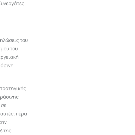
Συνεργάτες
δηλώσεις του
σμού του
νεργειακή
ράσινη
στρατηγικής
πράσινης
 σε
 αυτές, πέρα
την
% της