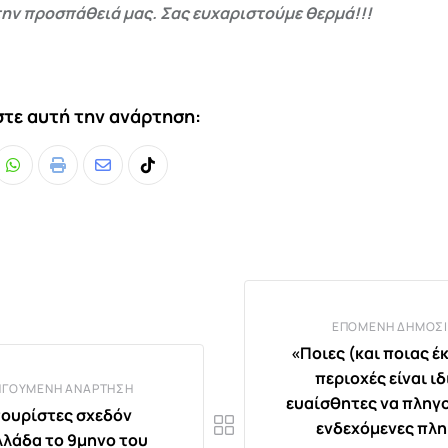
ην προσπάθειά μας. Σας ευχαριστούμε θερμά!!!
τε αυτή την ανάρτηση:
Whatsapp
Print
Share
Tiktok
via
Email
ΕΠΌΜΕΝΗ ΔΗΜΟΣΊ
«Ποιες (και ποιας έ
περιοχές είναι ι
ΗΓΟΎΜΕΝΗ ΑΝΆΡΤΗΣΗ
ευαίσθητες να πληγ
 τουρίστες σχεδόν
ενδεχόμενες πλ
λλάδα το 9μηνο του