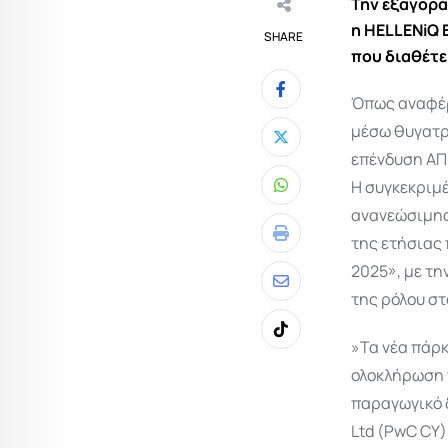
Την εξαγορ
η HELLENiQ 
SHARE
που διαθέτε
Όπως αναφέρ
μέσω θυγατρ
επένδυση ΑΠΕ
Η συγκεκριμ
Whatsapp
ανανεώσιμης
της ετήσιας
Print
2025», με τη
Share
της ρόλου στ
via
Tiktok
»Τα νέα πάρκ
Email
ολοκλήρωση τ
παραγωγικό 
Ltd (PwC CY