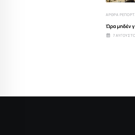
ΆΡΘΡΑ ΡΕΠΟΡ
ΣΥΜΒΟΥΛΈΣ ΔΙΑΤΡΟΦΉΣ
Ώρα μηδέν γ
Κρεμμύδι: Το λαχανικό που αξίζει τα
δάκρυα μας
7 ΑΥΓΟΎΣΤΟ
7 ΑΥΓΟΎΣΤΟΥ 2026 7:09