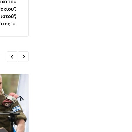
οχή του
ακίου”,
ιστού”,
ήτης”».
,
ΕΙΔΉΣΕΙΣ ΚΑΙ ΝΈΑ
ΚΟΙΝΩΝΊΑ ΚΌΣΜΟΣ