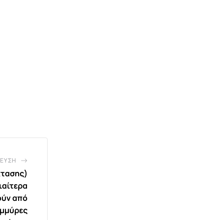
ΕΥΣΗ
κτασης)
διαίτερα
ούν από
ημμύρες