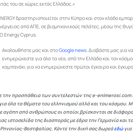
τάς του σε χώρες εκτός Ελλάδος.»
ENERGY δραστηριοποιείται στην Κύπρο και στον κλάδο εμπο
νέργειας από ΑΠΕ, σε βιομηχανικούς πελάτες, μέσω της θυγ
Ο Energy Cyprus.
Ακολουθήστε μας και στο
Google
news.
Διαβάστε μας για ν
ενημερώνεστε για όλα τα νέα, από την Ελλάδα και τον κόσμο
καμπανάκι για να ενημερώνεστε πρώτοι έγκαιρα και έγκυρα
 την προσπάθεια των συντελεστών της e-enimerosi.com 
για όλα τα θέματα του ελληνισμού αλλά και του κόσμου. Μ
ε αγάπη από ανθρώπους οι οποίοι βρίσκονται σε διάφορα
ας ιστοσελίδα της διασποράς με έδρα την Γερμανία και το
 Ρηνανίας-Βεστφαλίας. Κάντε την δική σας δωρεά
εδώ
για