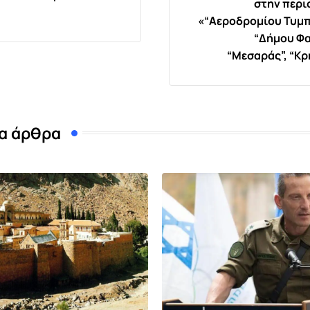
στην περι
«“Αεροδρομίου Τυμπ
“Δήμου Φα
“Μεσαράς”, “Κρ
α άρθρα