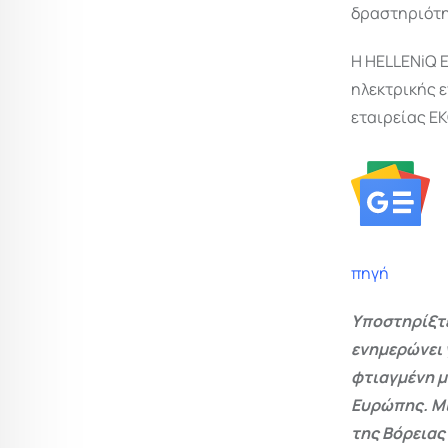
δραστηριότη
Η HELLENiQ 
ηλεκτρικής ε
εταιρείας ΕΚ
πηγή
Υποστηρίξτε
ενημερώνει 
φτιαγμένη μ
Ευρώπης. Μι
της Βόρειας