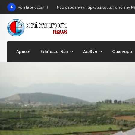
Skip
Νέα στρατηγική αρχιτεκτονική από την Ιν
Ροή Ειδήσεων
to
content
Αρχική
Ειδήσεις-Νέα
Διεθνή
Οικονομία