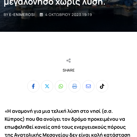
μεγαλόνησο χωρίς λύση.
BY
E-ENIMEROSI
4 ΟΚΤΩΒΡΊΟΥ 2023 19:19
SHARE
Whatsapp
Print
Share
Tiktok
via
Email
«Η αναμονή για μια τελική λύση στο νησί (σ.σ.
Κύπρος) που θα ανοίγει τον δρόμο προκειμένου να
επωφεληθεί κανείς από τους ενεργειακούς πόρους
της Ανατολικής Μεσογείου δεν είναι καλή κατάσταση