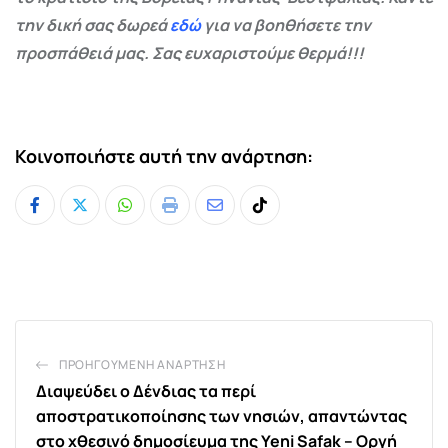
την δική σας δωρεά
εδώ
για να βοηθήσετε την
προσπάθειά μας. Σας ευχαριστούμε θερμά!!!
Κοινοποιήστε αυτή την ανάρτηση:
Whatsapp
Print
Share
Tiktok
via
Email
ΠΡΟΗΓΟΎΜΕΝΗ ΑΝΆΡΤΗΣΗ
Διαψεύδει ο Δένδιας τα περί
αποστρατικοποίησης των νησιών, απαντώντας
στο χθεσινό δημοσίευμα της Yeni Safak – Οργή