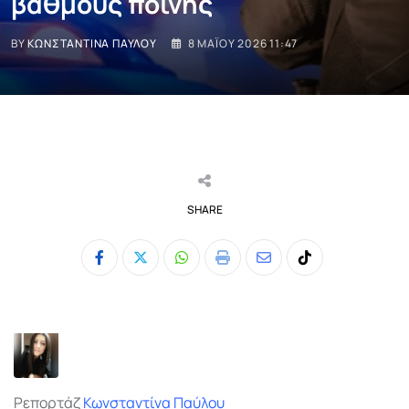
βαθμούς ποινής
BY
ΚΩΝΣΤΑΝΤΊΝΑ ΠΑΎΛΟΥ
8 ΜΑΪ́ΟΥ 2026 11:47
SHARE
Whatsapp
Print
Share
Tiktok
via
Email
Ρεπορτάζ
Κωνσταντίνα Παύλου