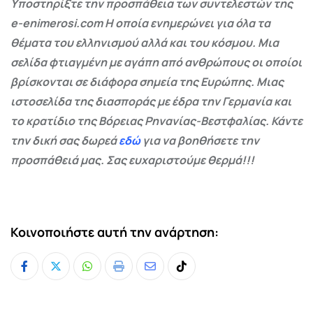
Υποστηρίξτε την προσπάθεια των συντελεστών της
e-enimerosi.com Η οποία ενημερώνει για όλα τα
θέματα του ελληνισμού αλλά και του κόσμου. Μια
σελίδα φτιαγμένη με αγάπη από ανθρώπους οι οποίοι
βρίσκονται σε διάφορα σημεία της Ευρώπης. Μιας
ιστοσελίδα της διασποράς με έδρα την Γερμανία και
το κρατίδιο της Βόρειας Ρηνανίας-Βεστφαλίας. Κάντε
την δική σας δωρεά
εδώ
για να βοηθήσετε την
προσπάθειά μας. Σας ευχαριστούμε θερμά!!!
Κοινοποιήστε αυτή την ανάρτηση:
Whatsapp
Print
Share
Tiktok
via