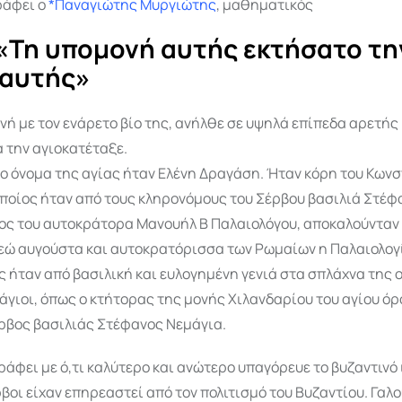
ράφει ο
*Παναγιώτης Μυργιώτης
, μαθηματικός
«Τη υπομονή αυτής εκτήσατο τη
 αυτής»
νή με τον ενάρετο βίο της, ανήλθε σε υψηλά επίπεδα αρετής 
 την αγιοκατέταξε.
ο όνομα της αγίας ήταν Ελένη Δραγάση. Ήταν κόρη του Κωνσ
οποίος ήταν από τους κληρονόμους του Σέρβου βασιλιά Στέ
ος του αυτοκράτορα Μανουήλ Β Παλαιολόγου, αποκαλούνταν 
εώ αυγούστα και αυτοκρατόρισσα των Ρωμαίων η Παλαιολογ
 ήταν από βασιλική και ευλογημένη γενιά στα σπλάχνα της 
άγιοι, όπως ο κτήτορας της μονής Χιλανδαρίου του αγίου ό
έρβος βασιλιάς Στέφανος Νεμάγια.
ράφει με ό,τι καλύτερο και ανώτερο υπαγόρευε το βυζαντινό
βοι είχαν επηρεαστεί από τον πολιτισμό του Βυζαντίου. Γαλ