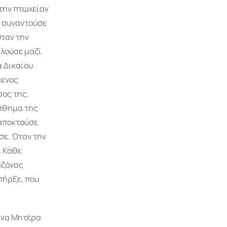
την πτωχείαν
ν συναντούσε
Όταν την
ιλούσε μαζί
 Δικαίου.
μενος
ρος της.
ίσθημα της
 αποκτούσε
σε. Όταν την
. Κάθε
αζόνας
πήρξε, που
οινα Μητέρα