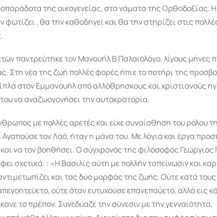
οπαράδοτα της οικογενείας, στα νάματα της Ορθοδοξίας. Η
ν φωτίζει , θα την καθοδηγεί και θα την στηρίζει στις πολλέ
.
 ετών παντρεύτηκε τον Μανουήλ Β Παλαιολόγο, λίγους μήνες πρ
. Στη νέα της ζωή πολλές φορές ήπιε το ποτήρι της προσβο
δίπλα στον Εμμανουήλ από αλλόθρησκους και χριστιανούς ηγ
του να αναζωογονήσει την αυτοκρατορία.
θρωπος με πολλές αρετές και είχε συναίσθηση του ρόλου τη
 Αγαπούσε τον Λαό, ήταν η μάνα του. Με λόγια και έργα προ
 και να τον βοηθήσει. Ο σύγχρονός της φιλόσοφος Γεώργιος
φει σχετικά: : «Η Βασιλίς αύτη με πολλήν ταπείνωσιν και κα
αντιμετωπίζει και τας δύο μορφάς της ζωής. Ούτε κατά τους
πεγοητεύετο, ούτε όταν ευτυχούσε επανεπαύετο, αλλά εις κ
κανε το πρέπον. Συνεδύαζε την σύνεσιν με την γενναιότητα,