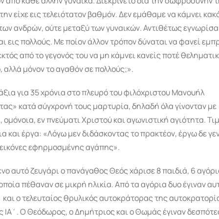
 από κάθε άλλην γυναίκα. Διεκρίνετο δια την σωφροσύνην τη
την είχε εις τελειότατον βαθμόν. Δεν εμάθαμε να κάμνει κακό
των ανδρών, ούτε μεταξύ των γυναικών. Αντιθέτως εγνωρίσα
αι εις πολλούς. Με ποίον άλλον τρόπον δύναται να φανεί εμ
εκτός από το γεγονός του να μη κάμνει κανείς ποτέ θεληματικ
, αλλά μόνον το αγαθόν σε πολλούς;».
ξια για 35 χρόνια στο πλευρό του φιλόχριστου Μανουήλ
ας» κατά σύγχρονή τους μαρτυρία, δηλαδή όλα γίνονταν με
ομόνοια, εν πνεύματι Χριστού και αγωνιστική αγιότητα. Τι
ια και έργα: «Λόγω μεν διδάσκοντας το πρακτέον, έργω δε γε
 εικόνες εφηρμοσμένης αγάπης».
νο αυτό ζευγάρι ο πανάγαθος Θεός χάρισε 8 παιδιά, 6 αγόρι
 οποία πέθαναν σε μικρή ηλικία. Από τα αγόρια δυο έγιναν α
 και ο τελευταίος θρυλικός αυτοκράτορας της αυτοκρατορί
 ΙΑ΄. Ο Θεόδωρος, ο Δημήτριος και ο Θωμάς έγιναν δεσπότε