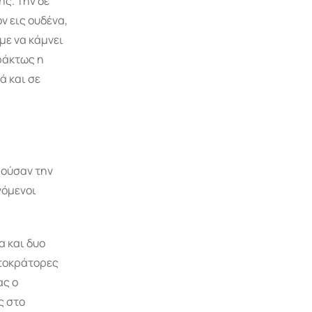
ς. Την δε
ν εις ουδένα,
με να κάμνει
πράκτως η
ά και σε
μούσαν την
νόμενοι
α και δυο
υτοκράτορες
ας ο
ς στο