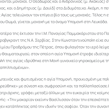
ίνονται μοναχοί. Ο Θεόδωρος και ο Ανδρόνικος (μ. Ακάκιος) 
ς, και ο Δημήτριος (μ. Δαυίδ) στο Διδυμότειχο. Ακόμη, η πε
 Αγίας τελειώνουν τον επίγειο βίο τους ως μοναχές. Τέλος η 
του Θωμά, γίνεται μοναχή με το όνομα Υπομονή στη Λευκάδα.
πατέρα της έκτισαν την Ι.Μ. Παναγίας Παμμακάριστου στο Π
οβγκραντ της Ν.Α. Σερβίας. Στην Κωνσταντινούπολη είχε συ
υ Τιμίου Προδρόμου της Πέτρας, όπου φυλαγόταν το ιερό λείψ
 θαυματουργού, στον οποίο η αγία Υπομονή έτρεφε ιδιαίτερ
λή της αγίας ιδρύθηκε στη Μονή γυναικείο γηροκομείο με τ
ν απηλπισμένων».
τεινός και φωτισμένος η αγία Υπομονή, προικισμένη με πολ
ορεύθηκε» με σύνεση και σωφροσύνη και τα πολλαπλασίασε.
ατριάρχης, γράφει μεταξύ άλλων με την ευκαιρία της κοίμη
ής: «Την μακαρίαν εκείνην Βασίλισσαν όταν την επεσκέπτετ
εν κατάπληκτος από την ιδικήν της σοφίαν. Όταν την συναν