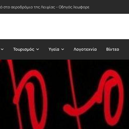
ικό στο αεροδρόμιο της Λειψίας – Οδηγός λεωφορείου απέτρεψε πιθανή
Τουρισμός
Υγεία
Λογοτεχνία
Βίντεο