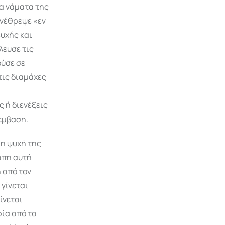
τα νάματα της
ανέθρεψε «εν
ευχής και
λευσε τις
ούσε σε
τις διαμάχες
 ή διενέξεις
έμβαση.
 η ψυχή της
γάπη αυτή
 από τον
γίνεται
ίνεται
ρία από τα