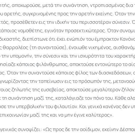
ητής, αποχωρούσε, μετά την συνάντηση, ντροπιασμένος δια 
ου αρετής, συγκρινομένης προς την αρετήν εκείνης. Όταν τη
τός, προσέθετεν εις την ιδικήν του περισσοτέραν σύνεσιν. 
κάποιος νομοθέτης, εγινόταν προσεκτικώτερος. Όταν συνομ
δικαστής, διεπίστωνε ότι έχει ενώπιόν του έμπρακτον Κανόνα
ς θαρραλέος (τη συναντούσε), ένοιωθε νικημένος, αισθανό
 την υπομονήν, την σύνεσιν και την ισχυρότητα του χαρακτή
λησίαζε κάποιος φιλάνθρωπος, αποκτούσε εντονώτερο το α
ς. Όταν την συναντούσε κάποιος φίλος των διασκεδάσεων,
, γνωρίζοντας την ταπείνωσιν εις το πρόσωπόν της, μετανοού
οιος ζηλωτής της ευσεβείας, αποκτούσε μεγαλύτερον ζήλον
 τη συνάντηση μαζί της, καταλάγιαζε τον πόνο του. Κάθε αλ
ε την υπερβολικήν του φιλαυτίαν. Και γενικά κανένας δεν υ
 επικοινωνίαν μαζί της και να μην έγινε καλύτερος».
γενικός συνοψίζει: «Ως προς δε την αοίδιμον, εκείνην Δέσπ