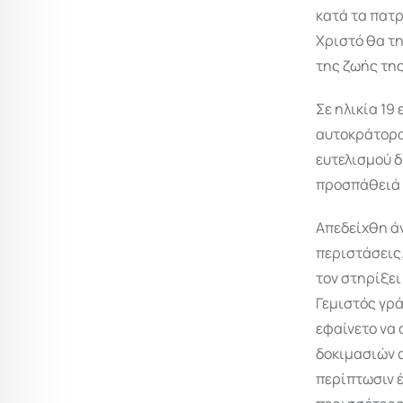
κατά τα πατρ
Χριστό θα τη
της ζωής της
Σε ηλικία 19
αυτοκράτορας
ευτελισμού 
προσπάθειά 
Απεδείχθη άν
περιστάσεις.
τον στηρίξει
Γεμιστός γρά
εφαίνετο να 
δοκιμασιών α
περίπτωσιν έ