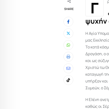
Γ
SHARE
ψυχήν
Η Αγία Υπομο
μας Εκκλησία
Το κατά κόσμ
Whatsapp
Δραγάση, ο 
Print
και ως σύζυγ
Χριστώ τω Θ
Share
καταγωγή της
via
υπήρξαν και 
Tiktok
Email
Συμεών, ο Σ
Η Ελένη ανετ
καθώς οι Σέρ