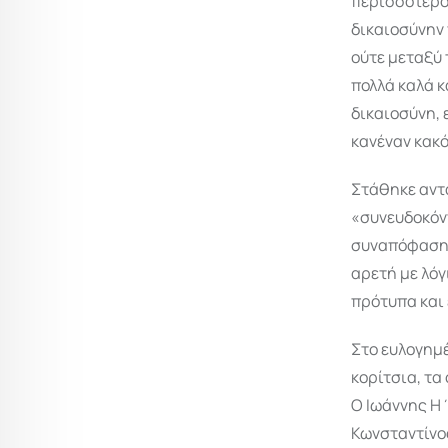
περισσότερον
δικαιοσύνην 
ούτε μεταξύ 
πολλά καλά κ
δικαιοσύνη, 
κανέναν κακό
Στάθηκε αντά
«συνευδοκόντ
συναπόφαση, 
αρετή με λόγ
πρότυπα και
Στο ευλογημέ
κορίτσια, τα
Ο Ιωάννης Η΄
Κωνσταντίνος