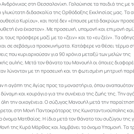
 Ανδρόνικος στη Θεσσαλονίκη. Γαλούχησε τα παιδιά της με 
η γλυκύτατη διδασκαλία της Ορθόδοξης Εκκλησίας μας. Τα 
νουθεσία Κυρίου», και ποτέ δεν «έπαυσε μετά δακρύων προσ
υθετή ένα έκαστον». Με προσευχή, υπομονή και επιμονή σμί
αι τους πρόσφερε μαζί με το «ζειν» και το «ευ ζείν». Τα οδηγ
και σε σεβάσμια προσκυνήματα. Κατάφερε να θέσει τέρμα σ
εις που κυριαρχούσαν για 90 χρόνια μεταξύ των μελών της
ής αυλής. Μετά τον θάνατο του Μανουήλ οι όποιες διαφορές
αν λύνονταν με τη προσευχή και τη φωτισμένη μητρική παρ
αν η αγάπη της Αγίας προς τα μοναστήρια, όπου αναπαυόταν
 δύναμη και κουράγιο για την συνέχεια της ζωής της. Την α
 όλη την οικογένεια. Ο σύζυγος Μανουήλ μετά την παραίτηση
ρεται στη Μονή Παντοκράτορος της Κωνσταντινούπολης και 
ο όνομα Ματθαίος. Η ίδια μετά τον θάνατο του συζύγου της γ
ονή της Κυρά Μάρθας και λαμβάνει το όνομα Υπομονή. Τα τ