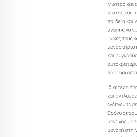
Μυστρά και ο
πίστης και τ
παιδεία και 
αγάπης να νο
ψυχές τους κ
μοναστήρια 
και συγκρούσ
αυτοκρατορικ
παρουσιαζότ
Ιδιαίτερη ήτ
και αντλούσε
ενέπνευσε σε
θρόνο αποσύ
μοναχός με τ
μοναχή στη Μ