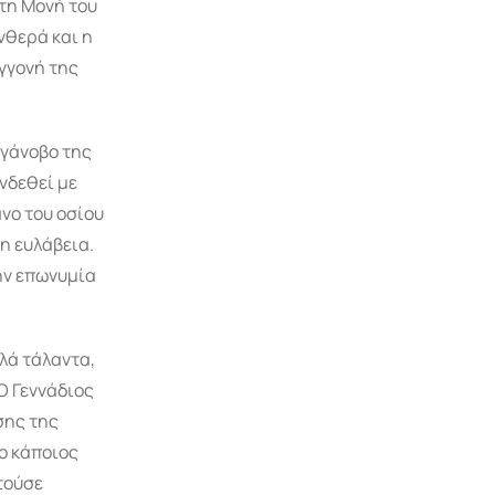
στη Μονή του
νθερά και η
εγγονή της
ογάνοβο της
νδεθεί με
ανο του οσίου
η ευλάβεια.
ην επωνυμία
λά τάλαντα,
Ο Γεννάδιος
σης της
ο κάποιος
τούσε