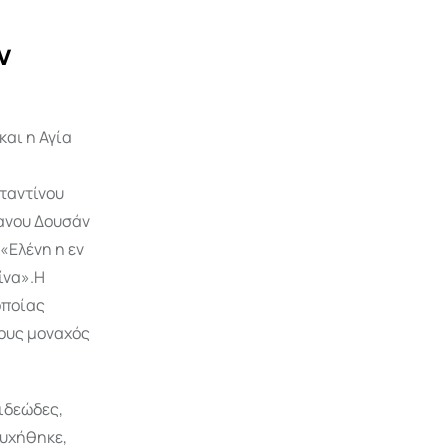
ν
και η Αγία
ταντίνου
φανου Δουσάν
«Ελένη η εν
ίνα».Η
οποίας
ρους μοναχός
 ιδεώδες,
ουχήθηκε,