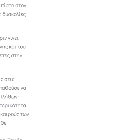
 πίστη στον
ς δυσκολίες
ιν γίνει
λής και του
έτες στην
ς στις
σπαθούσε να
 Πλήθων-
ρτερικότητα
 καιρούς των
άθε