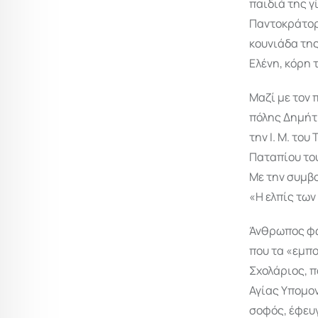
παιδιά της γ
Παντοκράτορο
κουνιάδα της
Ελένη, κόρη 
Μαζί με τον 
πόλης Δημήτρ
την Ι. Μ. το
Παταπίου του
Με την συμβο
«Η ελπίς τω
Άνθρωπος φω
που τα «εμπ
Σχολάριος, π
Αγίας Υπομον
σοφός, έφευγ