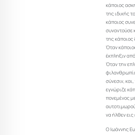
κάποιος ασκ
της ιδικής τ
κάποιος συνε
συναντούσε 
της κάποιος 
Όταν κάποιο
έκπληξιν από
Όταν την επ
φιλανθρωπία
σύνεσιν, και
εγνώριζε κάπ
πονεμένος με
αυτοτιμωρούσ
να ήλθεν εις
Ο Ιωάννης Ευ