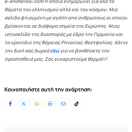
e-enimerosi.com Η οποία ενημερώνει για όλα τα
θέματα του ελληνισμού αλλά και του κόσμου. Μια
σελίδα φτιαγμένη με αγάπη από ανθρώπους οι οποίοι
βρίσκονται σε διάφορα σημεία της Ευρώπης. Μιας
ιστοσελίδα της διασποράς με έδρα την Γερμανία και
το κρατίδιο της Βόρειας Ρηνανίας-Βεστφαλίας. Κάντε
την δική σας δωρεά
εδώ
για να βοηθήσετε την
προσπάθειά μας. Σας ευχαριστούμε θερμά!!!
Κοινοποιήστε αυτή την ανάρτηση:
Whatsapp
Print
Share
Tiktok
via
Email