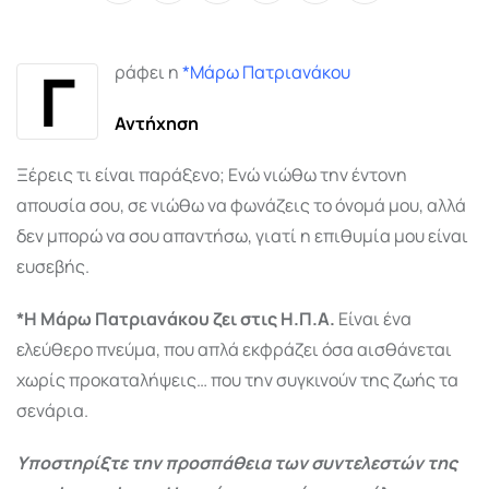
via
Email
Γ
ράφει η
*Μάρω Πατριανάκου
Αντήχηση
Ξέρεις τι είναι παράξενο; Ενώ νιώθω την έντονη
απουσία σου, σε νιώθω να φωνάζεις το όνομά μου, αλλά
δεν μπορώ να σου απαντήσω, γιατί η επιθυμία μου είναι
ευσεβής.
*Η Μάρω Πατριανάκου ζει στις Η.Π.Α.
Είναι ένα
ελεύθερο πνεύμα, που απλά εκφράζει όσα αισθάνεται
χωρίς προκαταλήψεις… που την συγκινούν της ζωής τα
σενάρια.
Υποστηρίξτε την προσπάθεια των συντελεστών της