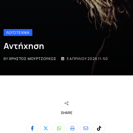
ΛΟΓΟΤΕΧΝΊΑ
Αντήχηση
BY
ΧΡΉΣΤΟΣ ΜΟΥΡΤΖΟΎΚΟΣ
3 ΑΠΡΙΛΊΟΥ 2026 11:50
SHARE
Whatsapp
Print
Share
Tiktok