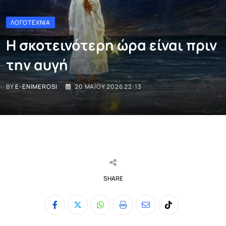
ΛΟΓΟΤΕΧΝΊΑ
Η σκοτεινότερη ώρα είναι πριν
την αυγή
BY
E-ENIMEROSI
20 ΜΑΪ́ΟΥ 2026 22:13
SHARE
Whatsapp
Print
Share
Tiktok
via