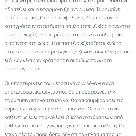
Σύμφωνα με το δημοσίευμα του n-tv, η νομική βάση έχει
ήδη τεθεί και η εφαρμογή ξεκινά άμεσα. Τι σημαίνει
αυτό πρακτικά; Οι συνοριοφύλακες θα μπορούν να
καταγράφουν τα αιτήματα ασύλου απευθείας πάνω στα
σύνορα, χωρίς να επιτρέπεται η φυσική είσοδος του
αιτούντος στη χώρα. Η αίτηση θα εξετάζεται ενώ το
άτομο παραμένει σε μια «γκρίζα ζώνη», συνήθως εντός
ειδικών κέντρων κράτησης ή ακριβώς πάνω στη
συνοριογραμμή.
Οι υποστηρικτές του μέτρου κάνουν λόγο για ένα
αποτελεσματικό φίλτρο που θα αποθαρρύνει την
παράτυπη μετανάστευση και θα αποσυμφορήσει τις
δομές των χωρών πρώτης υποδοχής. Ωστόσο, το νέο
καθεστώς έχει προκαλέσει θύελλα αντιδράσεων από
ανθρωπιστικές οργανώσεις και νομικούς κύκλους. Οι
επικριτές του προειδοποιούν ότι το «πλάσμα της μη