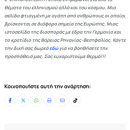
θέματα του ελληνισμού αλλά και του κόσμου. Μια
σελίδα φτιαγμένη με αγάπη από ανθρώπους οι οποίοι
βρίσκονται σε διάφορα σημεία της Ευρώπης. Μιας
ιστοσελίδα της διασποράς με έδρα την Γερμανία και
το κρατίδιο της Βόρειας Ρηνανίας-Βεστφαλίας. Κάντε
την δική σας δωρεά
εδώ
για να βοηθήσετε την
προσπάθειά μας. Σας ευχαριστούμε θερμά!!!
Κοινοποιήστε αυτή την ανάρτηση:
Whatsapp
Print
Share
Tiktok
via
Email