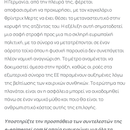
Η Γερμανία, από την πλευρά της, φέρεται
αποφασισμένη να προχωρήσει, με τον καγκελάριο
Φρίντριχ Μερτς να έχει θέσει το μεταναστευτικό στην
κορυφή της ατζέντας του. Η εξέλιξη αυτή σηματοδοτεί
μια σαφή στροφή προς μια πιο σκληρή ευρωπαϊκή
πολιτική, με τα σύνορα να μετατρέπονται σε έναν
αόρατο τοίχο όπου η φυσική παρουσία δεν συνεπάγεται
πλέον νομική αναγνώριση. Το μέτρο αναμένεται να
δοκιμαστεί άμεσα στην πράξη, καθώς οι ροές στα
εξωτερικά σύνορα της ΕΕ παραμένουν αυξημένες λόγω
της βελτίωσης των καιρικών συνθηκών. Το ερώτημα που
πλανάται είναι αν η ασφάλεια μπορεί να οικοδομηθεί
πάνω σε έναν νομικό μύθο και ποιο θα είναι το
ανθρωπιστικό κόστος αυτής της επιλογής.
Υποστηρίξτε την προσπάθεια των συντελεστών της
e-enimerosi.com Η οποία ενημερώνει για όλα τα